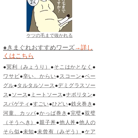
ケツの毛まで抜かれる
●きまぐれおすすめワーズ
→詳し
くはこちら
●
冥利（みょうり）
●
そこはかとなく
●
ワサビ
●
辛い、からい
●
スコーン
●
ベー
グル
●
タルタルソース
●
デミグラスソー
ス
●
ソース
●
ミートソース
●
ナポリタン
●
スパゲティ
●
すごい
●
ひどい
●
鉄火巻き
●
河童、カッパ
●
かっぱ巻き
●
完璧
●
双璧
（そうへき）
●
親子丼
●
他人丼
●
他人の
そら似
●
未知
●
未曾有（みぞう）
●
ケア