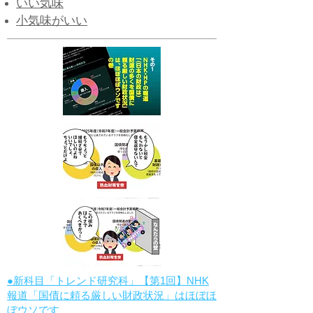
いい気味
小気味がいい
●新科目「トレンド研究科」【第1回】NHK
報道「国債に頼る厳しい財政状況」はほぼほ
ぼウソです