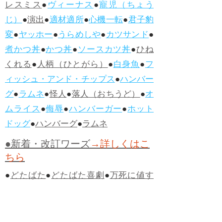
レスミス
●
ヴィーナス
●
寵児（ちょう
じ）
●
演出
●
適材適所
●
心機一転
●
君子豹
変
●
ヤッホー
●
うらめしや
●
カツサンド
●
煮かつ丼
●
かつ丼
●
ソースカツ丼
●
ひね
くれる
●
人柄（ひとがら）
●
白身魚
●
フ
ィッシュ・アンド・チップス
●
ハンバー
グ
●
ラムネ
●
怪人
●
落人（おちうど）
●
オ
ムライス
●
侮辱
●
ハンバーガー
●
ホット
ドッグ
●
ハンバーグ
●
ラムネ
●新着・改訂ワーズ
→詳しくはこ
ちら
●
どたばた
●
どたばた喜劇
●
万死に値す
る
●
右に出る者がいない
●
求めよさらば
与えられん
●
狭き門
●
チープ
●
子供だま
し
●
老舗（しにせ）
●
二番煎じ
●
土用丑