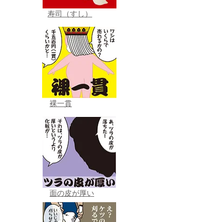
寿司（すし）
裸一貫
面の皮が厚い