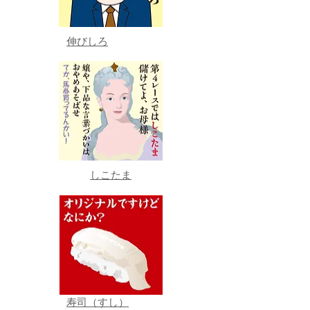
伸びしろ
しこたま
寿司（すし）