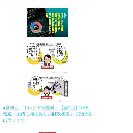
●新科目「トレンド研究科」【第1回】NHK
報道「国債に頼る厳しい財政状況」はほぼほ
ぼウソです