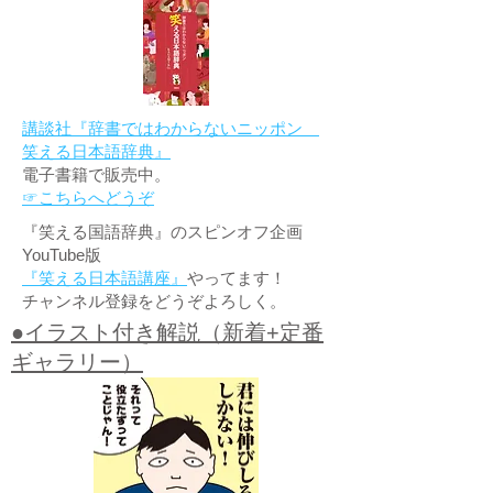
講談社『辞書ではわからないニッポン
笑える日本語辞典』
電子書籍で販売中。
☞こちらへどうぞ
『笑える国語辞典』のスピンオフ企画
YouTube版
『笑える日本語講座』
やってます！
チャンネル登録をどうぞよろしく。
●イラスト付き解説（新着+定番
ギャラリー）