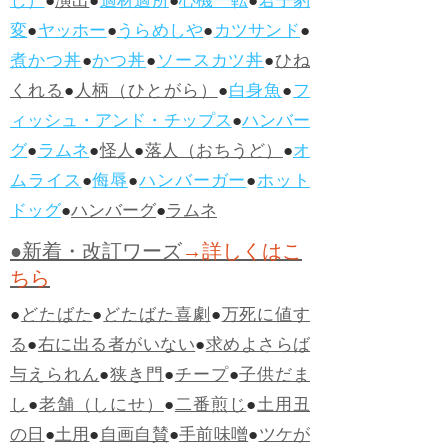
じ）
●
演出
●
適材適所
●
心機一転
●
君子豹
変
●
ヤッホー
●
うらめしや
●
カツサンド
●
煮かつ丼
●
かつ丼
●
ソースカツ丼
●
ひね
くれる
●
人柄（ひとがら）
●
白身魚
●
フ
ィッシュ・アンド・チップス
●
ハンバー
グ
●
ラムネ
●
怪人
●
落人（おちうど）
●
オ
ムライス
●
侮辱
●
ハンバーガー
●
ホット
ドッグ
●
ハンバーグ
●
ラムネ
●新着・改訂ワーズ
→詳しくはこ
ちら
●
どたばた
●
どたばた喜劇
●
万死に値す
る
●
右に出る者がいない
●
求めよさらば
与えられん
●
狭き門
●
チープ
●
子供だま
し
●
老舗（しにせ）
●
二番煎じ
●
土用丑
の日
●
土用
●
自画自賛
●
手前味噌
●
ツケが