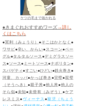
ケツの毛まで抜かれる
●きまぐれおすすめワーズ
→詳し
くはこちら
●
冥利（みょうり）
●
そこはかとなく
●
ワサビ
●
辛い、からい
●
スコーン
●
ベー
グル
●
タルタルソース
●
デミグラスソー
ス
●
ソース
●
ミートソース
●
ナポリタン
●
スパゲティ
●
すごい
●
ひどい
●
鉄火巻き
●
河童、カッパ
●
かっぱ巻き
●
完璧
●
双璧
（そうへき）
●
親子丼
●
他人丼
●
他人の
そら似
●
未知
●
未曾有（みぞう）
●
ケア
レスミス
●
ヴィーナス
●
寵児（ちょう