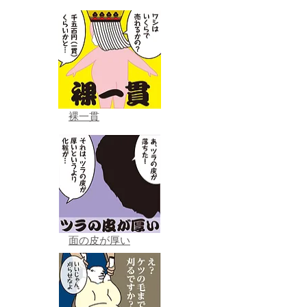
裸一貫
面の皮が厚い