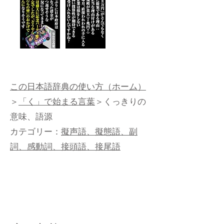
この日本語辞典の使い方（ホーム）
＞
「く」で始まる言葉
＞くっきりの
意味、語源
カテゴリー：
擬声語、擬態語、副
詞、感動詞、接頭語、接尾語