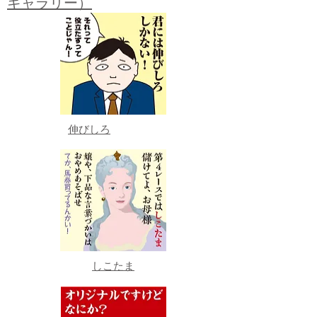
ギャラリー）
伸びしろ
しこたま