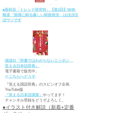
●新科目「トレンド研究科」【第1回】NHK
報道「国債に頼る厳しい財政状況」はほぼほ
ぼウソです
講談社『辞書ではわからないニッポン
笑える日本語辞典』
電子書籍で販売中。
☞こちらへどうぞ
『笑える国語辞典』のスピンオフ企画
YouTube版
『笑える日本語講座』
やってます！
チャンネル登録をどうぞよろしく。
●イラスト付き解説（新着+定番