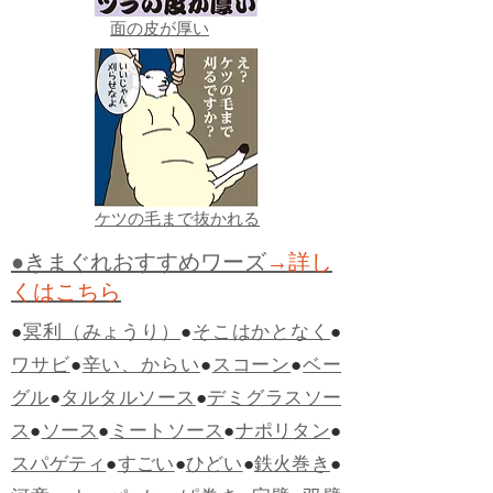
面の皮が厚い
ケツの毛まで抜かれる
●きまぐれおすすめワーズ
→詳し
くはこちら
●
冥利（みょうり）
●
そこはかとなく
●
ワサビ
●
辛い、からい
●
スコーン
●
ベー
グル
●
タルタルソース
●
デミグラスソー
ス
●
ソース
●
ミートソース
●
ナポリタン
●
スパゲティ
●
すごい
●
ひどい
●
鉄火巻き
●