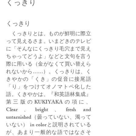
くっきり
くっきり
くっきりとは、ものが鮮明に際立
って見えるさま。いまどきのテレビ
に「そんなにくっきり毛穴まで見え
ちゃってどうよ」などと文句を言う
際に用いる（金がなくて買い替えら
れないから……）。くっきりは、く
きやかの「くき」の促音に接尾語
「り」をつけてオノマトペ化した
語。くきやかは、『和英語林集成』
第三版のKUKIYAKAの項に、
Clear、bright、fresh and
untarnished（曇っていない、濁って
いない） in colorと説明されている
が、あまり一般的な語ではなさそ