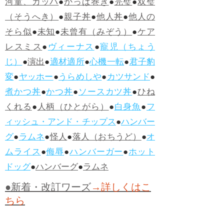
河童、カッパ
●
かっぱ巻き
●
完璧
●
双璧
（そうへき）
●
親子丼
●
他人丼
●
他人の
そら似
●
未知
●
未曾有（みぞう）
●
ケア
レスミス
●
ヴィーナス
●
寵児（ちょう
じ）
●
演出
●
適材適所
●
心機一転
●
君子豹
変
●
ヤッホー
●
うらめしや
●
カツサンド
●
煮かつ丼
●
かつ丼
●
ソースカツ丼
●
ひね
くれる
●
人柄（ひとがら）
●
白身魚
●
フ
ィッシュ・アンド・チップス
●
ハンバー
グ
●
ラムネ
●
怪人
●
落人（おちうど）
●
オ
ムライス
●
侮辱
●
ハンバーガー
●
ホット
ドッグ
●
ハンバーグ
●
ラムネ
●新着・改訂ワーズ
→詳しくはこ
ちら
●
どたばた
●
どたばた喜劇
●
万死に値す