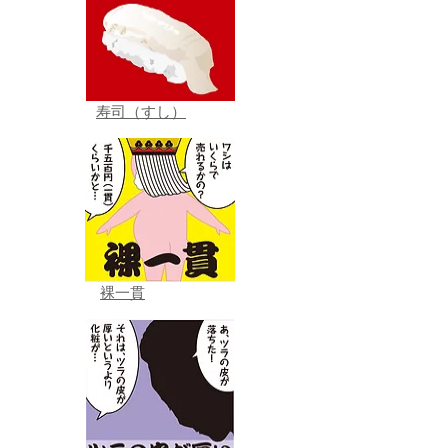
寿司（すし）
裸一貫