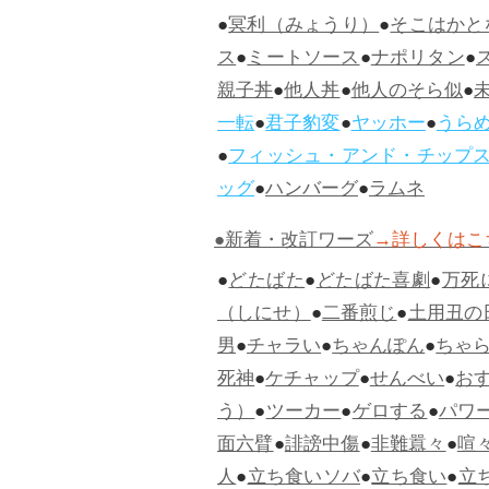
●
冥利（みょうり）
●
そこはかと
ス
●
ミートソース
●
ナポリタン
●
親子丼
●
他人丼
●
他人のそら似
●
一転
●
君子豹変
●
ヤッホー
●
うら
●
フィッシュ・アンド・チップ
ッグ
●
ハンバーグ
●
ラムネ
●新着・改訂ワーズ
→詳しくはこ
●
どたばた
●
どたばた喜劇
●
万死
（しにせ）
●
二番煎じ
●
土用丑の
男
●
チャラい
●
ちゃんぽん
●
ちゃ
死神
●
ケチャップ
●
せんべい
●
お
う）
●
ツーカー
●
ゲロする
●
パワ
面六臂
●
誹謗中傷
●
非難囂々
●
喧
人
●
立ち食いソバ
●
立ち食い
●
立