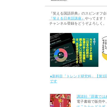
『笑える国語辞典』のスピンオフ企画 
『笑える日本語講座』
やってます！
チャンネル登録をどうぞよろしく。
●新科目「トレンド研究科」【第1
です
講談社『辞書では
電子書籍で販売中
☞こちらへどうぞ