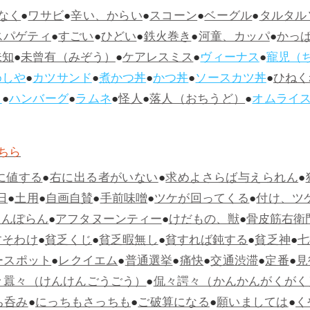
なく
●
ワサビ
●
辛い、からい
●
スコーン
●
ベーグル
●
タルタル
スパゲティ
●
すごい
●
ひどい
●
鉄火巻き
●
河童、カッパ
●
かっ
未知
●
未曾有（みぞう）
●
ケアレスミス
●
ヴィーナス
●
寵児（
めしや
●
カツサンド
●
煮かつ丼
●
かつ丼
●
ソースカツ丼
●
ひねく
ス
●
ハンバーグ
●
ラムネ
●
怪人
●
落人（おちうど）
●
オムライ
ちら
に値する
●
右に出る者がいない
●
求めよさらば与えられん
●
日
●
土用
●
自画自賛
●
手前味噌
●
ツケが回ってくる
●
付け、ツ
らんぽらん
●
アフタヌーンティー
●
けだもの、獣
●
骨皮筋右衛
すそわけ
●
貧乏くじ
●
貧乏暇無し
●
貧すれば鈍する
●
貧乏神
●
七
ースポット
●
レクイエム
●
普通選挙
●
痛快
●
交通渋滞
●
定番
●
見
々囂々（けんけんごうごう）
●
侃々諤々（かんかんがくがく
ち呑み
●
にっちもさっちも
●
ご破算になる
●
願いましては
●
く