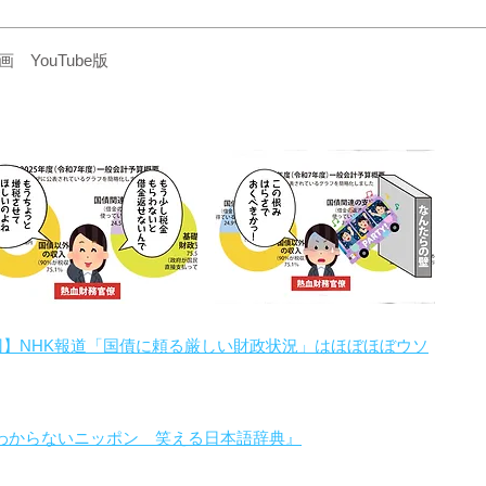
YouTube版
回】NHK報道「国債に頼る厳しい財政状況」はほぼほぼウソ
わからないニッポン 笑える日本語辞典』
。