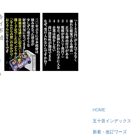
を
イ
不
続
ら
る
HOME
五十音インデックス
新着・改訂ワーズ