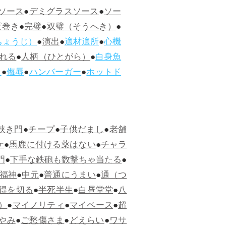
ソース
●
デミグラスソース
●
ソー
ぱ巻き
●
完璧
●
双璧（そうへき）
●
ちょうじ）
●
演出
●
適材適所
●
心機
れる
●
人柄（ひとがら）
●
白身魚
ス
●
侮辱
●
ハンバーガー
●
ホットド
狭き門
●
チープ
●
子供だまし
●
老舗
ケ
●
馬鹿に付ける薬はない
●
チャラ
門
●
下手な鉄砲も数撃ちゃ当たる
●
福神
●
中元
●
普通にうまい
●
通（つ
得を切る
●
半死半生
●
白昼堂堂
●
八
）
●
マイノリティ
●
マイペース
●
超
やみ
●
ご愁傷さま
●
どえらい
●
ワサ