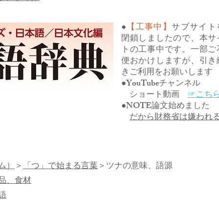
●
【工事中】
サブサイト
閉鎖しましたので、本サ
トの工事中です。一部ご
便おかけしますが、引き
きご利用をお願いします
●YouTubeチャンネル
ショート動画
☞こち
●NOTE論文始めました
だから財務省は嫌われ
ム）
＞
「つ」で始まる言葉
＞ツナの意味、語源
品、食材
語