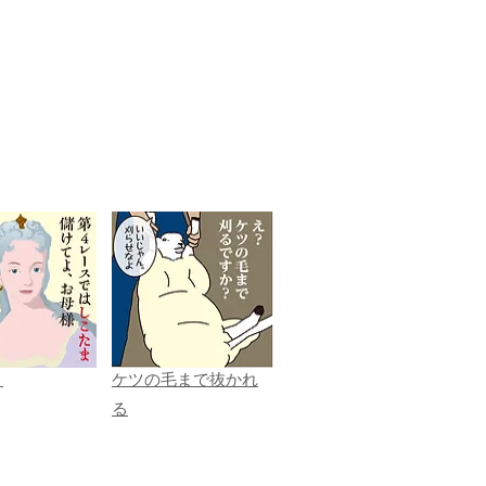
ま
ケツの毛まで抜かれ
る