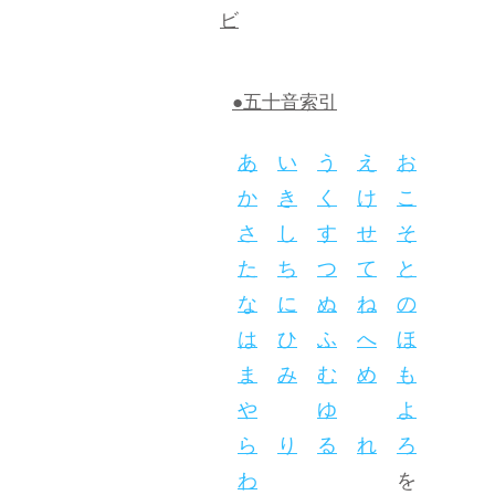
ビ
●五十音索引
あ
い
う
え
お
か
き
く
け
こ
さ
し
す
せ
そ
た
ち
つ
て
と
な
に
ぬ
ね
の
は
ひ
ふ
へ
ほ
ま
み
む
め
も
や
ゆ
よ
ら
り
る
れ
ろ
わ
を