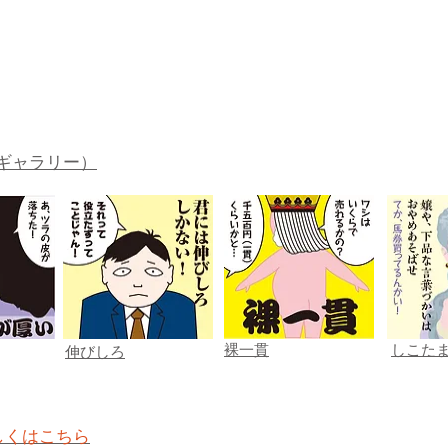
ギャラリー）
裸一貫
しこた
伸びしろ
しくはこちら