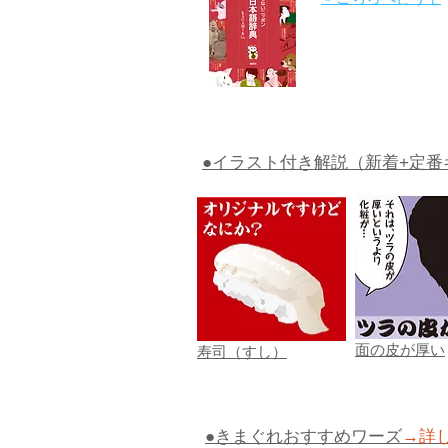
●イラスト付き解説（新着+定番
面の皮が厚い
寿司（すし）
●きまぐれおすすめワーズ
→詳