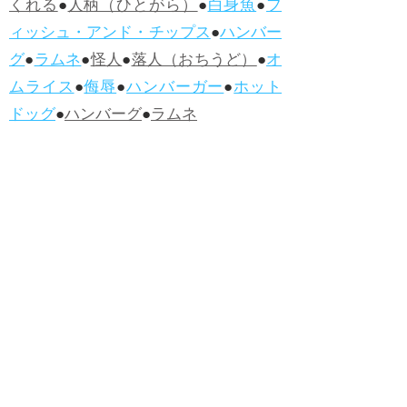
くれる
●
人柄（ひとがら）
●
白身魚
●
フ
ィッシュ・アンド・チップス
●
ハンバー
グ
●
ラムネ
●
怪人
●
落人（おちうど）
●
オ
ムライス
●
侮辱
●
ハンバーガー
●
ホット
ドッグ
●
ハンバーグ
●
ラムネ
●新着・改訂ワーズ
→詳しくはこ
ちら
●
どたばた
●
どたばた喜劇
●
万死に値す
る
●
右に出る者がいない
●
求めよさらば
与えられん
●
狭き門
●
チープ
●
子供だま
し
●
老舗（しにせ）
●
二番煎じ
●
土用丑
の日
●
土用
●
自画自賛
●
手前味噌
●
ツケが
回ってくる
●
付け、ツケ
●
馬鹿に付ける
薬はない
●
チャラ男
●
チャラい
●
ちゃん
ぽん
●
ちゃらんぽらん
●
アフタヌーンテ