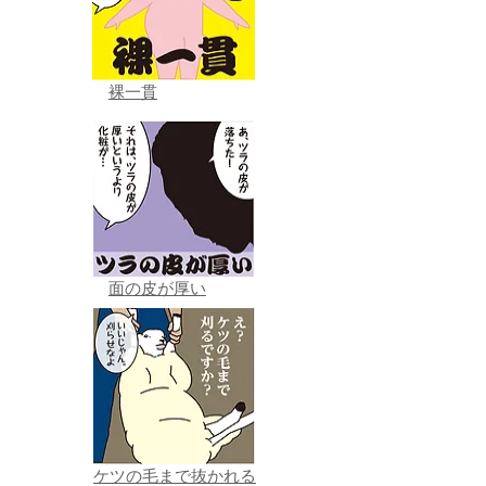
裸一貫
面の皮が厚い
ケツの毛まで抜かれる