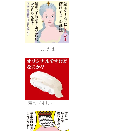
しこたま
寿司（すし）