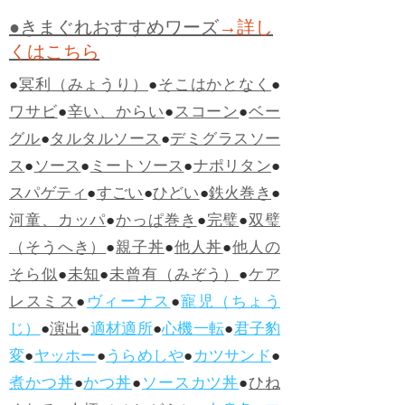
●きまぐれおすすめワーズ
→詳し
くはこちら
●
冥利（みょうり）
●
そこはかとなく
●
ワサビ
●
辛い、からい
●
スコーン
●
ベー
グル
●
タルタルソース
●
デミグラスソー
ス
●
ソース
●
ミートソース
●
ナポリタン
●
スパゲティ
●
すごい
●
ひどい
●
鉄火巻き
●
河童、カッパ
●
かっぱ巻き
●
完璧
●
双璧
（そうへき）
●
親子丼
●
他人丼
●
他人の
そら似
●
未知
●
未曾有（みぞう）
●
ケア
レスミス
●
ヴィーナス
●
寵児（ちょう
じ）
●
演出
●
適材適所
●
心機一転
●
君子豹
変
●
ヤッホー
●
うらめしや
●
カツサンド
●
煮かつ丼
●
かつ丼
●
ソースカツ丼
●
ひね