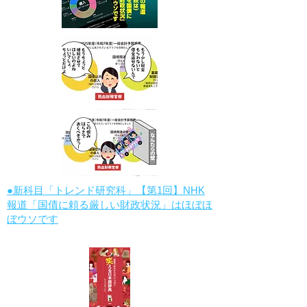
●新科目「トレンド研究科」【第1回】NHK
報道「国債に頼る厳しい財政状況」はほぼほ
ぼウソです