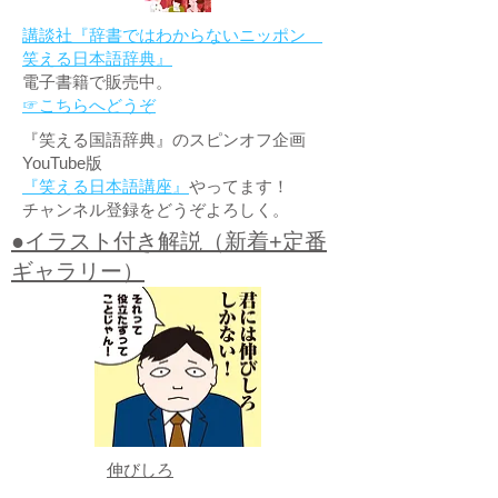
講談社『辞書ではわからないニッポン
笑える日本語辞典』
電子書籍で販売中。
☞こちらへどうぞ
『笑える国語辞典』のスピンオフ企画
YouTube版
『笑える日本語講座』
やってます！
チャンネル登録をどうぞよろしく。
●イラスト付き解説（新着+定番
ギャラリー）
伸びしろ