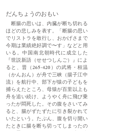
だんちょうのおもい
断腸の思いは、内臓が断ち切れる
ほどの悲しみを表す。「断腸の思い
でリストラを敢行し、おかげさまで
今期は業績絶好調で〜す」などと用
いる。中国南北朝時代に成立した
『世説新語（せせつしんご）』によ
ると、晋（265-420）の武将・桓温
（かんおん）が舟で三峡（揚子江中
流）を航行中、部下が猿の子どもを
捕らえたところ、母猿が百里以上も
舟を追い続け、ようやく舟に飛び乗
ったが悶死した。その腹をさいてみ
ると、腸がずたずたに引き裂かれて
いたという。たぶん、腹を切り開い
たときに腸を断ち切ってしまったの