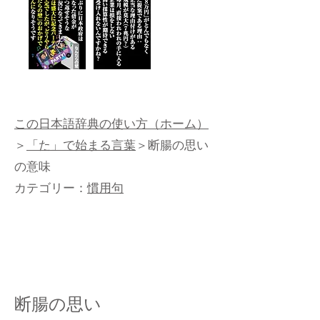
この日本語辞典の使い方（ホーム）
＞
「た」で始まる言葉
＞断腸の思い
の意味
カテゴリー：
慣用句
断腸の思い