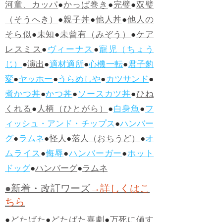
河童、カッパ
●
かっぱ巻き
●
完璧
●
双璧
（そうへき）
●
親子丼
●
他人丼
●
他人の
そら似
●
未知
●
未曾有（みぞう）
●
ケア
レスミス
●
ヴィーナス
●
寵児（ちょう
じ）
●
演出
●
適材適所
●
心機一転
●
君子豹
変
●
ヤッホー
●
うらめしや
●
カツサンド
●
煮かつ丼
●
かつ丼
●
ソースカツ丼
●
ひね
くれる
●
人柄（ひとがら）
●
白身魚
●
フ
ィッシュ・アンド・チップス
●
ハンバー
グ
●
ラムネ
●
怪人
●
落人（おちうど）
●
オ
ムライス
●
侮辱
●
ハンバーガー
●
ホット
ドッグ
●
ハンバーグ
●
ラムネ
●新着・改訂ワーズ
→詳しくはこ
ちら
●
どたばた
●
どたばた喜劇
●
万死に値す