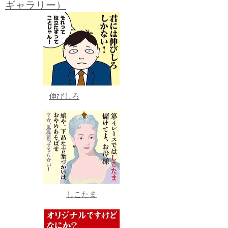
ギャラリー）
伸びしろ
しこたま