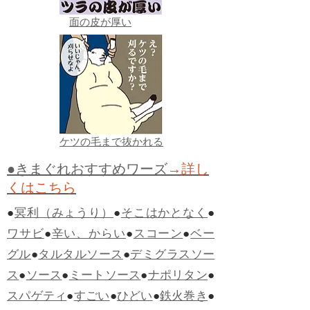
面の皮が厚い
ケツの毛まで抜かれる
●きまぐれおすすめワーズ
→詳し
くはこちら
●
冥利（みょうり）
●
そこはかとなく
●
ワサビ
●
辛い、からい
●
スコーン
●
ベー
グル
●
タルタルソース
●
デミグラスソー
ス
●
ソース
●
ミートソース
●
ナポリタン
●
スパゲティ
●
すごい
●
ひどい
●
鉄火巻き
●