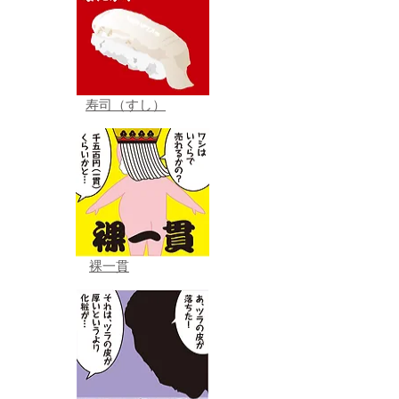
寿司（すし）
裸一貫