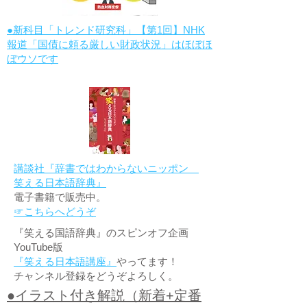
●新科目「トレンド研究科」【第1回】NHK
報道「国債に頼る厳しい財政状況」はほぼほ
ぼウソです
講談社『辞書ではわからないニッポン
笑える日本語辞典』
電子書籍で販売中。
☞こちらへどうぞ
『笑える国語辞典』のスピンオフ企画
YouTube版
『笑える日本語講座』
やってます！
チャンネル登録をどうぞよろしく。
●イラスト付き解説（新着+定番