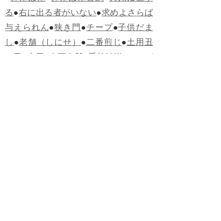
る
●
右に出る者がいない
●
求めよさらば
与えられん
●
狭き門
●
チープ
●
子供だま
し
●
老舗（しにせ）
●
二番煎じ
●
土用丑
の日
●
土用
●
自画自賛
●
手前味噌
●
ツケが
回ってくる
●
付け、ツケ
●
馬鹿に付ける
薬はない
●
チャラ男
●
チャラい
●
ちゃん
ぽん
●
ちゃらんぽらん
●
アフタヌーンテ
ィー
●
けだもの、獣
●
骨皮筋右衛門
●
下
手な鉄砲も数撃ちゃ当たる
●
死神
●
ケチ
ャップ
●
せんべい
●
おすそわけ
●
貧乏く
じ
●
貧乏暇無し
●
貧すれば鈍する
●
貧乏
神
●
七福神
●
中元
●
普通にうまい
●
通（つ
う）
●
ツーカー
●
ゲロする
●
パワースポ
ット
●
レクイエム
●
普通選挙
●
痛快
●
交通