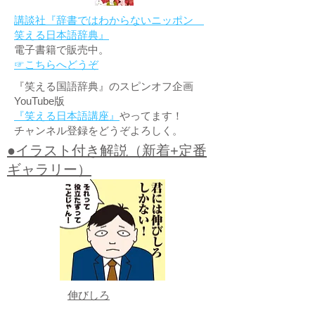
講談社『辞書ではわからないニッポン
笑える日本語辞典』
電子書籍で販売中。
☞こちらへどうぞ
『笑える国語辞典』のスピンオフ企画
YouTube版
『笑える日本語講座』
やってます！
チャンネル登録をどうぞよろしく。
●イラスト付き解説（新着+定番
ギャラリー）
伸びしろ