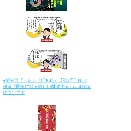
●新科目「トレンド研究科」【第1回】NHK
報道「国債に頼る厳しい財政状況」はほぼほ
ぼウソです