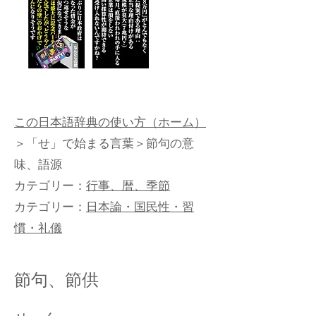
この日本語辞典の使い方（ホーム）
＞
「せ」で始まる言葉
＞節句の意
味、語源
カテゴリー：
行事、暦、季節
カテゴリー：
日本論・国民性・習
慣・礼儀
節句、節供