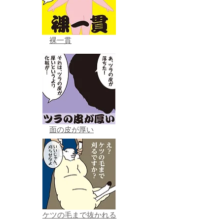
裸一貫
面の皮が厚い
ケツの毛まで抜かれる