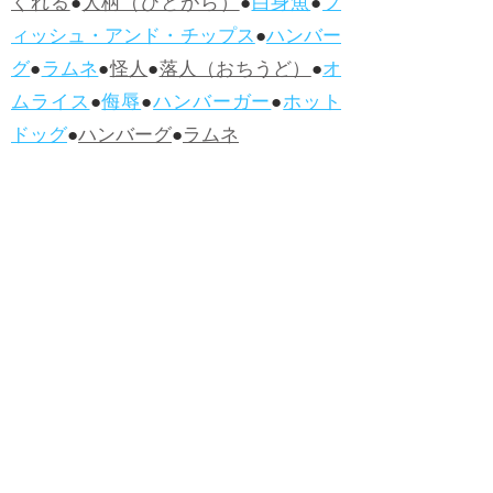
くれる
●
人柄（ひとがら）
●
白身魚
●
フ
ィッシュ・アンド・チップス
●
ハンバー
グ
●
ラムネ
●
怪人
●
落人（おちうど）
●
オ
ムライス
●
侮辱
●
ハンバーガー
●
ホット
ドッグ
●
ハンバーグ
●
ラムネ
●新着・改訂ワーズ
→詳しくはこ
ちら
●
どたばた
●
どたばた喜劇
●
万死に値す
る
●
右に出る者がいない
●
求めよさらば
与えられん
●
狭き門
●
チープ
●
子供だま
し
●
老舗（しにせ）
●
二番煎じ
●
土用丑
の日
●
土用
●
自画自賛
●
手前味噌
●
ツケが
回ってくる
●
付け、ツケ
●
馬鹿に付ける
薬はない
●
チャラ男
●
チャラい
●
ちゃん
ぽん
●
ちゃらんぽらん
●
アフタヌーンテ