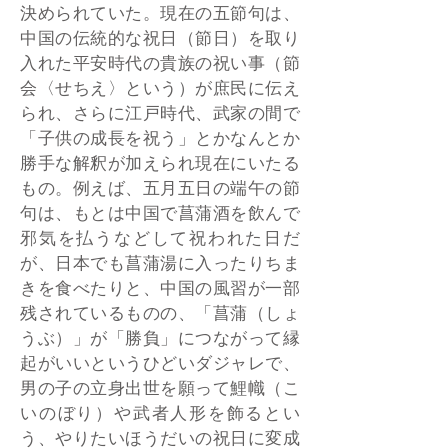
決められていた。現在の五節句は、
中国の伝統的な祝日（節日）を取り
入れた平安時代の貴族の祝い事（節
会〈せちえ〉という）が庶民に伝え
られ、さらに江戸時代、武家の間で
「子供の成長を祝う」とかなんとか
勝手な解釈が加えられ現在にいたる
もの。例えば、五月五日の端午の節
句は、もとは中国で菖蒲酒を飲んで
邪気を払うなどして祝われた日だ
が、日本でも菖蒲湯に入ったりちま
きを食べたりと、中国の風習が一部
残されているものの、「菖蒲（しょ
うぶ）」が「勝負」につながって縁
起がいいというひどいダジャレで、
男の子の立身出世を願って鯉幟（こ
いのぼり）や武者人形を飾るとい
う、やりたいほうだいの祝日に変成