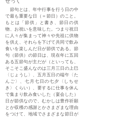
せっく
節句とは、年中行事を行う日の中
で最も重要な日（＝節日）のこと。
もとは「節供」と書き、節日の供
物、お祝いを意味した。つまり祝日
に人々が集まって神々や先祖に供物
を供え、それらを下げて共同で飲み
食いを楽しんだ日が節供である。節
句（節供）の節日は、現在年に五回
ある五節句が主だが（といっても、
そこそこ盛んなのは三月三日の上巳
〈じょうし〉、五月五日の端午〈た
んご〉、七月七日の七夕〈しちせ
き〉くらい）、要するに仕事を休ん
で集まり飲み食いした（宴会した）
日が節供なので、むかしは豊作祈願
とか収穫の感謝とかさまざまな理由
をつけて、地域でさまざまな節日が