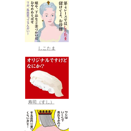
しこたま
寿司（すし）