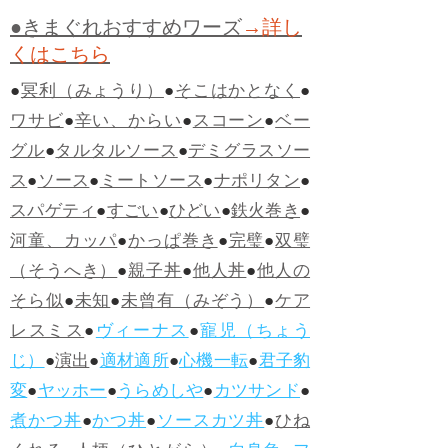
●きまぐれおすすめワーズ
→詳し
くはこちら
●
冥利（みょうり）
●
そこはかとなく
●
ワサビ
●
辛い、からい
●
スコーン
●
ベー
グル
●
タルタルソース
●
デミグラスソー
ス
●
ソース
●
ミートソース
●
ナポリタン
●
スパゲティ
●
すごい
●
ひどい
●
鉄火巻き
●
河童、カッパ
●
かっぱ巻き
●
完璧
●
双璧
（そうへき）
●
親子丼
●
他人丼
●
他人の
そら似
●
未知
●
未曾有（みぞう）
●
ケア
レスミス
●
ヴィーナス
●
寵児（ちょう
じ）
●
演出
●
適材適所
●
心機一転
●
君子豹
変
●
ヤッホー
●
うらめしや
●
カツサンド
●
煮かつ丼
●
かつ丼
●
ソースカツ丼
●
ひね