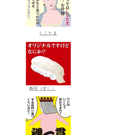
しこたま
寿司（すし）