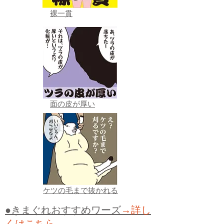
裸一貫
面の皮が厚い
ケツの毛まで抜かれる
●きまぐれおすすめワーズ
→詳し
くはこちら