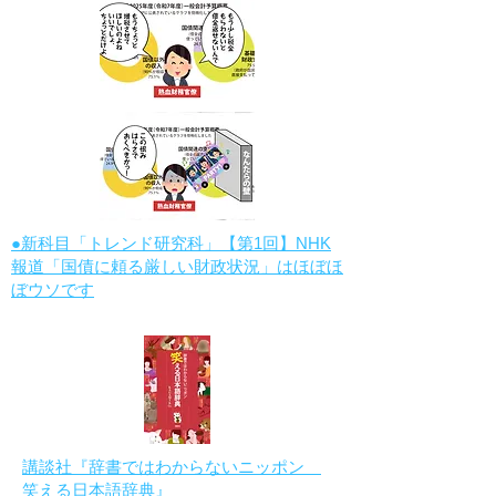
●新科目「トレンド研究科」【第1回】NHK
報道「国債に頼る厳しい財政状況」はほぼほ
ぼウソです
講談社『辞書ではわからないニッポン
笑える日本語辞典』