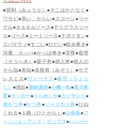
●
冥利（みょうり）
●
そこはかとなく
●
ワサビ
●
辛い、からい
●
スコーン
●
ベー
グル
●
タルタルソース
●
デミグラスソー
ス
●
ソース
●
ミートソース
●
ナポリタン
●
スパゲティ
●
すごい
●
ひどい
●
鉄火巻き
●
河童、カッパ
●
かっぱ巻き
●
完璧
●
双璧
（そうへき）
●
親子丼
●
他人丼
●
他人の
そら似
●
未知
●
未曾有（みぞう）
●
ケア
レスミス
●
ヴィーナス
●
寵児（ちょう
じ）
●
演出
●
適材適所
●
心機一転
●
君子豹
変
●
ヤッホー
●
うらめしや
●
カツサンド
●
煮かつ丼
●
かつ丼
●
ソースカツ丼
●
ひね
くれる
●
人柄（ひとがら）
●
白身魚
●
フ
ィッシュ・アンド・チップス
●
ハンバー