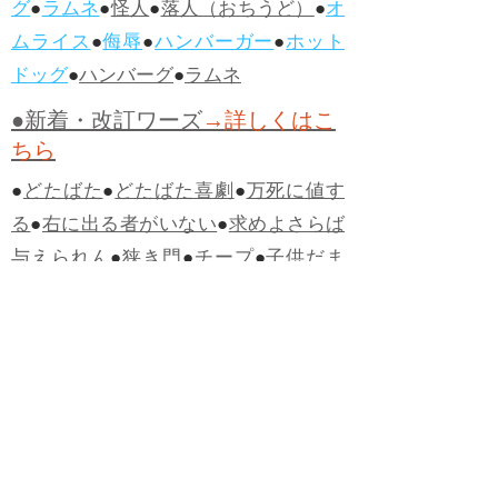
グ
●
ラムネ
●
怪人
●
落人（おちうど）
●
オ
ムライス
●
侮辱
●
ハンバーガー
●
ホット
ドッグ
●
ハンバーグ
●
ラムネ
●新着・改訂ワーズ
→詳しくはこ
ちら
●
どたばた
●
どたばた喜劇
●
万死に値す
る
●
右に出る者がいない
●
求めよさらば
与えられん
●
狭き門
●
チープ
●
子供だま
し
●
老舗（しにせ）
●
二番煎じ
●
土用丑
の日
●
土用
●
自画自賛
●
手前味噌
●
ツケが
回ってくる
●
付け、ツケ
●
馬鹿に付ける
薬はない
●
チャラ男
●
チャラい
●
ちゃん
ぽん
●
ちゃらんぽらん
●
アフタヌーンテ
ィー
●
けだもの、獣
●
骨皮筋右衛門
●
下
手な鉄砲も数撃ちゃ当たる
●
死神
●
ケチ