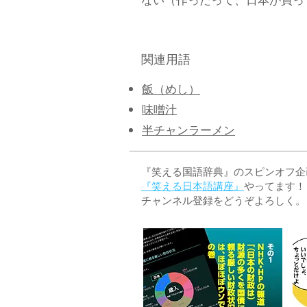
ない（作ったって、日本が買って
関連用語
飯（めし）
味噌汁
半チャンラーメン
『笑える国語辞典』のスピンオフ企画 
『笑える日本語講座』
やってます！
チャンネル登録をどうぞよろしく。