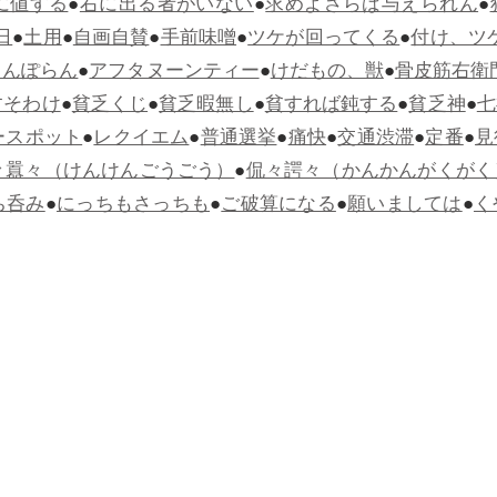
に値する
●
右に出る者がいない
●
求めよさらば与えられん
●
日
●
土用
●
自画自賛
●
手前味噌
●
ツケが回ってくる
●
付け、ツ
らんぽらん
●
アフタヌーンティー
●
けだもの、獣
●
骨皮筋右衛
すそわけ
●
貧乏くじ
●
貧乏暇無し
●
貧すれば鈍する
●
貧乏神
●
七
ースポット
●
レクイエム
●
普通選挙
●
痛快
●
交通渋滞
●
定番
●
見
々囂々（けんけんごうごう）
●
侃々諤々（かんかんがくがく
ち呑み
●
にっちもさっちも
●
ご破算になる
●
願いましては
●
く