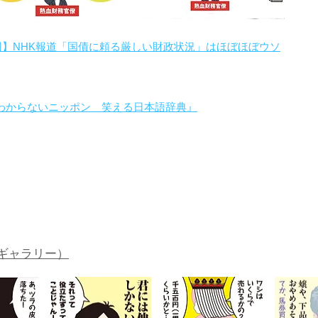
回】NHK報道「国債に頼る厳しい財政状況」はほぼほぼウソ
わからないニッポン 笑える日本語辞典』
。
ギャラリー）