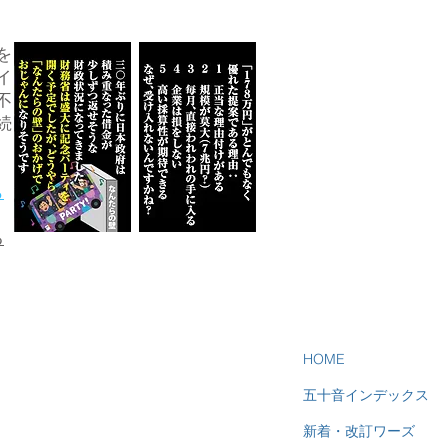
を
イ
不
続
ら
る
HOME
五十音インデックス
新着・改訂ワーズ