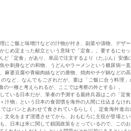
理にご飯と味噌汁などの汁物が付き、副菜や漬物、デザー
かじめ定まった献立という意味で「定食」。要するにセッ
んど「定食」があり、単品で注文するより（たぶん）安価
魚や刺身などの和物、うどんやラーメンという糖尿病一直
、麻婆豆腐や青椒肉絲などの唐物、焼肉やチゲ鍋などの高
ものなど、なんでもござれだが、要は「ご飯に合う料理」
食の一種と考えられるが、ここでは考察の外とする）。
している日本だが、筆者の予測する最終兵器はこの「定食
＋汁物」という日本の食習慣を海外の人間に仕込まなけれ
スではパンとあわせて食されているらしく、定食海外進出
」文化をまず浸透させてから、おもむろに主役が登場とい
も、日本は米に関して鎖国政策をとっているので、このお