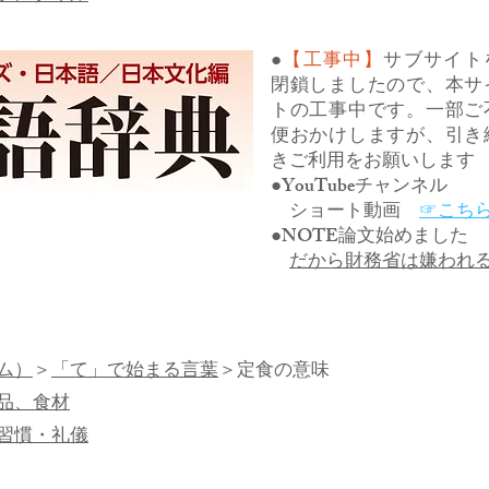
●
【工事中】
サブサイト
閉鎖しましたので、本サ
トの工事中です。一部ご
便おかけしますが、引き
きご利用をお願いします
●YouTubeチャンネル
ショート動画
☞こち
●NOTE論文始めました
だから財務省は嫌われ
ム）
＞
「て」で始まる言葉
＞定食の意味
品、食材
習慣・礼儀