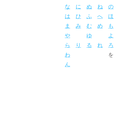
な
に
ぬ
ね
の
は
ひ
ふ
へ
ほ
ま
み
む
め
も
や
ゆ
よ
ら
り
る
れ
ろ
わ
を
ん