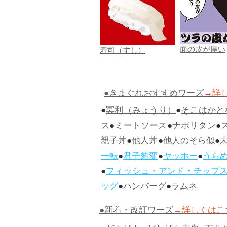
面の皮が厚い
寿司（すし）
●きまぐれおすすめワーズ
→詳
●
冥利（みょうり）
●
そこはかと
ス
●
ミートソース
●
ナポリタン
●
親子丼
●
他人丼
●
他人のそら似
●
一転
●
君子豹変
●
ヤッホー
●
うら
●
フィッシュ・アンド・チップ
ッグ
●
ハンバーグ
●
ラムネ
●新着・改訂ワーズ
→詳しくはこ