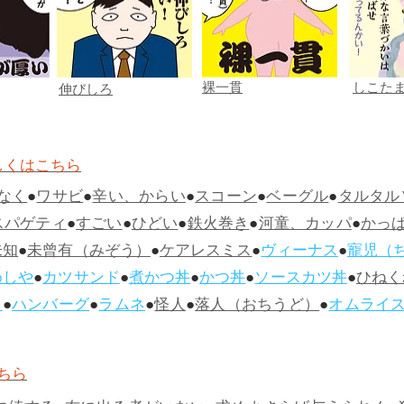
裸一貫
しこた
伸びしろ
しくはこちら
なく
●
ワサビ
●
辛い、からい
●
スコーン
●
ベーグル
●
タルタル
スパゲティ
●
すごい
●
ひどい
●
鉄火巻き
●
河童、カッパ
●
かっ
未知
●
未曾有（みぞう）
●
ケアレスミス
●
ヴィーナス
●
寵児（
めしや
●
カツサンド
●
煮かつ丼
●
かつ丼
●
ソースカツ丼
●
ひねく
ス
●
ハンバーグ
●
ラムネ
●
怪人
●
落人（おちうど）
●
オムライ
ちら