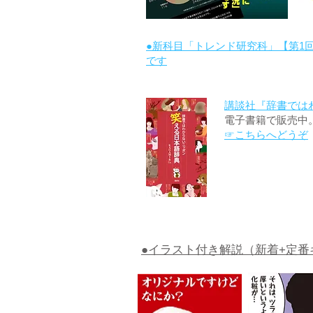
●新科目「トレンド研究科」【第1
です
講談社『辞書では
電子書籍で販売中
☞こちらへどうぞ
●イラスト付き解説（新着+定番