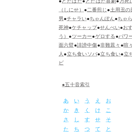
●
どたばた
●
どたばた喜劇
●
万死
（しにせ）
●
二番煎じ
●
土用丑の
男
●
チャラい
●
ちゃんぽん
●
ちゃ
死神
●
ケチャップ
●
せんべい
●
お
う）
●
ツーカー
●
ゲロする
●
パワ
面六臂
●
誹謗中傷
●
非難囂々
●
喧
人
●
立ち食いソバ
●
立ち食い
●
立
ビ
●五十音索引
あ
い
う
え
お
か
き
く
け
こ
さ
し
す
せ
そ
た
ち
つ
て
と