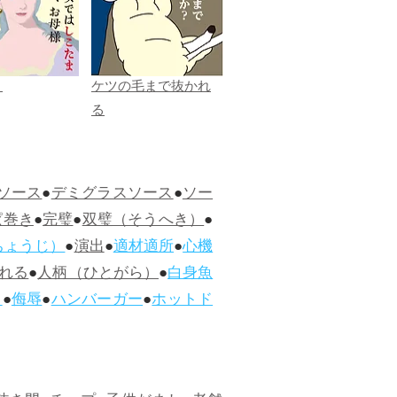
ま
ケツの毛まで抜かれ
る
ソース
●
デミグラスソース
●
ソー
ぱ巻き
●
完璧
●
双璧（そうへき）
●
ちょうじ）
●
演出
●
適材適所
●
心機
れる
●
人柄（ひとがら）
●
白身魚
ス
●
侮辱
●
ハンバーガー
●
ホットド