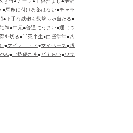
狭き門
●
チープ
●
子供だまし
●
老舗
ケ
●
馬鹿に付ける薬はない
●
チャラ
門
●
下手な鉄砲も数撃ちゃ当たる
●
福神
●
中元
●
普通にうまい
●
通（つ
得を切る
●
半死半生
●
白昼堂堂
●
八
）
●
マイノリティ
●
マイペース
●
超
やみ
●
ご愁傷さま
●
どえらい
●
ワサ