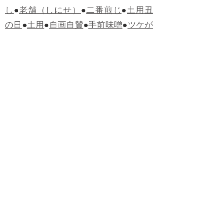
し
●
老舗（しにせ）
●
二番煎じ
●
土用丑
の日
●
土用
●
自画自賛
●
手前味噌
●
ツケが
回ってくる
●
付け、ツケ
●
馬鹿に付ける
薬はない
●
チャラ男
●
チャラい
●
ちゃん
ぽん
●
ちゃらんぽらん
●
アフタヌーンテ
ィー
●
けだもの、獣
●
骨皮筋右衛門
●
下
手な鉄砲も数撃ちゃ当たる
●
死神
●
ケチ
ャップ
●
せんべい
●
おすそわけ
●
貧乏く
じ
●
貧乏暇無し
●
貧すれば鈍する
●
貧乏
神
●
七福神
●
中元
●
普通にうまい
●
通（つ
う）
●
ツーカー
●
ゲロする
●
パワースポ
ット
●
レクイエム
●
普通選挙
●
痛快
●
交通
渋滞
●
定番
●
見得を切る
●
半死半生
●
白昼
堂堂
●
八面六臂
●
誹謗中傷
●
非難囂々
●
喧々囂々（けんけんごうごう）
●
侃々