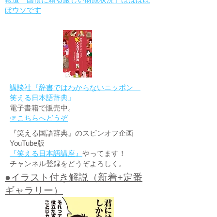
ぼウソです
講談社『辞書ではわからないニッポン
笑える日本語辞典』
電子書籍で販売中。
☞こちらへどうぞ
『笑える国語辞典』のスピンオフ企画
YouTube版
『笑える日本語講座』
やってます！
チャンネル登録をどうぞよろしく。
●イラスト付き解説（新着+定番
ギャラリー）