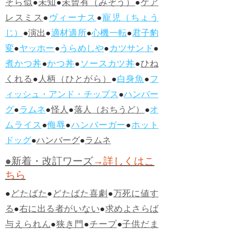
そら似
●
未知
●
未曾有（みぞう）
●
ケア
レスミス
●
ヴィーナス
●
寵児（ちょう
じ）
●
演出
●
適材適所
●
心機一転
●
君子豹
変
●
ヤッホー
●
うらめしや
●
カツサンド
●
煮かつ丼
●
かつ丼
●
ソースカツ丼
●
ひね
くれる
●
人柄（ひとがら）
●
白身魚
●
フ
ィッシュ・アンド・チップス
●
ハンバー
グ
●
ラムネ
●
怪人
●
落人（おちうど）
●
オ
ムライス
●
侮辱
●
ハンバーガー
●
ホット
ドッグ
●
ハンバーグ
●
ラムネ
●新着・改訂ワーズ
→詳しくはこ
ちら
●
どたばた
●
どたばた喜劇
●
万死に値す
る
●
右に出る者がいない
●
求めよさらば
与えられん
●
狭き門
●
チープ
●
子供だま