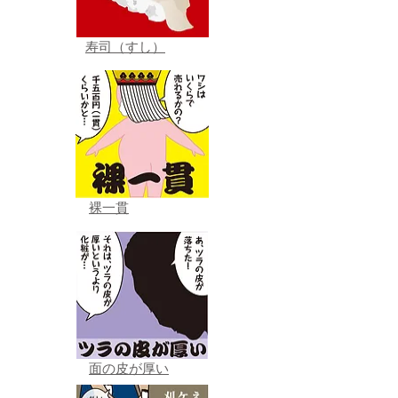
寿司（すし）
裸一貫
面の皮が厚い