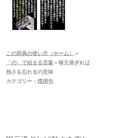
この辞典の使い方（ホーム）
＞
「の」で始まる言葉
＞喉元過ぎれば
熱さを忘れるの意味
カテゴリー：
慣用句