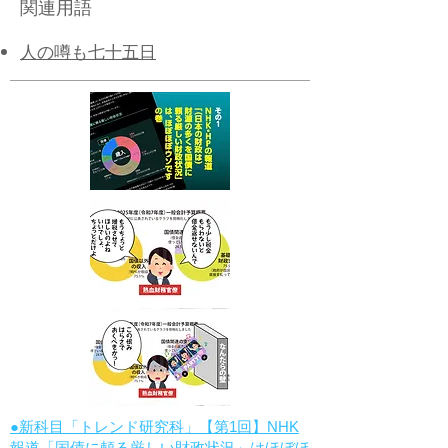
関連用語
人の噂も七十五日
●新科目「トレンド研究科」【第1回】NHK
報道「国債に頼る厳しい財政状況」はほぼほ