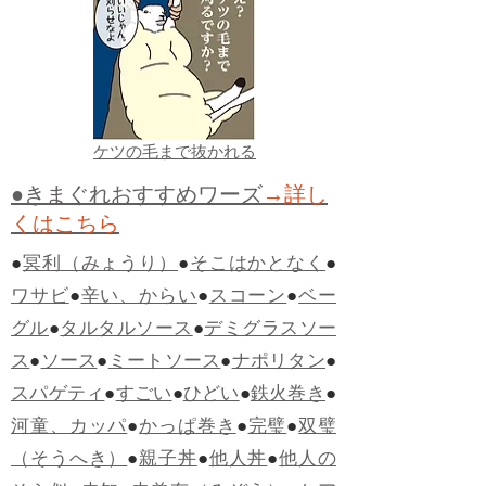
ケツの毛まで抜かれる
●きまぐれおすすめワーズ
→詳し
くはこちら
●
冥利（みょうり）
●
そこはかとなく
●
ワサビ
●
辛い、からい
●
スコーン
●
ベー
グル
●
タルタルソース
●
デミグラスソー
ス
●
ソース
●
ミートソース
●
ナポリタン
●
スパゲティ
●
すごい
●
ひどい
●
鉄火巻き
●
河童、カッパ
●
かっぱ巻き
●
完璧
●
双璧
（そうへき）
●
親子丼
●
他人丼
●
他人の