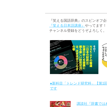
『笑える国語辞典』のスピンオフ企画 
『笑える日本語講座』
やってます！
チャンネル登録をどうぞよろしく。
●新科目「トレンド研究科」【第1
です
講談社『辞書では