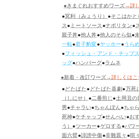
●きまぐれおすすめワーズ
→詳
●
冥利（みょうり）
●
そこはかと
ス
●
ミートソース
●
ナポリタン
●
親子丼
●
他人丼
●
他人のそら似
●
一転
●
君子豹変
●
ヤッホー
●
うら
●
フィッシュ・アンド・チップ
ッグ
●
ハンバーグ
●
ラムネ
●新着・改訂ワーズ
→詳しくはこ
●
どたばた
●
どたばた喜劇
●
万死
（しにせ）
●
二番煎じ
●
土用丑の
男
●
チャラい
●
ちゃんぽん
●
ちゃ
死神
●
ケチャップ
●
せんべい
●
お
う）
●
ツーカー
●
ゲロする
●
パワ
面六臂
●
誹謗中傷
●
非難囂々
●
喧