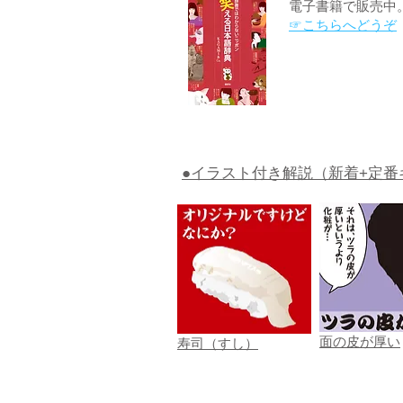
電子書籍で販売中
☞こちらへどうぞ
●イラスト付き解説（新着+定番
面の皮が厚い
寿司（すし）