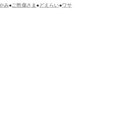
やみ
●
ご愁傷さま
●
どえらい
●
ワサ