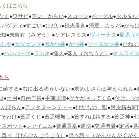
しくはこちら
なく
●
ワサビ
●
辛い、からい
●
スコーン
●
ベーグル
●
タルタル
スパゲティ
●
すごい
●
ひどい
●
鉄火巻き
●
河童、カッパ
●
かっ
未知
●
未曾有（みぞう）
●
ケアレスミス
●
ヴィーナス
●
寵児（
めしや
●
カツサンド
●
煮かつ丼
●
かつ丼
●
ソースカツ丼
●
ひねく
ス
●
ハンバーグ
●
ラムネ
●
怪人
●
落人（おちうど）
●
オムライ
ちら
に値する
●
右に出る者がいない
●
求めよさらば与えられん
●
日
●
土用
●
自画自賛
●
手前味噌
●
ツケが回ってくる
●
付け、ツ
らんぽらん
●
アフタヌーンティー
●
けだもの、獣
●
骨皮筋右衛
すそわけ
●
貧乏くじ
●
貧乏暇無し
●
貧すれば鈍する
●
貧乏神
●
七
ースポット
●
レクイエム
●
普通選挙
●
痛快
●
交通渋滞
●
定番
●
見
々囂々（けんけんごうごう）
●
侃々諤々（かんかんがくがく