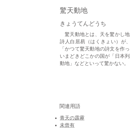
驚天動地
きょうてんどうち
驚天動地とは、天を驚かし地
詩人白居易（はくきょい）が
「かつて驚天動地の詩文を作っ
いまどきどこかの国が「日本列
動地」などといって驚かない。（KA
関連用語
青天の霹靂
​未曾有