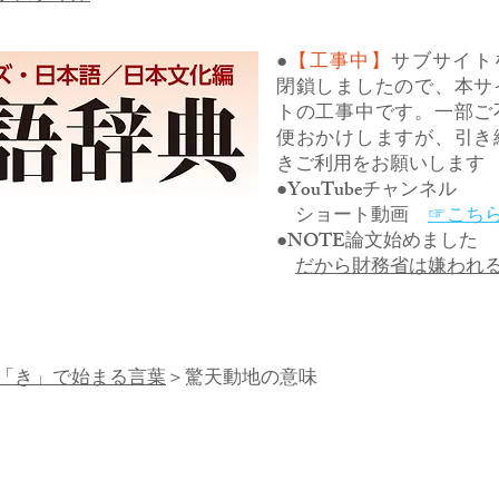
●
【工事中】
サブサイト
閉鎖しましたので、本サ
トの工事中です。一部ご
便おかけしますが、引き
きご利用をお願いします
●YouTubeチャンネル
ショート動画
☞こち
●NOTE論文始めました
だから財務省は嫌われ
「き」で始まる言葉
＞驚天動地の意味