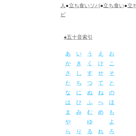
人
●
立ち食いソバ
●
立ち食い
●
立
ビ
●五十音索引
あ
い
う
え
お
か
き
く
け
こ
さ
し
す
せ
そ
た
ち
つ
て
と
な
に
ぬ
ね
の
は
ひ
ふ
へ
ほ
ま
み
む
め
も
や
ゆ
よ
ら
り
る
れ
ろ