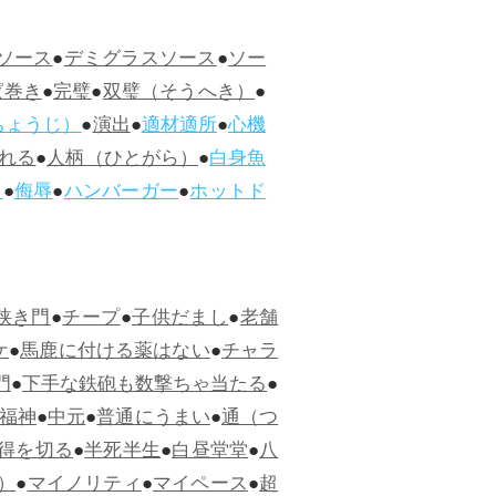
ソース
●
デミグラスソース
●
ソー
ぱ巻き
●
完璧
●
双璧（そうへき）
●
ちょうじ）
●
演出
●
適材適所
●
心機
れる
●
人柄（ひとがら）
●
白身魚
ス
●
侮辱
●
ハンバーガー
●
ホットド
狭き門
●
チープ
●
子供だまし
●
老舗
ケ
●
馬鹿に付ける薬はない
●
チャラ
門
●
下手な鉄砲も数撃ちゃ当たる
●
福神
●
中元
●
普通にうまい
●
通（つ
得を切る
●
半死半生
●
白昼堂堂
●
八
）
●
マイノリティ
●
マイペース
●
超