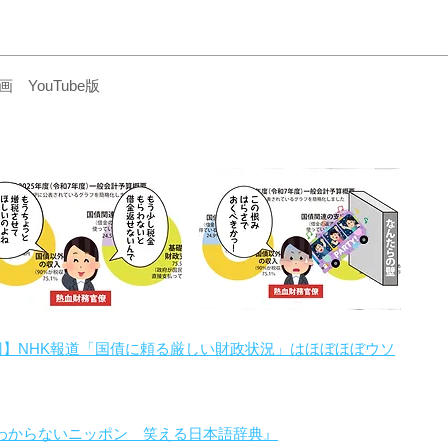
YouTube版
回】NHK報道「国債に頼る厳しい財政状況」はほぼほぼウソ
わからないニッポン 笑える日本語辞典』