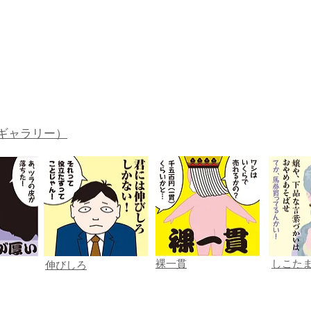
。
ギャラリー）
裸一貫
しこた
伸びしろ