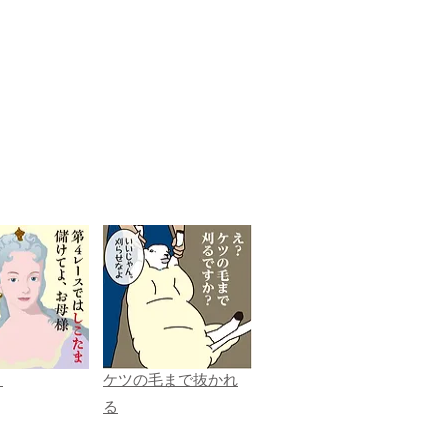
ま
ケツの毛まで抜かれ
る