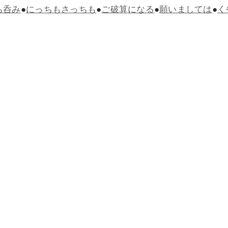
ち呑み
●
にっちもさっちも
●
ご破算になる
●
願いましては
●
く