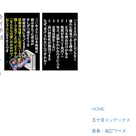
を
イ
不
続
ら
る
HOME
五十音インデックス
新着・改訂ワーズ