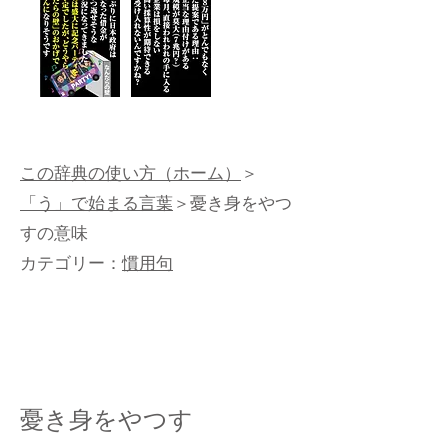
この辞典の使い方（ホーム）
＞
「う」で始まる言葉
＞憂き身をやつ
すの意味
カテゴリー：
慣用句
憂き身をやつす