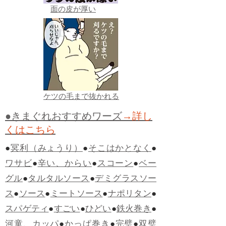
面の皮が厚い
ケツの毛まで抜かれる
●きまぐれおすすめワーズ
→詳し
くはこちら
●
冥利（みょうり）
●
そこはかとなく
●
ワサビ
●
辛い、からい
●
スコーン
●
ベー
グル
●
タルタルソース
●
デミグラスソー
ス
●
ソース
●
ミートソース
●
ナポリタン
●
スパゲティ
●
すごい
●
ひどい
●
鉄火巻き
●
河童、カッパ
●
かっぱ巻き
●
完璧
●
双璧