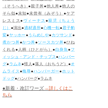
（そうへき）
●
親子丼
●
他人丼
●
他人の
そら似
●
未知
●
未曾有（みぞう）
●
ケア
レスミス
●
ヴィーナス
●
寵児（ちょう
じ）
●
演出
●
適材適所
●
心機一転
●
君子豹
変
●
ヤッホー
●
うらめしや
●
カツサンド
●
煮かつ丼
●
かつ丼
●
ソースカツ丼
●
ひね
くれる
●
人柄（ひとがら）
●
白身魚
●
フ
ィッシュ・アンド・チップス
●
ハンバー
グ
●
ラムネ
●
怪人
●
落人（おちうど）
●
オ
ムライス
●
侮辱
●
ハンバーガー
●
ホット
ドッグ
●
ハンバーグ
●
ラムネ
●新着・改訂ワーズ
→詳しくはこ
ちら
●
どたばた
●
どたばた喜劇
●
万死に値す