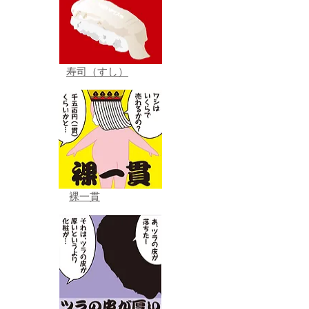
寿司（すし）
裸一貫