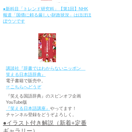
●新科目「トレンド研究科」【第1回】NHK
報道「国債に頼る厳しい財政状況」はほぼほ
ぼウソです
講談社『辞書ではわからないニッポン
笑える日本語辞典』
電子書籍で販売中。
☞こちらへどうぞ
『笑える国語辞典』のスピンオフ企画
YouTube版
『笑える日本語講座』
やってます！
チャンネル登録をどうぞよろしく。
●イラスト付き解説（新着+定番
ギャラリー）