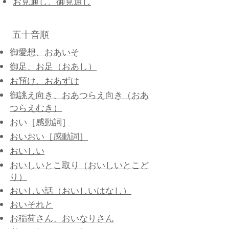
お見通し、御見通し
五十音順
御愛想、おあいそ
御足、お足（おあし）
お預け、おあずけ
御誂え向き、おあつらえ向き（おあ
つらえむき）
おい［感動詞］
おいおい［感動詞］
おいしい
おいしいとこ取り（おいしいとこど
り）
おいしい話（おいしいはなし）
おいそれと
お稲荷さん、おいなりさん