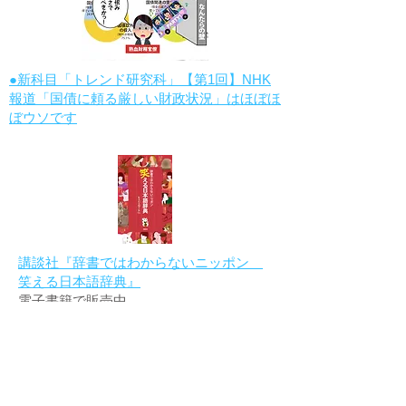
●新科目「トレンド研究科」【第1回】NHK
報道「国債に頼る厳しい財政状況」はほぼほ
ぼウソです
講談社『辞書ではわからないニッポン
笑える日本語辞典』
電子書籍で販売中。
☞こちらへどうぞ
『笑える国語辞典』のスピンオフ企画
YouTube版
『笑える日本語講座』
やってます！
チャンネル登録をどうぞよろしく。