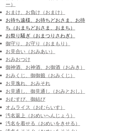
ー）
おまけ、お負け（おまけ）
お待ち遠様、お待ちどおさま、お待
ち（おまちどおさま、おまち）
お祭り騒ぎ（おまつりさわぎ）
御守り、お守り（おまもり）
お見合い（おみあい）
おみおつけ
御神酒、お神酒、お御酒（おみき）
おみくじ、御御籤（おみくじ）
お見逸れ、おみそれ
お見通し、御見通し（おみとおし）
おむすび、御結び
オムライス（おむらいす）
汚名返上（おめいへんじょう）
汚名を着せる（おめいをきせる）