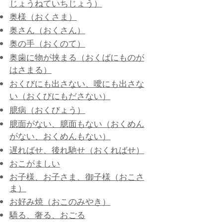
じょうねていちじょう）
奥様（おくさま）
奥さん（おくさん）
奥の手（おくのて）
奥歯に物が挟まる（おくばにものが
はさまる）
​おくびにも出さない、噯にも出さな
い（おくびにもださない）
​臆病（おくびょう）
臆面がない、臆面もない（おくめん
がない、おくめんもない）
遅ればせ、後れ馳せ（おくればせ）
おこがましい
お子様、お子さま、御子様（おこさ
ま）
お好み焼（おこのみやき）
驕る、奢る、おごる