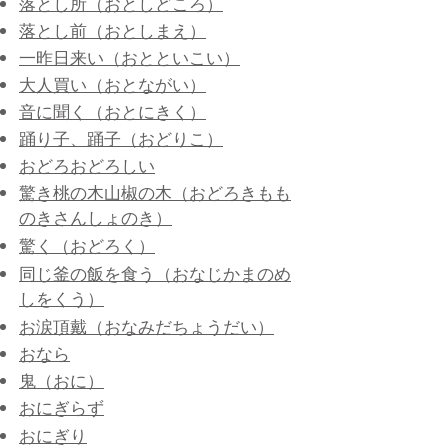
落とし所（おとしどころ）
落とし前（おとしまえ）
一昨日来い（おとといこい）
大人買い（おとながい）
音に聞く（おとにきく）
踊り子、踊子（おどりこ）
おどろおどろしい
驚き桃の木山椒の木（おどろきもも
のきさんしょのき）
驚く（おどろく）
同じ釜の飯を食う（おなじかまのめ
しをくう）
お涙頂戴（おなみだちょうだい）
おなら
鬼（おに）
おにぎらず
おにぎり