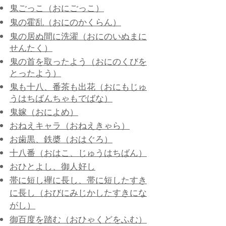
鬼ごっこ（おにごっこ）
鬼の霍乱（おにのかくらん）
鬼の居ぬ間に洗濯（おにのいぬまに
せんたく）
鬼の首を取ったよう（おにのくびを
とったよう）
鬼も十八、番茶も出花（おにもじゅ
うはちばんちゃもでばな）
鬼嫁（おによめ）
おねえキャラ（おねえきゃら）
お歯黒、鉄槳（おはぐろ）
十八番（おはこ、じゅうはちばん）
おひとよし、御人好し
帯に短し襷に長し、帯に短したすき
に長し（おびにみじかしたすきにな
がし）
御百度を踏む（おひゃくどをふむ）