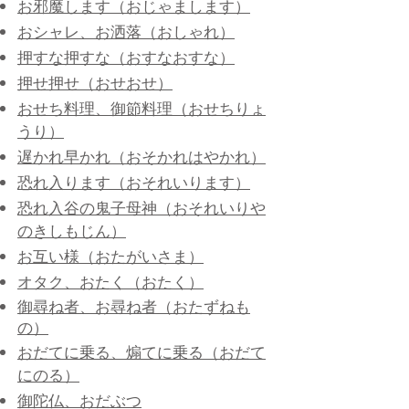
お邪魔します（おじゃまします）
おシャレ、お洒落（おしゃれ）
押すな押すな（おすなおすな）
押せ押せ（おせおせ）
おせち料理、御節料理（おせちりょ
うり）
遅かれ早かれ（おそかれはやかれ）
恐れ入ります（おそれいります）
恐れ入谷の鬼子母神（おそれいりや
のきしもじん）
お互い様（おたがいさま）
オタク、おたく（おたく）
御尋ね者、お尋ね者（おたずねも
の）
おだてに乗る、煽てに乗る（おだて
にのる）
御陀仏、おだぶつ