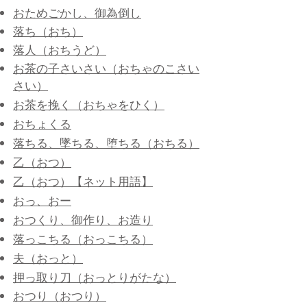
おためごかし、御為倒し
落ち（おち）
落人（おちうど）
お茶の子さいさい（おちゃのこさい
さい）
お茶を挽く（おちゃをひく）
おちょくる
落ちる、墜ちる、堕ちる（おちる）
乙（おつ）
乙（おつ）【ネット用語】
おっ、おー
おつくり、御作り、お造り​
落っこちる（おっこちる）​
夫（おっと）​
押っ取り刀（おっとりがたな）
おつり（おつり）