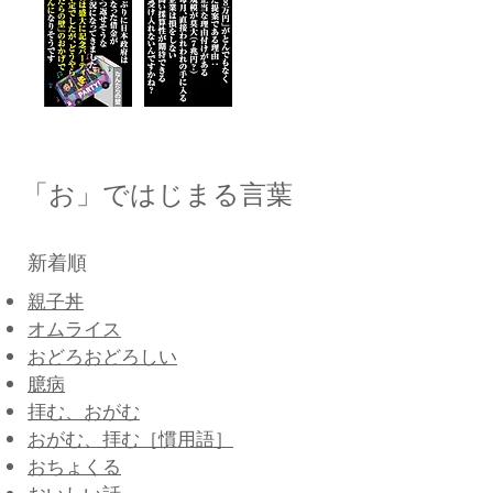
「お」ではじまる言葉
新着順
親子丼
オムライス
おどろおどろしい
臆病
拝む、おがむ
おがむ、拝む［慣用語］
おちょくる