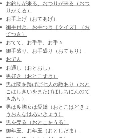
お釣りが来る、おつりが来る（おつ
りがくる）​
お手上げ（おてあげ）​
御手付き、お手つき［クイズ］（お
てつき）​
おてて、お手手、お手々​
御手盛り、お手盛り（おてもり）​
おでん​
お通し（おとおし）
男好き（おとこずき）
男は閾を跨げば七人の敵あり（おと
こはしきいをまたげばしちにんのて
きあり）
男は度胸女は愛嬌（おとこはどきょ
うおんなはあいきょう）
男を売る（おとこをうる）
御年玉、お年玉（おとしだま）