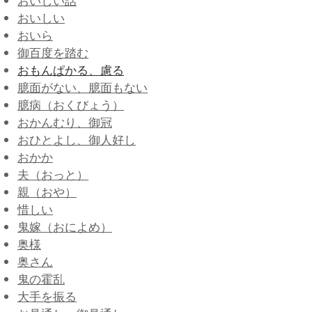
おいしい話
おいしい
おいら
御百度を踏む
おもんぱかる、慮る
臆面がない、臆面もない
臆病（おくびょう）
おかんむり、御冠
おひとよし、御人好し
おかか
夫（おっと）
親（おや）
惜しい
鬼嫁（おによめ）
奥様
奥さん
鬼の霍乱
大手を振る