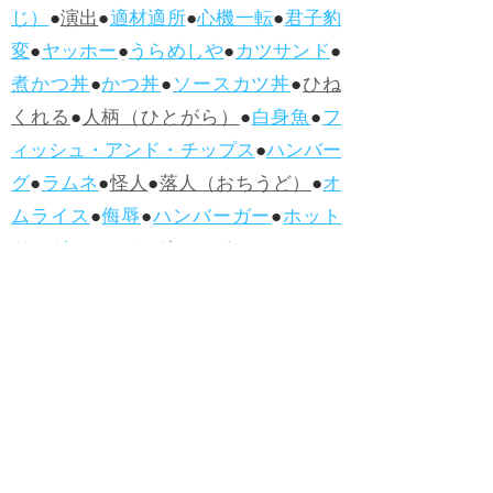
じ）
●
演出
●
適材適所
●
心機一転
●
君子豹
変
●
ヤッホー
●
うらめしや
●
カツサンド
●
煮かつ丼
●
かつ丼
●
ソースカツ丼
●
ひね
くれる
●
人柄（ひとがら）
●
白身魚
●
フ
ィッシュ・アンド・チップス
●
ハンバー
グ
●
ラムネ
●
怪人
●
落人（おちうど）
●
オ
ムライス
●
侮辱
●
ハンバーガー
●
ホット
ドッグ
●
ハンバーグ
●
ラムネ
●新着・改訂ワーズ
→詳しくはこ
ちら
●
どたばた
●
どたばた喜劇
●
万死に値す
る
●
右に出る者がいない
●
求めよさらば
与えられん
●
狭き門
●
チープ
●
子供だま
し
●
老舗（しにせ）
●
二番煎じ
●
土用丑