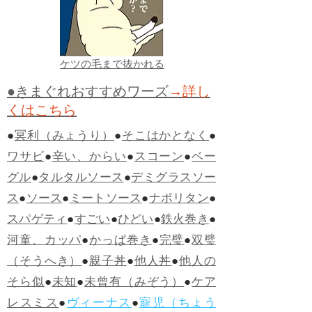
ケツの毛まで抜かれる
●きまぐれおすすめワーズ
→詳し
くはこちら
●
冥利（みょうり）
●
そこはかとなく
●
ワサビ
●
辛い、からい
●
スコーン
●
ベー
グル
●
タルタルソース
●
デミグラスソー
ス
●
ソース
●
ミートソース
●
ナポリタン
●
スパゲティ
●
すごい
●
ひどい
●
鉄火巻き
●
河童、カッパ
●
かっぱ巻き
●
完璧
●
双璧
（そうへき）
●
親子丼
●
他人丼
●
他人の
そら似
●
未知
●
未曾有（みぞう）
●
ケア
レスミス
●
ヴィーナス
●
寵児（ちょう