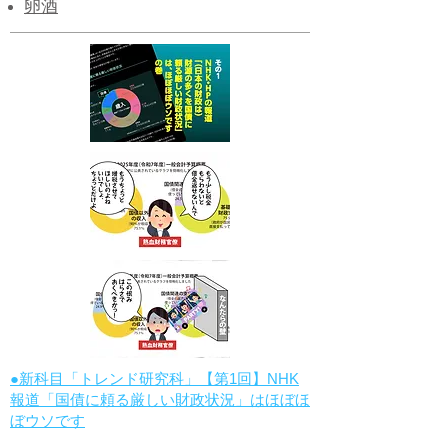
卵酒
●新科目「トレンド研究科」【第1回】NHK
報道「国債に頼る厳しい財政状況」はほぼほ
ぼウソです