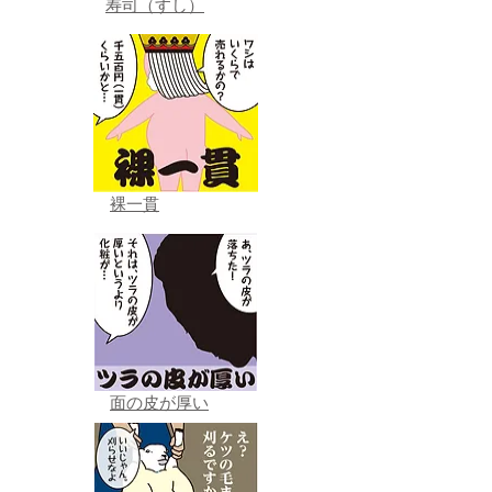
寿司（すし）
裸一貫
面の皮が厚い