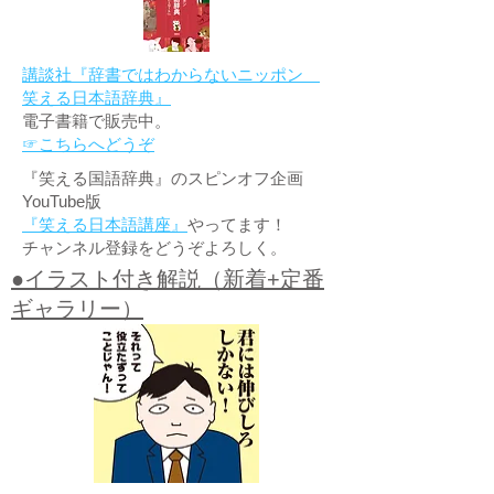
講談社『辞書ではわからないニッポン
笑える日本語辞典』
電子書籍で販売中。
☞こちらへどうぞ
『笑える国語辞典』のスピンオフ企画
YouTube版
『笑える日本語講座』
やってます！
チャンネル登録をどうぞよろしく。
●イラスト付き解説（新着+定番
ギャラリー）