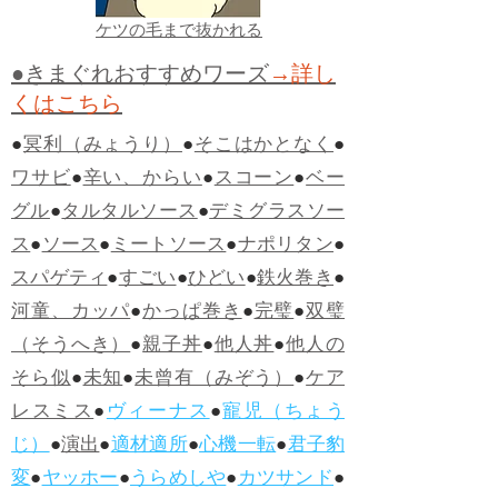
ケツの毛まで抜かれる
●きまぐれおすすめワーズ
→詳し
くはこちら
●
冥利（みょうり）
●
そこはかとなく
●
ワサビ
●
辛い、からい
●
スコーン
●
ベー
グル
●
タルタルソース
●
デミグラスソー
ス
●
ソース
●
ミートソース
●
ナポリタン
●
スパゲティ
●
すごい
●
ひどい
●
鉄火巻き
●
河童、カッパ
●
かっぱ巻き
●
完璧
●
双璧
（そうへき）
●
親子丼
●
他人丼
●
他人の
そら似
●
未知
●
未曾有（みぞう）
●
ケア
レスミス
●
ヴィーナス
●
寵児（ちょう
じ）
●
演出
●
適材適所
●
心機一転
●
君子豹
変
●
ヤッホー
●
うらめしや
●
カツサンド
●