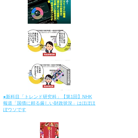
●新科目「トレンド研究科」【第1回】NHK
報道「国債に頼る厳しい財政状況」はほぼほ
ぼウソです