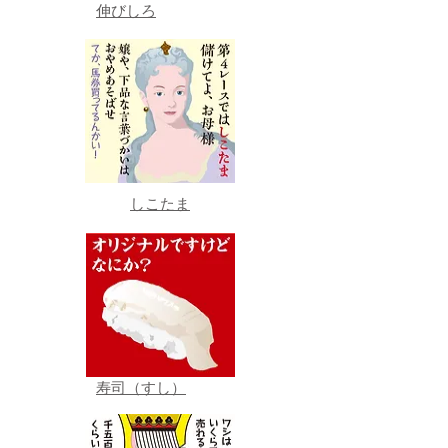
伸びしろ
しこたま
寿司（すし）