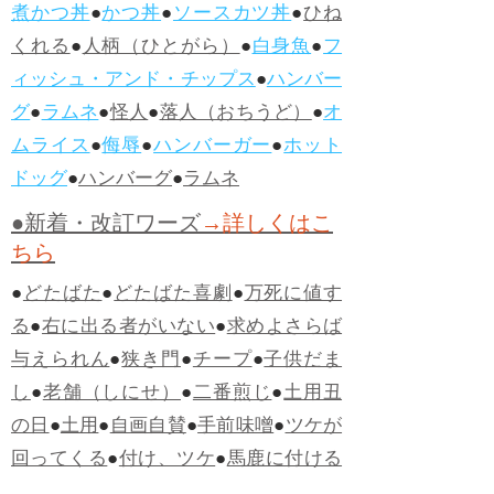
煮かつ丼
●
かつ丼
●
ソースカツ丼
●
ひね
くれる
●
人柄（ひとがら）
●
白身魚
●
フ
ィッシュ・アンド・チップス
●
ハンバー
グ
●
ラムネ
●
怪人
●
落人（おちうど）
●
オ
ムライス
●
侮辱
●
ハンバーガー
●
ホット
ドッグ
●
ハンバーグ
●
ラムネ
●新着・改訂ワーズ
→詳しくはこ
ちら
●
どたばた
●
どたばた喜劇
●
万死に値す
る
●
右に出る者がいない
●
求めよさらば
与えられん
●
狭き門
●
チープ
●
子供だま
し
●
老舗（しにせ）
●
二番煎じ
●
土用丑
の日
●
土用
●
自画自賛
●
手前味噌
●
ツケが
回ってくる
●
付け、ツケ
●
馬鹿に付ける