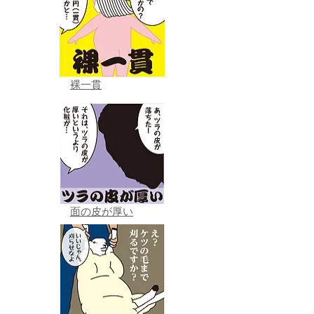
裸一貫
面の皮が厚い