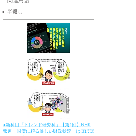
関連用語
半殺し
●新科目「トレンド研究科」【第1回】NHK
報道「国債に頼る厳しい財政状況」はほぼほ