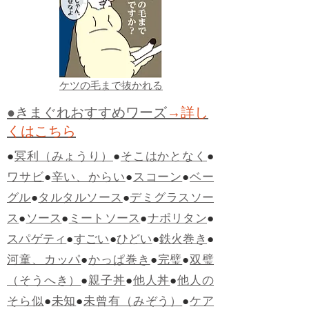
ケツの毛まで抜かれる
●きまぐれおすすめワーズ
→詳し
くはこちら
●
冥利（みょうり）
●
そこはかとなく
●
ワサビ
●
辛い、からい
●
スコーン
●
ベー
グル
●
タルタルソース
●
デミグラスソー
ス
●
ソース
●
ミートソース
●
ナポリタン
●
スパゲティ
●
すごい
●
ひどい
●
鉄火巻き
●
河童、カッパ
●
かっぱ巻き
●
完璧
●
双璧
（そうへき）
●
親子丼
●
他人丼
●
他人の
そら似
●
未知
●
未曾有（みぞう）
●
ケア