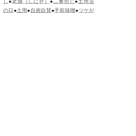
し
●
老舗（しにせ）
●
二番煎じ
●
土用丑
の日
●
土用
●
自画自賛
●
手前味噌
●
ツケが
回ってくる
●
付け、ツケ
●
馬鹿に付ける
薬はない
●
チャラ男
●
チャラい
●
ちゃん
ぽん
●
ちゃらんぽらん
●
アフタヌーンテ
ィー
●
けだもの、獣
●
骨皮筋右衛門
●
下
手な鉄砲も数撃ちゃ当たる
●
死神
●
ケチ
ャップ
●
せんべい
●
おすそわけ
●
貧乏く
じ
●
貧乏暇無し
●
貧すれば鈍する
●
貧乏
神
●
七福神
●
中元
●
普通にうまい
●
通（つ
う）
●
ツーカー
●
ゲロする
●
パワースポ
ット
●
レクイエム
●
普通選挙
●
痛快
●
交通
渋滞
●
定番
●
見得を切る
●
半死半生
●
白昼
堂堂
●
八面六臂
●
誹謗中傷
●
非難囂々
●
喧々囂々（けんけんごうごう）
●
侃々