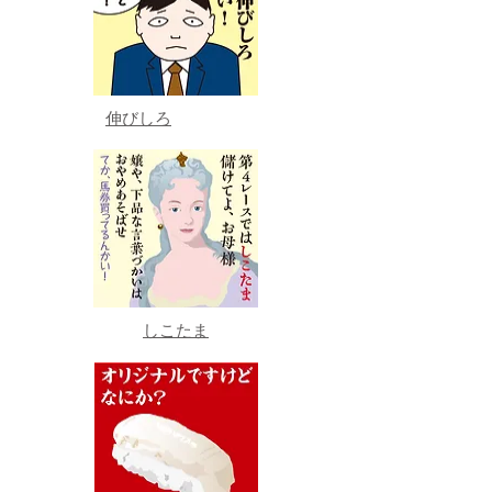
伸びしろ
しこたま