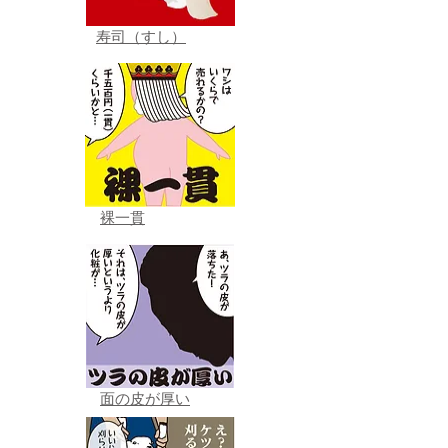
寿司（すし）
裸一貫
面の皮が厚い