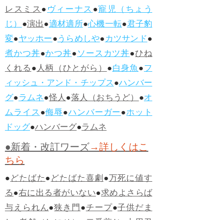
レスミス
●
ヴィーナス
●
寵児（ちょう
じ）
●
演出
●
適材適所
●
心機一転
●
君子豹
変
●
ヤッホー
●
うらめしや
●
カツサンド
●
煮かつ丼
●
かつ丼
●
ソースカツ丼
●
ひね
くれる
●
人柄（ひとがら）
●
白身魚
●
フ
ィッシュ・アンド・チップス
●
ハンバー
グ
●
ラムネ
●
怪人
●
落人（おちうど）
●
オ
ムライス
●
侮辱
●
ハンバーガー
●
ホット
ドッグ
●
ハンバーグ
●
ラムネ
●新着・改訂ワーズ
→詳しくはこ
ちら
●
どたばた
●
どたばた喜劇
●
万死に値す
る
●
右に出る者がいない
●
求めよさらば
与えられん
●
狭き門
●
チープ
●
子供だま