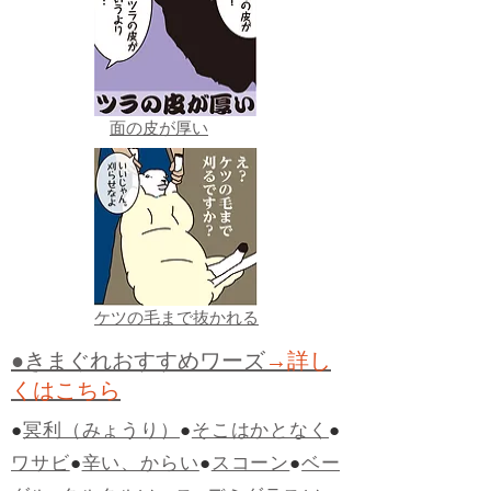
面の皮が厚い
ケツの毛まで抜かれる
●きまぐれおすすめワーズ
→詳し
くはこちら
●
冥利（みょうり）
●
そこはかとなく
●
ワサビ
●
辛い、からい
●
スコーン
●
ベー