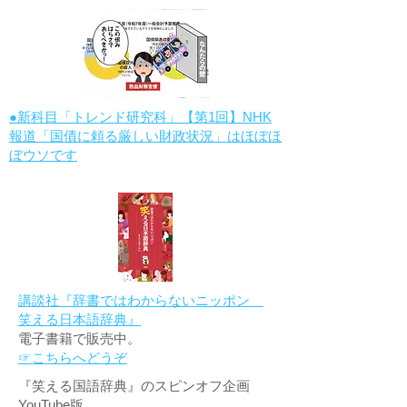
●新科目「トレンド研究科」【第1回】NHK
報道「国債に頼る厳しい財政状況」はほぼほ
ぼウソです
講談社『辞書ではわからないニッポン
笑える日本語辞典』
電子書籍で販売中。
☞こちらへどうぞ
『笑える国語辞典』のスピンオフ企画
YouTube版