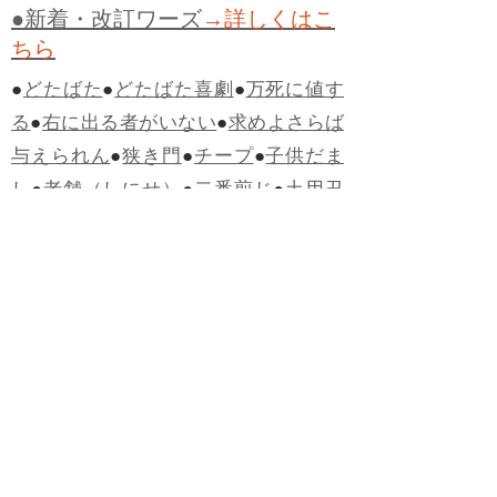
●新着・改訂ワーズ
→詳しくはこ
ちら
●
どたばた
●
どたばた喜劇
●
万死に値す
る
●
右に出る者がいない
●
求めよさらば
与えられん
●
狭き門
●
チープ
●
子供だま
し
●
老舗（しにせ）
●
二番煎じ
●
土用丑
の日
●
土用
●
自画自賛
●
手前味噌
●
ツケが
回ってくる
●
付け、ツケ
●
馬鹿に付ける
薬はない
●
チャラ男
●
チャラい
●
ちゃん
ぽん
●
ちゃらんぽらん
●
アフタヌーンテ
ィー
●
けだもの、獣
●
骨皮筋右衛門
●
下
手な鉄砲も数撃ちゃ当たる
●
死神
●
ケチ
ャップ
●
せんべい
●
おすそわけ
●
貧乏く
じ
●
貧乏暇無し
●
貧すれば鈍する
●
貧乏
神
●
七福神
●
中元
●
普通にうまい
●
通（つ