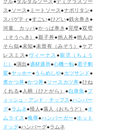
グル
●
タルタルソース
●
デミグラスソー
ス
●
ソース
●
ミートソース
●
ナポリタン
●
スパゲティ
●
すごい
●
ひどい
●
鉄火巻き
●
河童、カッパ
●
かっぱ巻き
●
完璧
●
双璧
（そうへき）
●
親子丼
●
他人丼
●
他人の
そら似
●
未知
●
未曾有（みぞう）
●
ケア
レスミス
●
ヴィーナス
●
寵児（ちょう
じ）
●
演出
●
適材適所
●
心機一転
●
君子豹
変
●
ヤッホー
●
うらめしや
●
カツサンド
●
煮かつ丼
●
かつ丼
●
ソースカツ丼
●
ひね
くれる
●
人柄（ひとがら）
●
白身魚
●
フ
ィッシュ・アンド・チップス
●
ハンバー
グ
●
ラムネ
●
怪人
●
落人（おちうど）
●
オ
ムライス
●
侮辱
●
ハンバーガー
●
ホット
ドッグ
●
ハンバーグ
●
ラムネ