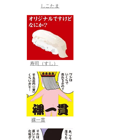
しこたま
寿司（すし）
裸一貫