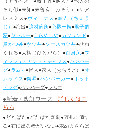
（そうへき）
●
親子丼
●
他人丼
●
他人の
そら似
●
未知
●
未曾有（みぞう）
●
ケア
レスミス
●
ヴィーナス
●
寵児（ちょう
じ）
●
演出
●
適材適所
●
心機一転
●
君子豹
変
●
ヤッホー
●
うらめしや
●
カツサンド
●
煮かつ丼
●
かつ丼
●
ソースカツ丼
●
ひね
くれる
●
人柄（ひとがら）
●
白身魚
●
フ
ィッシュ・アンド・チップス
●
ハンバー
グ
●
ラムネ
●
怪人
●
落人（おちうど）
●
オ
ムライス
●
侮辱
●
ハンバーガー
●
ホット
ドッグ
●
ハンバーグ
●
ラムネ
●新着・改訂ワーズ
→詳しくはこ
ちら
●
どたばた
●
どたばた喜劇
●
万死に値す
る
●
右に出る者がいない
●
求めよさらば