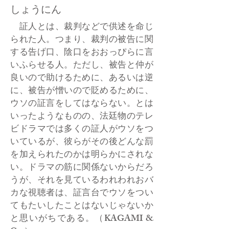
しょうにん
証人とは、裁判などで供述を命じ
られた人。つまり、裁判の被告に関
する告げ口、陰口をおおっぴらに言
いふらせる人。ただし、被告と仲が
良いので助けるために、あるいは逆
に、被告が憎いので貶めるために、
ウソの証言をしてはならない。とは
いったようなものの、法廷物のテレ
ビドラマでは多くの証人がウソをつ
いているが、彼らがその後どんな罰
を加えられたのかは明らかにされな
い。ドラマの筋に関係ないからだろ
うが、それを見ているわれわれおバ
カな視聴者は、証言台でウソをつい
てもたいしたことはないじゃないか
と思いがちである。（KAGAMI &