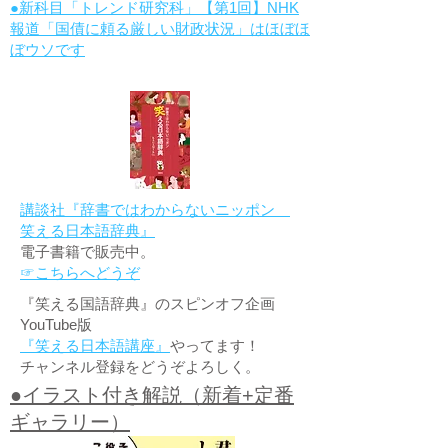
●新科目「トレンド研究科」【第1回】NHK
報道「国債に頼る厳しい財政状況」はほぼほ
ぼウソです
講談社『辞書ではわからないニッポン
笑える日本語辞典』
電子書籍で販売中。
☞こちらへどうぞ
『笑える国語辞典』のスピンオフ企画
YouTube版
『笑える日本語講座』
やってます！
チャンネル登録をどうぞよろしく。
●イラスト付き解説（新着+定番
ギャラリー）