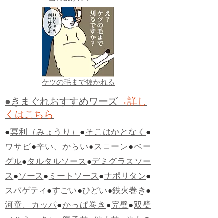
ケツの毛まで抜かれる
●きまぐれおすすめワーズ
→詳し
くはこちら
●
冥利（みょうり）
●
そこはかとなく
●
ワサビ
●
辛い、からい
●
スコーン
●
ベー
グル
●
タルタルソース
●
デミグラスソー
ス
●
ソース
●
ミートソース
●
ナポリタン
●
スパゲティ
●
すごい
●
ひどい
●
鉄火巻き
●
河童、カッパ
●
かっぱ巻き
●
完璧
●
双璧