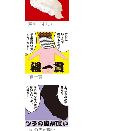
寿司（すし）
裸一貫
面の皮が厚い