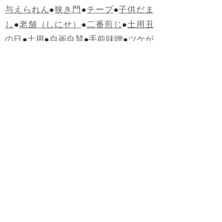
与えられん
●
狭き門
●
チープ
●
子供だま
し
●
老舗（しにせ）
●
二番煎じ
●
土用丑
の日
●
土用
●
自画自賛
●
手前味噌
●
ツケが
回ってくる
●
付け、ツケ
●
馬鹿に付ける
薬はない
●
チャラ男
●
チャラい
●
ちゃん
ぽん
●
ちゃらんぽらん
●
アフタヌーンテ
ィー
●
けだもの、獣
●
骨皮筋右衛門
●
下
手な鉄砲も数撃ちゃ当たる
●
死神
●
ケチ
ャップ
●
せんべい
●
おすそわけ
●
貧乏く
じ
●
貧乏暇無し
●
貧すれば鈍する
●
貧乏
神
●
七福神
●
中元
●
普通にうまい
●
通（つ
う）
●
ツーカー
●
ゲロする
●
パワースポ
ット
●
レクイエム
●
普通選挙
●
痛快
●
交通
渋滞
●
定番
●
見得を切る
●
半死半生
●
白昼
堂堂
●
八面六臂
●
誹謗中傷
●
非難囂々
●