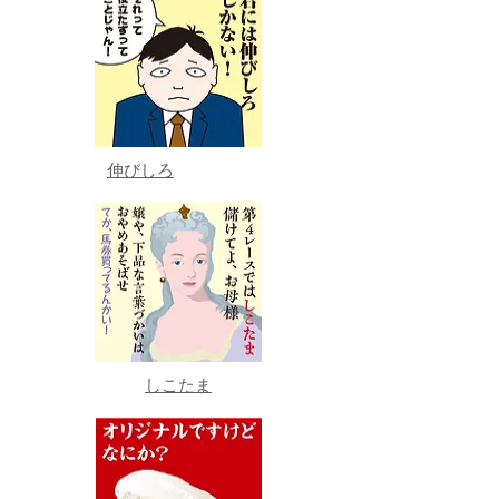
伸びしろ
しこたま