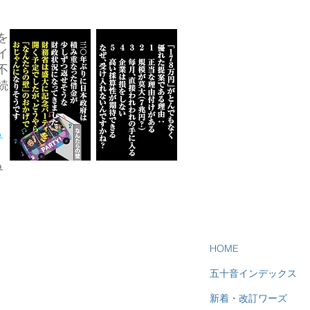
を
イ
不
続
ら
る
HOME
五十音インデックス
新着・改訂ワーズ