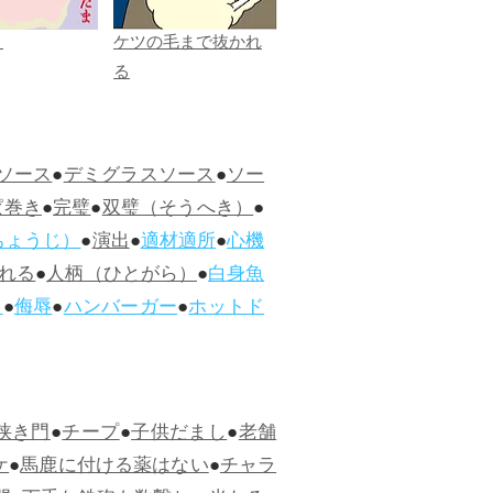
ま
ケツの毛まで抜かれ
る
ソース
●
デミグラスソース
●
ソー
ぱ巻き
●
完璧
●
双璧（そうへき）
●
ちょうじ）
●
演出
●
適材適所
●
心機
れる
●
人柄（ひとがら）
●
白身魚
ス
●
侮辱
●
ハンバーガー
●
ホットド
狭き門
●
チープ
●
子供だまし
●
老舗
ケ
●
馬鹿に付ける薬はない
●
チャラ