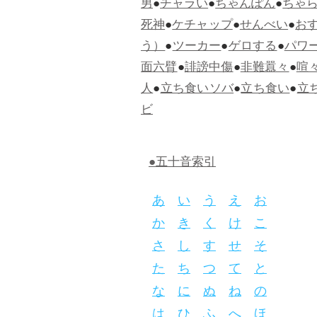
男
●
チャラい
●
ちゃんぽん
●
ちゃ
死神
●
ケチャップ
●
せんべい
●
お
う）
●
ツーカー
●
ゲロする
●
パワ
面六臂
●
誹謗中傷
●
非難囂々
●
喧
人
●
立ち食いソバ
●
立ち食い
●
立
ビ
●五十音索引
あ
い
う
え
お
か
き
く
け
こ
さ
し
す
せ
そ
た
ち
つ
て
と
な
に
ぬ
ね
の
は
ひ
ふ
へ
ほ