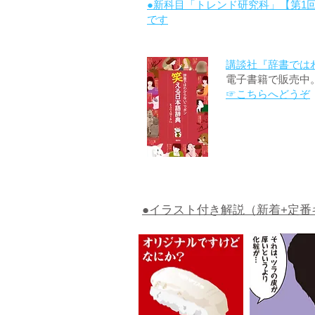
●新科目「トレンド研究科」【第1
です
講談社『辞書では
電子書籍で販売中
☞こちらへどうぞ
●イラスト付き解説（新着+定番