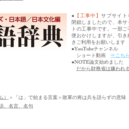
●
【工事中】
サブサイト
閉鎖しましたので、本サ
トの工事中です。一部ご
便おかけしますが、引き
きご利用をお願いします
●YouTubeチャンネル
ショート動画
☞こち
●NOTE論文始めました
だから財務省は嫌われ
ム）
＞
「は」で始まる言葉
＞敗軍の将は兵を語らずの意味
語、名言、名句