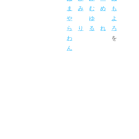
ま
み
む
め
も
や
ゆ
よ
ら
り
る
れ
ろ
わ
を
ん