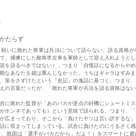
ず
かたらず
戦いに敗れた将軍は兵法について語らない、語る資格が
て、捕虜にした敵将李左車を軍師として迎え入れようとし
談を語るべきではない）」つまり「自慢話になるからやめ
能なあなたを趙は重んじなかった。うちはギャラはずみま
、策をさずけたという『史記』の逸話に基づく。つまり、
えの言葉だったが、「敗れた将軍が兵法を語る資格はない
合に敗れた監督が「あのバカが逆点の好機にシュートミス
がホンネであっても）という意味で語られる。つまり、「
が広まっており、そこから「負けたヤツは言い訳するな」
話に収まってしまっている。試合に負けたのにうるさく感
」、敗因は「選手がバカだから」だよ！）をスマートに避