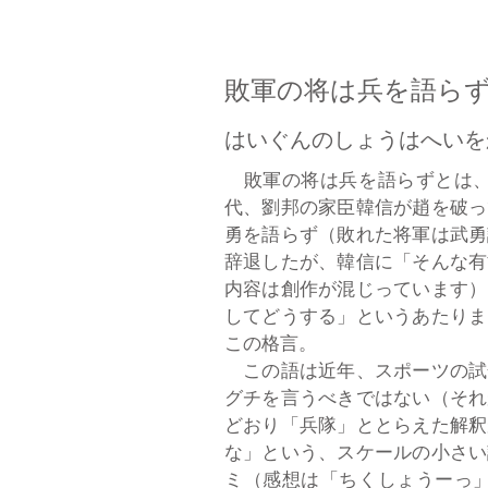
敗軍の将は兵を語ら
はいぐんのしょうはへいを
敗軍の将は兵を語らずとは、
代、劉邦の家臣韓信が趙を破っ
勇を語らず（敗れた将軍は武勇
辞退したが、韓信に「そんな有
内容は創作が混じっています）
してどうする」というあたりま
この格言。
この語は近年、スポーツの試
グチを言うべきではない（それ
どおり「兵隊」ととらえた解釈
な」という、スケールの小さい
ミ（感想は「ちくしょうーっ