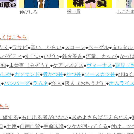
裸一貫
しこた
伸びしろ
しくはこちら
なく
●
ワサビ
●
辛い、からい
●
スコーン
●
ベーグル
●
タルタル
スパゲティ
●
すごい
●
ひどい
●
鉄火巻き
●
河童、カッパ
●
かっ
未知
●
未曾有（みぞう）
●
ケアレスミス
●
ヴィーナス
●
寵児（
めしや
●
カツサンド
●
煮かつ丼
●
かつ丼
●
ソースカツ丼
●
ひねく
ス
●
ハンバーグ
●
ラムネ
●
怪人
●
落人（おちうど）
●
オムライ
ちら
に値する
●
右に出る者がいない
●
求めよさらば与えられん
●
日
●
土用
●
自画自賛
●
手前味噌
●
ツケが回ってくる
●
付け、ツ