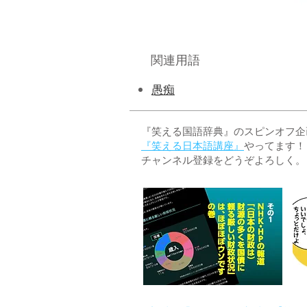
関連用語
​愚痴
『笑える国語辞典』のスピンオフ企画 
『笑える日本語講座』
やってます！
チャンネル登録をどうぞよろしく。