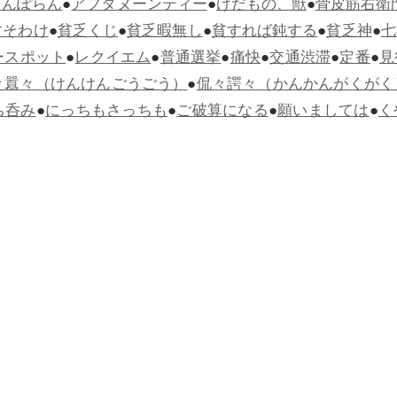
らんぽらん
●
アフタヌーンティー
●
けだもの、獣
●
骨皮筋右衛
すそわけ
●
貧乏くじ
●
貧乏暇無し
●
貧すれば鈍する
●
貧乏神
●
七
ースポット
●
レクイエム
●
普通選挙
●
痛快
●
交通渋滞
●
定番
●
見
々囂々（けんけんごうごう）
●
侃々諤々（かんかんがくがく
ち呑み
●
にっちもさっちも
●
ご破算になる
●
願いましては
●
く