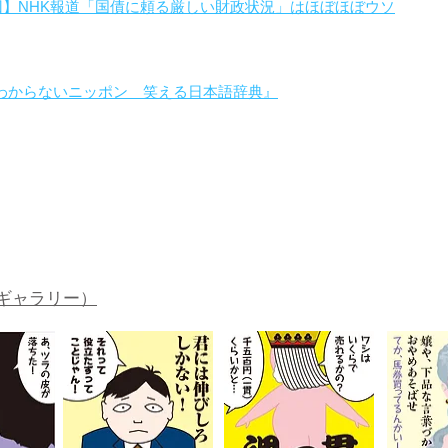
回】NHK報道「国債に頼る厳しい財政状況」はほぼほぼウソ
わからないニッポン 笑える日本語辞典』
。
ギャラリー）