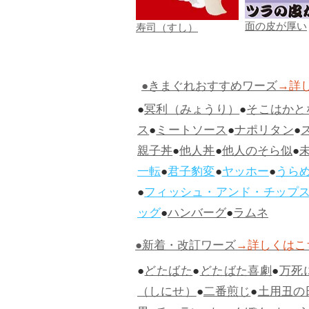
面の皮が厚い
寿司（すし）
●きまぐれおすすめワーズ
→詳
●
冥利（みょうり）
●
そこはかと
ス
●
ミートソース
●
ナポリタン
●
親子丼
●
他人丼
●
他人のそら似
●
一転
●
君子豹変
●
ヤッホー
●
うら
●
フィッシュ・アンド・チップ
ッグ
●
ハンバーグ
●
ラムネ
●新着・改訂ワーズ
→詳しくはこ
●
どたばた
●
どたばた喜劇
●
万死
（しにせ）
●
二番煎じ
●
土用丑の