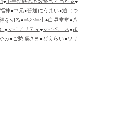
門
●
下手な鉄砲も数撃ちゃ当たる
●
福神
●
中元
●
普通にうまい
●
通（つ
得を切る
●
半死半生
●
白昼堂堂
●
八
）
●
マイノリティ
●
マイペース
●
超
やみ
●
ご愁傷さま
●
どえらい
●
ワサ