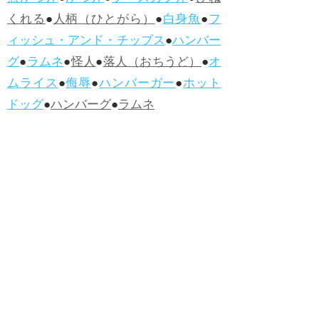
くれる
●
人柄（ひとがら）
●
白身魚
●
フ
ィッシュ・アンド・チップス
●
ハンバー
グ
●
ラムネ
●
怪人
●
落人（おちうど）
●
オ
ムライス
●
侮辱
●
ハンバーガー
●
ホット
ドッグ
●
ハンバーグ
●
ラムネ
●新着・改訂ワーズ
→詳しくはこ
ちら
●
どたばた
●
どたばた喜劇
●
万死に値す
る
●
右に出る者がいない
●
求めよさらば
与えられん
●
狭き門
●
チープ
●
子供だま
し
●
老舗（しにせ）
●
二番煎じ
●
土用丑
の日
●
土用
●
自画自賛
●
手前味噌
●
ツケが
回ってくる
●
付け、ツケ
●
馬鹿に付ける
薬はない
●
チャラ男
●
チャラい
●
ちゃん