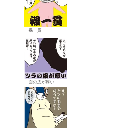
裸一貫
面の皮が厚い