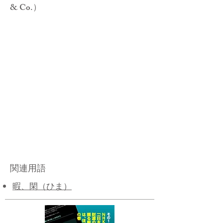
& Co.）
関連用語
暇、閑（ひま）