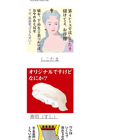
しこたま
寿司（すし）