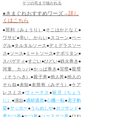
ケツの毛まで抜かれる
●きまぐれおすすめワーズ
→詳し
くはこちら
●
冥利（みょうり）
●
そこはかとなく
●
ワサビ
●
辛い、からい
●
スコーン
●
ベー
グル
●
タルタルソース
●
デミグラスソー
ス
●
ソース
●
ミートソース
●
ナポリタン
●
スパゲティ
●
すごい
●
ひどい
●
鉄火巻き
●
河童、カッパ
●
かっぱ巻き
●
完璧
●
双璧
（そうへき）
●
親子丼
●
他人丼
●
他人の
そら似
●
未知
●
未曾有（みぞう）
●
ケア
レスミス
●
ヴィーナス
●
寵児（ちょう
じ）
●
演出
●
適材適所
●
心機一転
●
君子豹
変
●
ヤッホー
●
うらめしや
●
カツサンド
●
煮かつ丼
●
かつ丼
●
ソースカツ丼
●
ひね