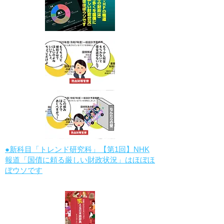
●新科目「トレンド研究科」【第1回】NHK
報道「国債に頼る厳しい財政状況」はほぼほ
ぼウソです