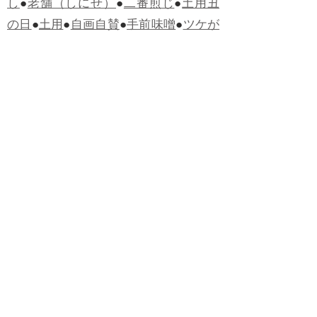
し
●
老舗（しにせ）
●
二番煎じ
●
土用丑
の日
●
土用
●
自画自賛
●
手前味噌
●
ツケが
回ってくる
●
付け、ツケ
●
馬鹿に付ける
薬はない
●
チャラ男
●
チャラい
●
ちゃん
ぽん
●
ちゃらんぽらん
●
アフタヌーンテ
ィー
●
けだもの、獣
●
骨皮筋右衛門
●
下
手な鉄砲も数撃ちゃ当たる
●
死神
●
ケチ
ャップ
●
せんべい
●
おすそわけ
●
貧乏く
じ
●
貧乏暇無し
●
貧すれば鈍する
●
貧乏
神
●
七福神
●
中元
●
普通にうまい
●
通（つ
う）
●
ツーカー
●
ゲロする
●
パワースポ
ット
●
レクイエム
●
普通選挙
●
痛快
●
交通
渋滞
●
定番
●
見得を切る
●
半死半生
●
白昼
堂堂
●
八面六臂
●
誹謗中傷
●
非難囂々
●
喧々囂々（けんけんごうごう）
●
侃々