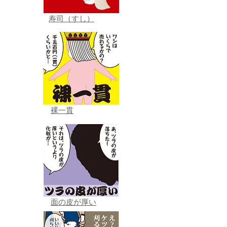
寿司（すし）
裸一貫
面の皮が厚い