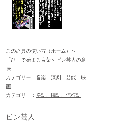
この辞典の使い方（ホーム）
＞
「ひ」で始まる言葉
＞ピン芸人の意
味
カテゴリー：
音楽、演劇、芸能、映
画
カテゴリー：
俗語、隠語、流行語
ピン芸人