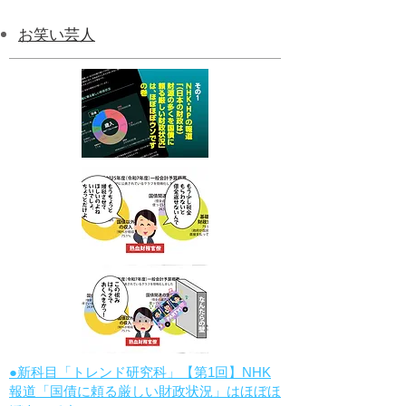
お笑い芸人
●新科目「トレンド研究科」【第1回】NHK
報道「国債に頼る厳しい財政状況」はほぼほ