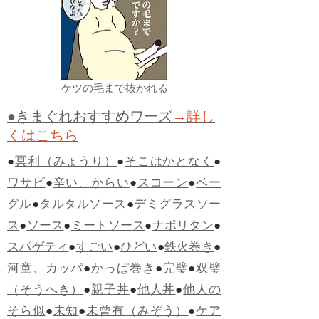
ケツの毛まで抜かれる
●きまぐれおすすめワーズ
→詳し
くはこちら
●
冥利（みょうり）
●
そこはかとなく
●
ワサビ
●
辛い、からい
●
スコーン
●
ベー
グル
●
タルタルソース
●
デミグラスソー
ス
●
ソース
●
ミートソース
●
ナポリタン
●
スパゲティ
●
すごい
●
ひどい
●
鉄火巻き
●
河童、カッパ
●
かっぱ巻き
●
完璧
●
双璧
（そうへき）
●
親子丼
●
他人丼
●
他人の
そら似
●
未知
●
未曾有（みぞう）
●
ケア