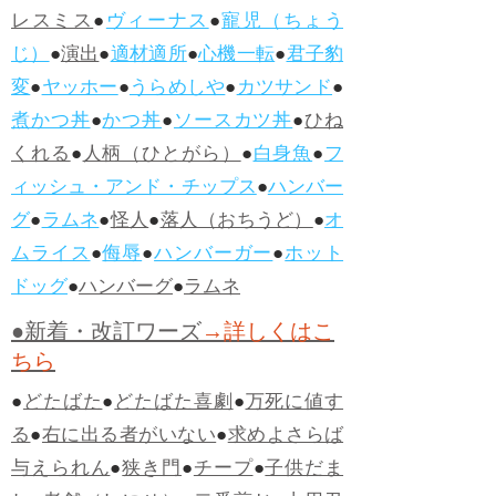
レスミス
●
ヴィーナス
●
寵児（ちょう
じ）
●
演出
●
適材適所
●
心機一転
●
君子豹
変
●
ヤッホー
●
うらめしや
●
カツサンド
●
煮かつ丼
●
かつ丼
●
ソースカツ丼
●
ひね
くれる
●
人柄（ひとがら）
●
白身魚
●
フ
ィッシュ・アンド・チップス
●
ハンバー
グ
●
ラムネ
●
怪人
●
落人（おちうど）
●
オ
ムライス
●
侮辱
●
ハンバーガー
●
ホット
ドッグ
●
ハンバーグ
●
ラムネ
●新着・改訂ワーズ
→詳しくはこ
ちら
●
どたばた
●
どたばた喜劇
●
万死に値す
る
●
右に出る者がいない
●
求めよさらば
与えられん
●
狭き門
●
チープ
●
子供だま