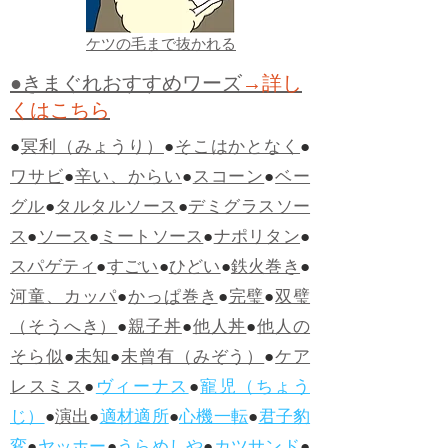
ケツの毛まで抜かれる
●きまぐれおすすめワーズ
→詳し
くはこちら
●
冥利（みょうり）
●
そこはかとなく
●
ワサビ
●
辛い、からい
●
スコーン
●
ベー
グル
●
タルタルソース
●
デミグラスソー
ス
●
ソース
●
ミートソース
●
ナポリタン
●
スパゲティ
●
すごい
●
ひどい
●
鉄火巻き
●
河童、カッパ
●
かっぱ巻き
●
完璧
●
双璧
（そうへき）
●
親子丼
●
他人丼
●
他人の
そら似
●
未知
●
未曾有（みぞう）
●
ケア
レスミス
●
ヴィーナス
●
寵児（ちょう
じ）
●
演出
●
適材適所
●
心機一転
●
君子豹