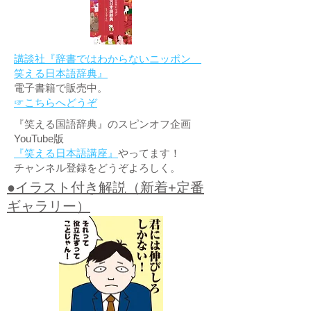
講談社『辞書ではわからないニッポン
笑える日本語辞典』
電子書籍で販売中。
☞こちらへどうぞ
『笑える国語辞典』のスピンオフ企画
YouTube版
『笑える日本語講座』
やってます！
チャンネル登録をどうぞよろしく。
●イラスト付き解説（新着+定番
ギャラリー）