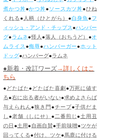
変
●
ヤッホー
●
うらめしや
●
カツサンド
●
煮かつ丼
●
かつ丼
●
ソースカツ丼
●
ひね
くれる
●
人柄（ひとがら）
●
白身魚
●
フ
ィッシュ・アンド・チップス
●
ハンバー
グ
●
ラムネ
●
怪人
●
落人（おちうど）
●
オ
ムライス
●
侮辱
●
ハンバーガー
●
ホット
ドッグ
●
ハンバーグ
●
ラムネ
●新着・改訂ワーズ
→詳しくはこ
ちら
●
どたばた
●
どたばた喜劇
●
万死に値す
る
●
右に出る者がいない
●
求めよさらば
与えられん
●
狭き門
●
チープ
●
子供だま
し
●
老舗（しにせ）
●
二番煎じ
●
土用丑
の日
●
土用
●
自画自賛
●
手前味噌
●
ツケが
回ってくる
●
付け、ツケ
●
馬鹿に付ける