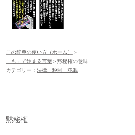
この辞典の使い方（ホーム）
＞
「も」で始まる言葉
＞黙秘権の意味
カテゴリー：
法律、税制、犯罪
黙秘権