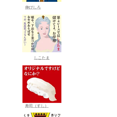
伸びしろ
しこたま
寿司（すし）