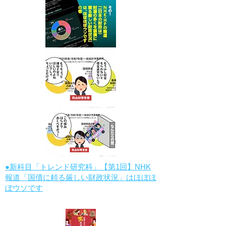
●新科目「トレンド研究科」【第1回】NHK
報道「国債に頼る厳しい財政状況」はほぼほ
ぼウソです