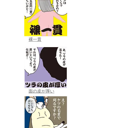
裸一貫
面の皮が厚い