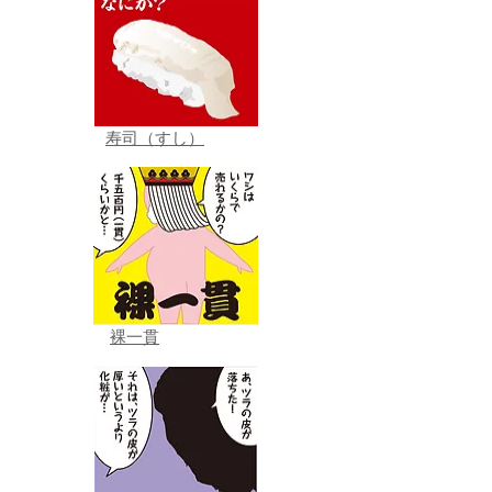
寿司（すし）
裸一貫