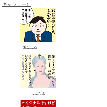
ギャラリー）
伸びしろ
しこたま