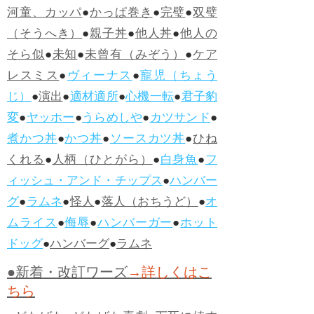
河童、カッパ
●
かっぱ巻き
●
完璧
●
双璧
（そうへき）
●
親子丼
●
他人丼
●
他人の
そら似
●
未知
●
未曾有（みぞう）
●
ケア
レスミス
●
ヴィーナス
●
寵児（ちょう
じ）
●
演出
●
適材適所
●
心機一転
●
君子豹
変
●
ヤッホー
●
うらめしや
●
カツサンド
●
煮かつ丼
●
かつ丼
●
ソースカツ丼
●
ひね
くれる
●
人柄（ひとがら）
●
白身魚
●
フ
ィッシュ・アンド・チップス
●
ハンバー
グ
●
ラムネ
●
怪人
●
落人（おちうど）
●
オ
ムライス
●
侮辱
●
ハンバーガー
●
ホット
ドッグ
●
ハンバーグ
●
ラムネ
●新着・改訂ワーズ
→詳しくはこ
ちら