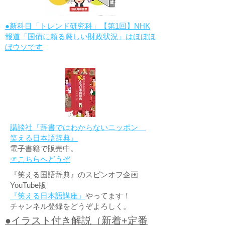
●新科目「トレンド研究科」【第1回】NHK
報道「国債に頼る厳しい財政状況」はほぼほ
ぼウソです
講談社『辞書ではわからないニッポン
笑える日本語辞典』
電子書籍で販売中。
☞こちらへどうぞ
『笑える国語辞典』のスピンオフ企画
YouTube版
『笑える日本語講座』
やってます！
チャンネル登録をどうぞよろしく。
●イラスト付き解説（新着+定番