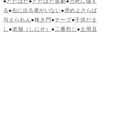
●
どたばた
●
どたばた喜劇
●
万死に値す
る
●
右に出る者がいない
●
求めよさらば
与えられん
●
狭き門
●
チープ
●
子供だま
し
●
老舗（しにせ）
●
二番煎じ
●
土用丑
の日
●
土用
●
自画自賛
●
手前味噌
●
ツケが
回ってくる
●
付け、ツケ
●
馬鹿に付ける
薬はない
●
チャラ男
●
チャラい
●
ちゃん
ぽん
●
ちゃらんぽらん
●
アフタヌーンテ
ィー
●
けだもの、獣
●
骨皮筋右衛門
●
下
手な鉄砲も数撃ちゃ当たる
●
死神
●
ケチ
ャップ
●
せんべい
●
おすそわけ
●
貧乏く
じ
●
貧乏暇無し
●
貧すれば鈍する
●
貧乏
神
●
七福神
●
中元
●
普通にうまい
●
通（つ
う）
●
ツーカー
●
ゲロする
●
パワースポ
ット
●
レクイエム
●
普通選挙
●
痛快
●
交通