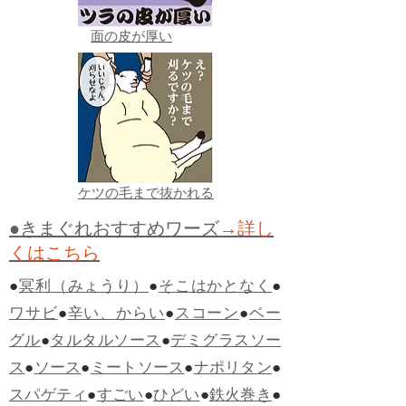
面の皮が厚い
ケツの毛まで抜かれる
●きまぐれおすすめワーズ
→詳し
くはこちら
●
冥利（みょうり）
●
そこはかとなく
●
ワサビ
●
辛い、からい
●
スコーン
●
ベー
グル
●
タルタルソース
●
デミグラスソー
ス
●
ソース
●
ミートソース
●
ナポリタン
●
スパゲティ
●
すごい
●
ひどい
●
鉄火巻き
●