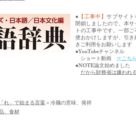
●
【工事中】
サブサイト
閉鎖しましたので、本サ
トの工事中です。一部ご
便おかけしますが、引き
きご利用をお願いします
●YouTubeチャンネル
ショート動画
☞こち
●NOTE論文始めました
だから財務省は嫌われ
「れ」で始まる言葉
＞冷麺の意味、発祥
品、食材