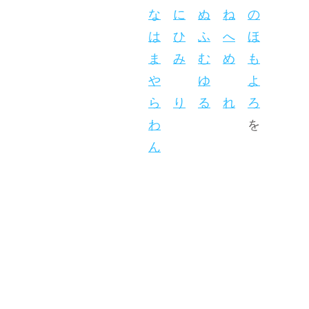
な
に
ぬ
ね
の
は
ひ
ふ
へ
ほ
ま
み
む
め
も
や
ゆ
よ
ら
り
る
れ
ろ
わ
を
ん