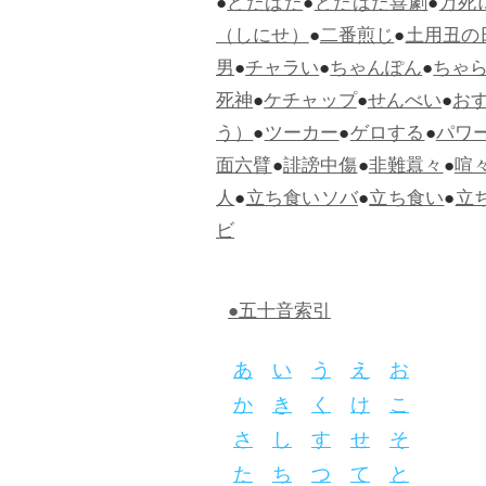
●
どたばた
●
どたばた喜劇
●
万死
（しにせ）
●
二番煎じ
●
土用丑の
男
●
チャラい
●
ちゃんぽん
●
ちゃ
死神
●
ケチャップ
●
せんべい
●
お
う）
●
ツーカー
●
ゲロする
●
パワ
面六臂
●
誹謗中傷
●
非難囂々
●
喧
人
●
立ち食いソバ
●
立ち食い
●
立
ビ
●五十音索引
あ
い
う
え
お
か
き
く
け
こ
さ
し
す
せ
そ
た
ち
つ
て
と