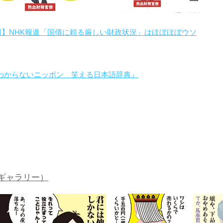
回】NHK報道「国債に頼る厳しい財政状況」はほぼほぼウソ
わからないニッポン 笑える日本語辞典』
。
ギャラリー）