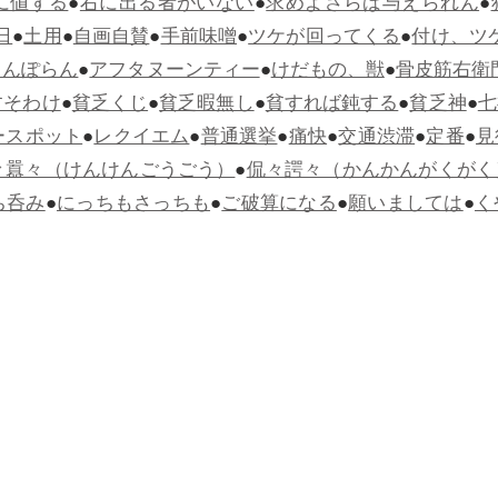
に値する
●
右に出る者がいない
●
求めよさらば与えられん
●
日
●
土用
●
自画自賛
●
手前味噌
●
ツケが回ってくる
●
付け、ツ
らんぽらん
●
アフタヌーンティー
●
けだもの、獣
●
骨皮筋右衛
すそわけ
●
貧乏くじ
●
貧乏暇無し
●
貧すれば鈍する
●
貧乏神
●
七
ースポット
●
レクイエム
●
普通選挙
●
痛快
●
交通渋滞
●
定番
●
見
々囂々（けんけんごうごう）
●
侃々諤々（かんかんがくがく
ち呑み
●
にっちもさっちも
●
ご破算になる
●
願いましては
●
く