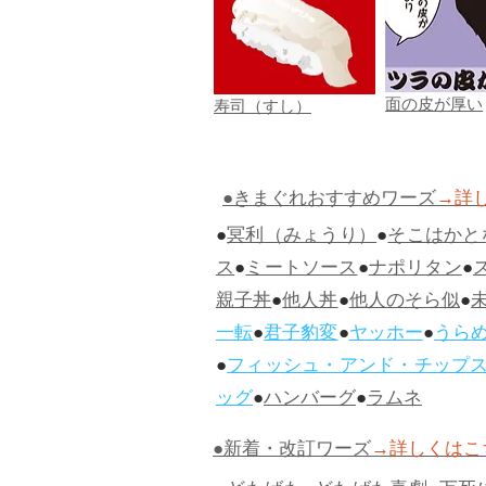
面の皮が厚い
寿司（すし）
●きまぐれおすすめワーズ
→詳
●
冥利（みょうり）
●
そこはかと
ス
●
ミートソース
●
ナポリタン
●
親子丼
●
他人丼
●
他人のそら似
●
一転
●
君子豹変
●
ヤッホー
●
うら
●
フィッシュ・アンド・チップ
ッグ
●
ハンバーグ
●
ラムネ
●新着・改訂ワーズ
→詳しくはこ