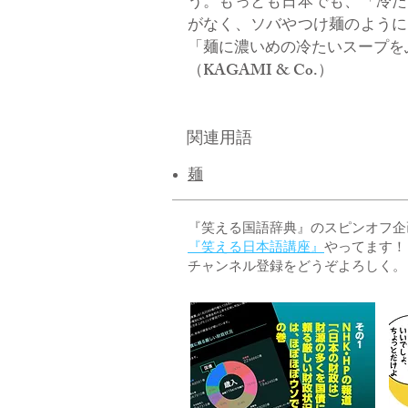
う。もっとも日本でも、「冷た
がなく、ソバやつけ麺のように
「麺に濃いめの冷たいスープを
（KAGAMI & Co.）
関連用語
麺
『笑える国語辞典』のスピンオフ企画 
『笑える日本語講座』
やってます！
チャンネル登録をどうぞよろしく。