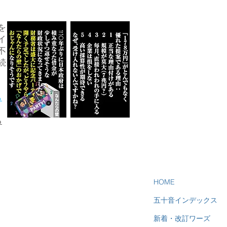
を
イ
不
続
ら
る
HOME
五十音インデックス
新着・改訂ワーズ