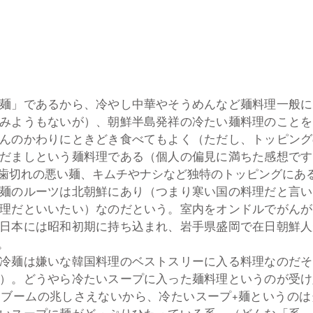
麺」であるから、冷やし中華やそうめんなど麺料理一般に
みようもないが）、朝鮮半島発祥の冷たい麺料理のことを
んのかわりにときどき食べてもよく（ただし、トッピング
だましという麺料理である（個人の偏見に満ちた感想です
歯切れの悪い麺、キムチやナシなど独特のトッピングにあ
麺のルーツは北朝鮮にあり（つまり寒い国の料理だと言い
理だといいたい）なのだという。室内をオンドルでがんが
日本には昭和初期に持ち込まれ、岩手県盛岡で在日朝鮮人
。
冷麺は嫌いな韓国料理のベストスリーに入る料理なのだそ
）。どうやら冷たいスープに入った麺料理というのが受け
ブームの兆しさえないから、冷たいスープ+麺というのは