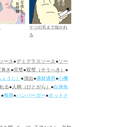
ま
ケツの毛まで抜かれ
る
ソース
●
デミグラスソース
●
ソー
ぱ巻き
●
完璧
●
双璧（そうへき）
●
ちょうじ）
●
演出
●
適材適所
●
心機
れる
●
人柄（ひとがら）
●
白身魚
ス
●
侮辱
●
ハンバーガー
●
ホットド