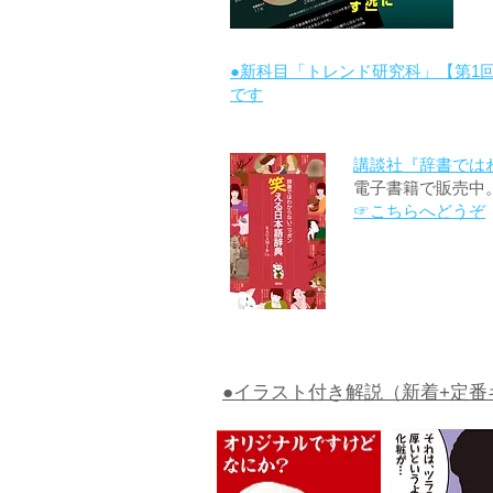
●新科目「トレンド研究科」【第1
です
講談社『辞書では
電子書籍で販売中
☞こちらへどうぞ
●イラスト付き解説（新着+定番