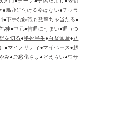
狭き門
●
チープ
●
子供だまし
●
老舗
ケ
●
馬鹿に付ける薬はない
●
チャラ
門
●
下手な鉄砲も数撃ちゃ当たる
●
福神
●
中元
●
普通にうまい
●
通（つ
得を切る
●
半死半生
●
白昼堂堂
●
八
）
●
マイノリティ
●
マイペース
●
超
やみ
●
ご愁傷さま
●
どえらい
●
ワサ