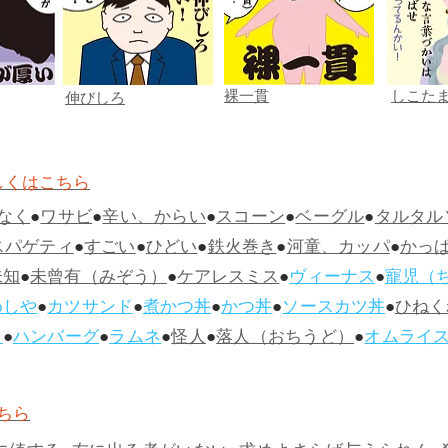
裸一貫
しこた
伸びしろ
しくはこちら
なく
●
ワサビ
●
辛い、からい
●
スコーン
●
ベーグル
●
タルタル
スパゲティ
●
すごい
●
ひどい
●
鉄火巻き
●
河童、カッパ
●
かっ
未知
●
未曾有（みぞう）
●
ケアレスミス
●
ヴィーナス
●
寵児（
めしや
●
カツサンド
●
煮かつ丼
●
かつ丼
●
ソースカツ丼
●
ひねく
ス
●
ハンバーグ
●
ラムネ
●
怪人
●
落人（おちうど）
●
オムライ
ちら