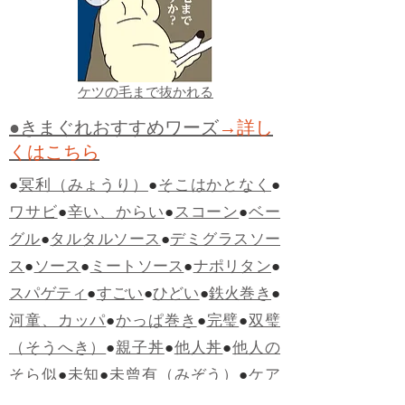
ケツの毛まで抜かれる
●きまぐれおすすめワーズ
→詳し
くはこちら
●
冥利（みょうり）
●
そこはかとなく
●
ワサビ
●
辛い、からい
●
スコーン
●
ベー
グル
●
タルタルソース
●
デミグラスソー
ス
●
ソース
●
ミートソース
●
ナポリタン
●
スパゲティ
●
すごい
●
ひどい
●
鉄火巻き
●
河童、カッパ
●
かっぱ巻き
●
完璧
●
双璧
（そうへき）
●
親子丼
●
他人丼
●
他人の
そら似
●
未知
●
未曾有（みぞう）
●
ケア
レスミス
●
ヴィーナス
●
寵児（ちょう