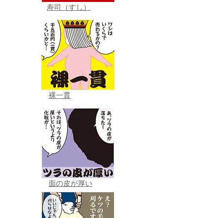
寿司（すし）
裸一貫
面の皮が厚い