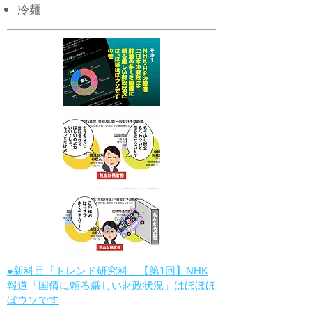
冷麺
●新科目「トレンド研究科」【第1回】NHK
報道「国債に頼る厳しい財政状況」はほぼほ
ぼウソです