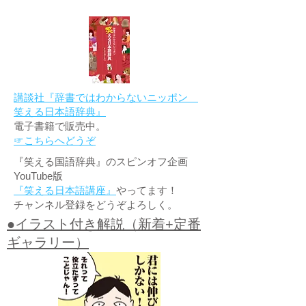
講談社『辞書ではわからないニッポン
笑える日本語辞典』
電子書籍で販売中。
☞こちらへどうぞ
『笑える国語辞典』のスピンオフ企画
YouTube版
『笑える日本語講座』
やってます！
チャンネル登録をどうぞよろしく。
●イラスト付き解説（新着+定番
ギャラリー）