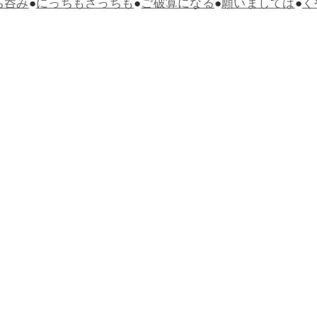
ち呑み
●
にっちもさっちも
●
ご破算になる
●
願いましては
●
く