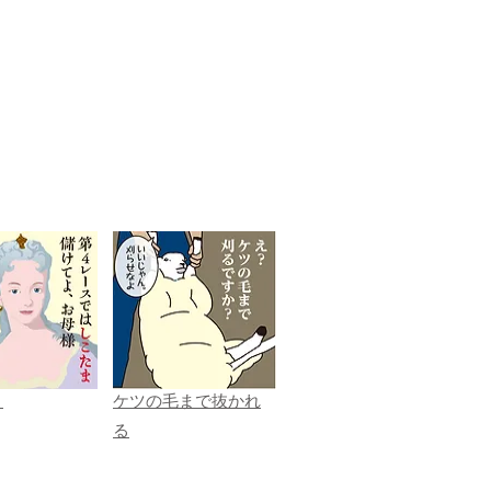
ま
ケツの毛まで抜かれ
る