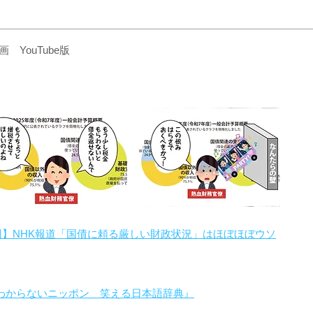
YouTube版
回】NHK報道「国債に頼る厳しい財政状況」はほぼほぼウソ
わからないニッポン 笑える日本語辞典』
。