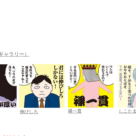
ギャラリー）
裸一貫
しこた
伸びしろ