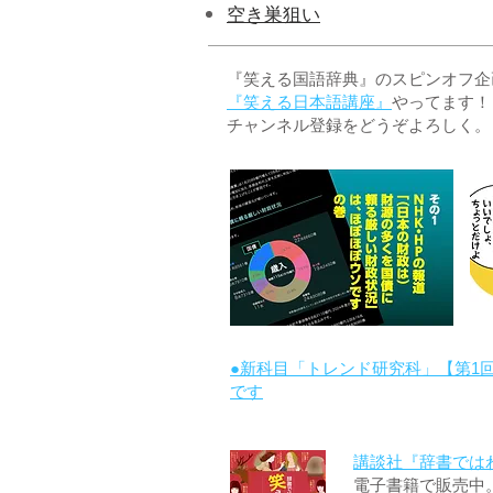
空き巣狙い
『笑える国語辞典』のスピンオフ企画 
『笑える日本語講座』
やってます！
チャンネル登録をどうぞよろしく。
●新科目「トレンド研究科」【第1
です
講談社『辞書では
電子書籍で販売中