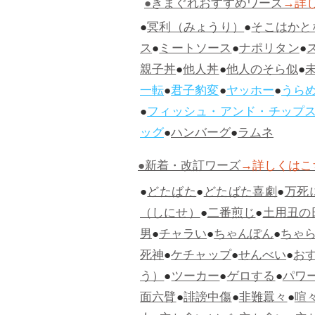
●きまぐれおすすめワーズ
→詳
●
冥利（みょうり）
●
そこはかと
ス
●
ミートソース
●
ナポリタン
●
親子丼
●
他人丼
●
他人のそら似
●
一転
●
君子豹変
●
ヤッホー
●
うら
●
フィッシュ・アンド・チップ
ッグ
●
ハンバーグ
●
ラムネ
●新着・改訂ワーズ
→詳しくはこ
●
どたばた
●
どたばた喜劇
●
万死
（しにせ）
●
二番煎じ
●
土用丑の
男
●
チャラい
●
ちゃんぽん
●
ちゃ
死神
●
ケチャップ
●
せんべい
●
お
う）
●
ツーカー
●
ゲロする
●
パワ
面六臂
●
誹謗中傷
●
非難囂々
●
喧