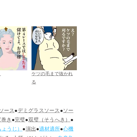
ま
ケツの毛まで抜かれ
る
ソース
●
デミグラスソース
●
ソー
ぱ巻き
●
完璧
●
双璧（そうへき）
●
ちょうじ）
●
演出
●
適材適所
●
心機