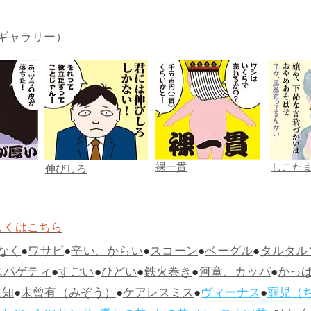
ギャラリー）
裸一貫
しこた
伸びしろ
しくはこちら
なく
●
ワサビ
●
辛い、からい
●
スコーン
●
ベーグル
●
タルタル
スパゲティ
●
すごい
●
ひどい
●
鉄火巻き
●
河童、カッパ
●
かっ
未知
●
未曾有（みぞう）
●
ケアレスミス
●
ヴィーナス
●
寵児（