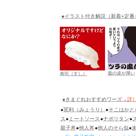
●イラスト付き解説（新着+定番
面の皮が厚い
寿司（すし）
●きまぐれおすすめワーズ
→詳
●
冥利（みょうり）
●
そこはかと
ス
●
ミートソース
●
ナポリタン
●
親子丼
●
他人丼
●
他人のそら似
●