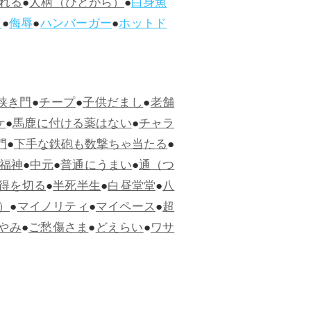
れる
●
人柄（ひとがら）
●
白身魚
ス
●
侮辱
●
ハンバーガー
●
ホットド
狭き門
●
チープ
●
子供だまし
●
老舗
ケ
●
馬鹿に付ける薬はない
●
チャラ
門
●
下手な鉄砲も数撃ちゃ当たる
●
福神
●
中元
●
普通にうまい
●
通（つ
得を切る
●
半死半生
●
白昼堂堂
●
八
）
●
マイノリティ
●
マイペース
●
超
やみ
●
ご愁傷さま
●
どえらい
●
ワサ