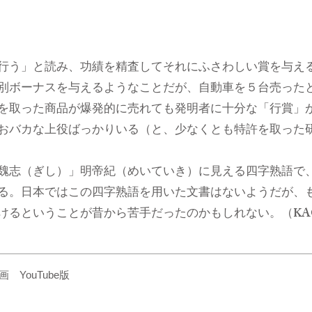
行う」と読み、功績を精査してそれにふさわしい賞を与え
別ボーナスを与えるようなことだが、自動車を５台売った
を取った商品が爆発的に売れても発明者に十分な「行賞」
おバカな上役ばっかりいる（と、少なくとも特許を取った
魏志（ぎし）」明帝紀（めいていき）に見える四字熟語で
る。日本ではこの四字熟語を用いた文書はないようだが、
るということが昔から苦手だったのかもしれない。（KAGAM
YouTube版