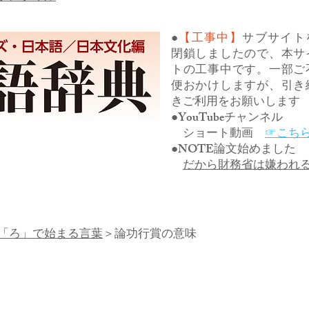
●
【工事中】
サブサイト
閉鎖しましたので、本サ
トの工事中です。一部ご
便おかけしますが、引き
きご利用をお願いします
●YouTubeチャンネル
ショート動画
☞こち
●NOTE論文始めました
だから財務省は嫌われ
「ろ」で始まる言葉
＞論功行賞の意味