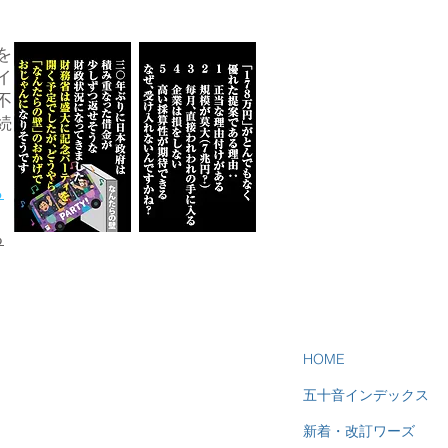
を
イ
不
続
ら
る
HOME
五十音インデックス
新着・改訂ワーズ