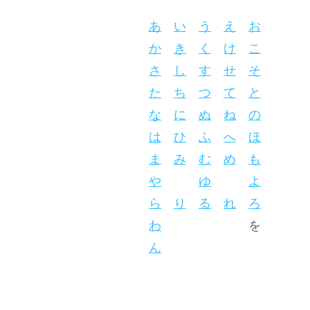
あ
い
う
え
お
か
き
く
け
こ
さ
し
す
せ
そ
た
ち
つ
て
と
な
に
ぬ
ね
の
は
ひ
ふ
へ
ほ
ま
み
む
め
も
や
ゆ
よ
ら
り
る
れ
ろ
わ
を
ん