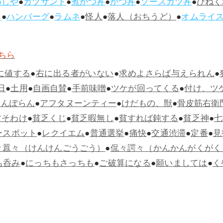
めしや
●
カツサンド
●
煮かつ丼
●
かつ丼
●
ソースカツ丼
●
ひねく
ス
●
ハンバーグ
●
ラムネ
●
怪人
●
落人（おちうど）
●
オムライ
ちら
に値する
●
右に出る者がいない
●
求めよさらば与えられん
●
日
●
土用
●
自画自賛
●
手前味噌
●
ツケが回ってくる
●
付け、ツ
らんぽらん
●
アフタヌーンティー
●
けだもの、獣
●
骨皮筋右衛
すそわけ
●
貧乏くじ
●
貧乏暇無し
●
貧すれば鈍する
●
貧乏神
●
七
ースポット
●
レクイエム
●
普通選挙
●
痛快
●
交通渋滞
●
定番
●
見
々囂々（けんけんごうごう）
●
侃々諤々（かんかんがくがく
ち呑み
●
にっちもさっちも
●
ご破算になる
●
願いましては
●
く