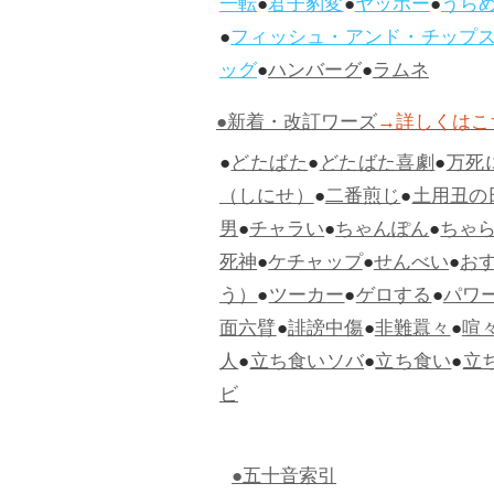
一転
●
君子豹変
●
ヤッホー
●
うら
●
フィッシュ・アンド・チップ
ッグ
●
ハンバーグ
●
ラムネ
●新着・改訂ワーズ
→詳しくはこ
●
どたばた
●
どたばた喜劇
●
万死
（しにせ）
●
二番煎じ
●
土用丑の
男
●
チャラい
●
ちゃんぽん
●
ちゃ
死神
●
ケチャップ
●
せんべい
●
お
う）
●
ツーカー
●
ゲロする
●
パワ
面六臂
●
誹謗中傷
●
非難囂々
●
喧
人
●
立ち食いソバ
●
立ち食い
●
立
ビ
●五十音索引