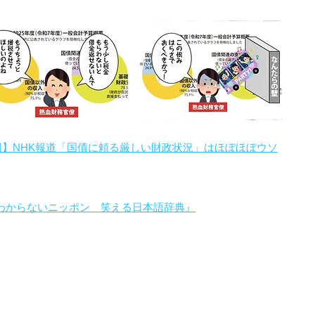
回】NHK報道「国債に頼る厳しい財政状況」はほぼほぼウソ
わからないニッポン 笑える日本語辞典』
。