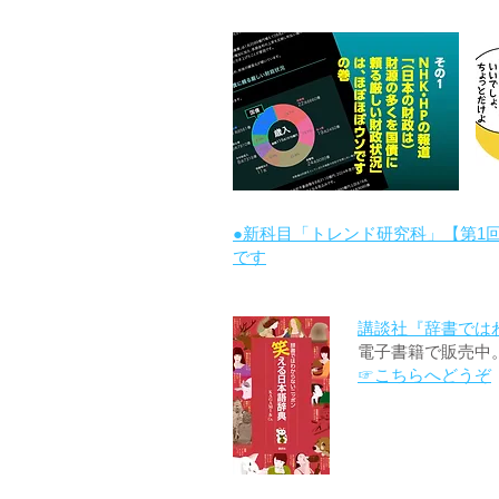
●新科目「トレンド研究科」【第1
です
講談社『辞書では
電子書籍で販売中
☞こちらへどうぞ