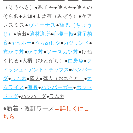
（そうへき）
●
親子丼
●
他人丼
●
他人の
そら似
●
未知
●
未曾有（みぞう）
●
ケア
レスミス
●
ヴィーナス
●
寵児（ちょう
じ）
●
演出
●
適材適所
●
心機一転
●
君子豹
変
●
ヤッホー
●
うらめしや
●
カツサンド
●
煮かつ丼
●
かつ丼
●
ソースカツ丼
●
ひね
くれる
●
人柄（ひとがら）
●
白身魚
●
フ
ィッシュ・アンド・チップス
●
ハンバー
グ
●
ラムネ
●
怪人
●
落人（おちうど）
●
オ
ムライス
●
侮辱
●
ハンバーガー
●
ホット
ドッグ
●
ハンバーグ
●
ラムネ
●新着・改訂ワーズ
→詳しくはこ
ちら
●
どたばた
●
どたばた喜劇
●
万死に値す