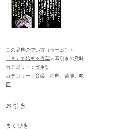
この辞典の使い方（ホーム）
＞
「ま」で始まる言葉
＞幕引きの意味
カテゴリー：
慣用語
カテゴリー：
音楽、演劇、芸能、映
画
幕引き
まくひき