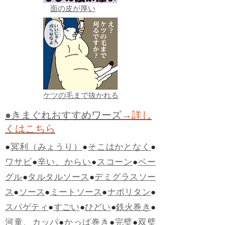
面の皮が厚い
ケツの毛まで抜かれる
●きまぐれおすすめワーズ
→詳し
くはこちら
●
冥利（みょうり）
●
そこはかとなく
●
ワサビ
●
辛い、からい
●
スコーン
●
ベー
グル
●
タルタルソース
●
デミグラスソー
ス
●
ソース
●
ミートソース
●
ナポリタン
●
スパゲティ
●
すごい
●
ひどい
●
鉄火巻き
●
河童、カッパ
●
かっぱ巻き
●
完璧
●
双璧