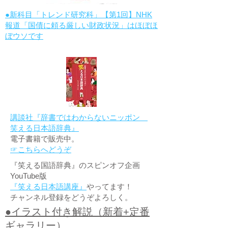
●新科目「トレンド研究科」【第1回】NHK
報道「国債に頼る厳しい財政状況」はほぼほ
ぼウソです
講談社『辞書ではわからないニッポン
笑える日本語辞典』
電子書籍で販売中。
☞こちらへどうぞ
『笑える国語辞典』のスピンオフ企画
YouTube版
『笑える日本語講座』
やってます！
チャンネル登録をどうぞよろしく。
●イラスト付き解説（新着+定番
ギャラリー）