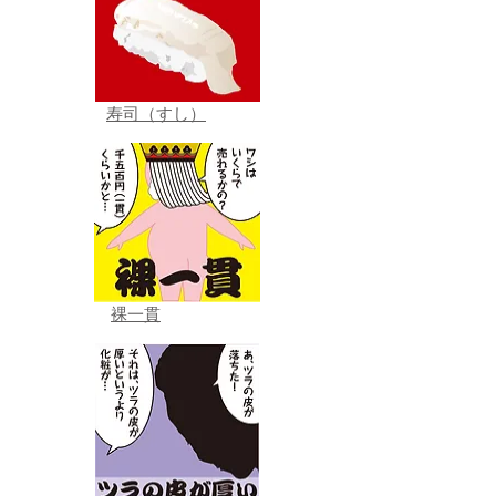
寿司（すし）
裸一貫