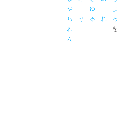
や
ゆ
よ
ら
り
る
れ
ろ
わ
を
ん