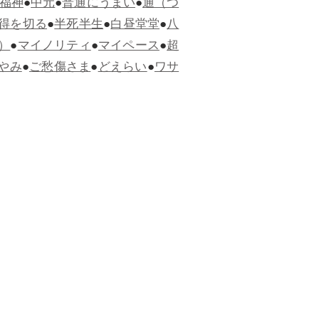
福神
●
中元
●
普通にうまい
●
通（つ
得を切る
●
半死半生
●
白昼堂堂
●
八
）
●
マイノリティ
●
マイペース
●
超
やみ
●
ご愁傷さま
●
どえらい
●
ワサ