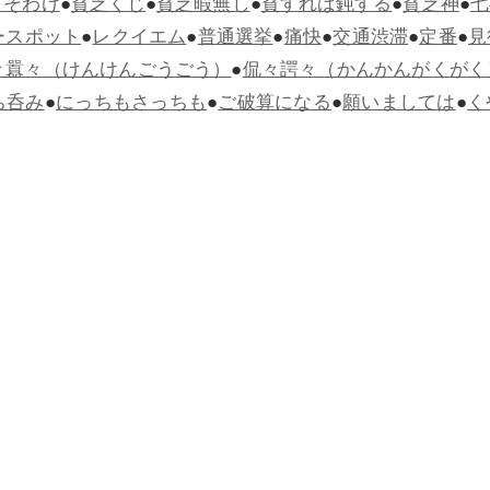
すそわけ
●
貧乏くじ
●
貧乏暇無し
●
貧すれば鈍する
●
貧乏神
●
七
ースポット
●
レクイエム
●
普通選挙
●
痛快
●
交通渋滞
●
定番
●
見
々囂々（けんけんごうごう）
●
侃々諤々（かんかんがくがく
ち呑み
●
にっちもさっちも
●
ご破算になる
●
願いましては
●
く