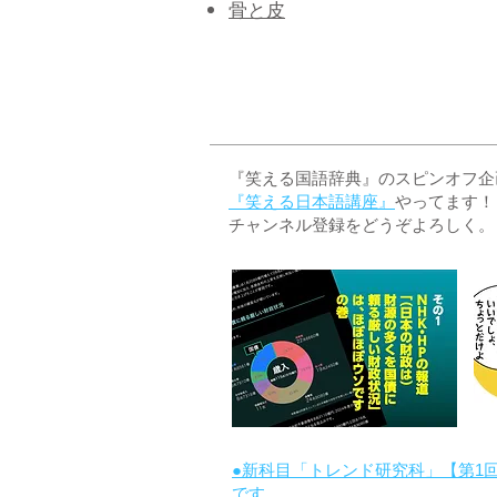
骨と皮
『笑える国語辞典』のスピンオフ企画 
『笑える日本語講座』
やってます！
チャンネル登録をどうぞよろしく。
●新科目「トレンド研究科」【第1
です