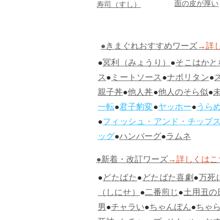
面の皮が厚い
寿司（すし）
●きまぐれおすすめワーズ
→詳
●
冥利（みょうり）
●
そこはかと
ス
●
ミートソース
●
ナポリタン
●
親子丼
●
他人丼
●
他人のそら似
●
一転
●
君子豹変
●
ヤッホー
●
うら
●
フィッシュ・アンド・チップ
ッグ
●
ハンバーグ
●
ラムネ
●新着・改訂ワーズ
→詳しくはこ
●
どたばた
●
どたばた喜劇
●
万死
（しにせ）
●
二番煎じ
●
土用丑の
男
●
チャラい
●
ちゃんぽん
●
ちゃ