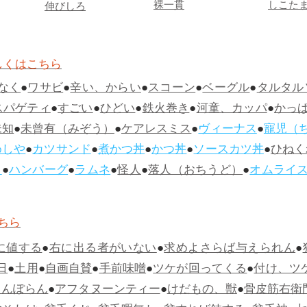
裸一貫
しこた
伸びしろ
しくはこちら
なく
●
ワサビ
●
辛い、からい
●
スコーン
●
ベーグル
●
タルタル
スパゲティ
●
すごい
●
ひどい
●
鉄火巻き
●
河童、カッパ
●
かっ
未知
●
未曾有（みぞう）
●
ケアレスミス
●
ヴィーナス
●
寵児（
めしや
●
カツサンド
●
煮かつ丼
●
かつ丼
●
ソースカツ丼
●
ひねく
ス
●
ハンバーグ
●
ラムネ
●
怪人
●
落人（おちうど）
●
オムライ
ちら
に値する
●
右に出る者がいない
●
求めよさらば与えられん
●
日
●
土用
●
自画自賛
●
手前味噌
●
ツケが回ってくる
●
付け、ツ
らんぽらん
●
アフタヌーンティー
●
けだもの、獣
●
骨皮筋右衛