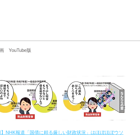
YouTube版
回】NHK報道「国債に頼る厳しい財政状況」はほぼほぼウソ