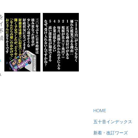
を
イ
不
続
ら
る
HOME
五十音インデックス
新着・改訂ワーズ