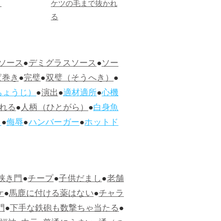
ま
ケツの毛まで抜かれ
る
ソース
●
デミグラスソース
●
ソー
ぱ巻き
●
完璧
●
双璧（そうへき）
●
ちょうじ）
●
演出
●
適材適所
●
心機
れる
●
人柄（ひとがら）
●
白身魚
ス
●
侮辱
●
ハンバーガー
●
ホットド
狭き門
●
チープ
●
子供だまし
●
老舗
ケ
●
馬鹿に付ける薬はない
●
チャラ
門
●
下手な鉄砲も数撃ちゃ当たる
●