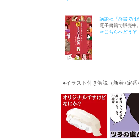
講談社『辞書では
電子書籍で販売中
☞こちらへどうぞ
●イラスト付き解説（新着+定番