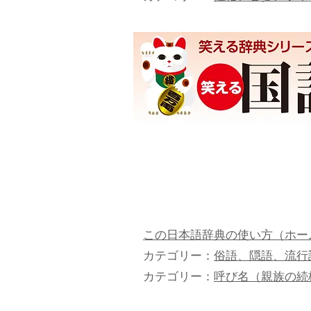
この日本語辞典の使い方（ホー
カテゴリー：
俗語、隠語、流行
カテゴリー：
呼び名（親族の続