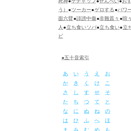
死神
●
ケチャップ
●
せんべい
●
お
う）
●
ツーカー
●
ゲロする
●
パワ
面六臂
●
誹謗中傷
●
非難囂々
●
喧
人
●
立ち食いソバ
●
立ち食い
●
立
ビ
●五十音索引
あ
い
う
え
お
か
き
く
け
こ
さ
し
す
せ
そ
た
ち
つ
て
と
な
に
ぬ
ね
の
は
ひ
ふ
へ
ほ
ま
み
む
め
も