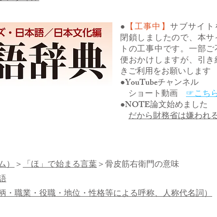
●
【工事中】
サブサイト
閉鎖しましたので、本サ
トの工事中です。一部ご
便おかけしますが、引き
きご利用をお願いします
●YouTubeチャンネル
ショート動画
☞こち
●NOTE論文始めました
だから財務省は嫌われ
ム）
＞
「ほ」で始まる言葉
＞骨皮筋右衛門の意味
語
柄・職業・役職・地位・性格等による呼称、人称代名詞）