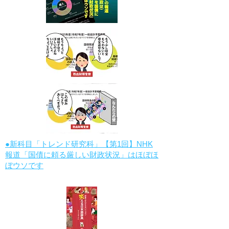
●新科目「トレンド研究科」【第1回】NHK
報道「国債に頼る厳しい財政状況」はほぼほ
ぼウソです