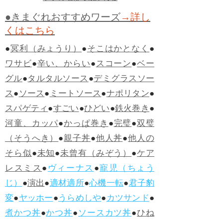
●きまぐれおすすめワーズ
→詳し
くはこちら
●
冥利（みょうり）
●
そこはかとなく
●
ワサビ
●
辛い、からい
●
スコーン
●
ベー
グル
●
タルタルソース
●
デミグラスソー
ス
●
ソース
●
ミートソース
●
ナポリタン
●
スパゲティ
●
すごい
●
ひどい
●
鉄火巻き
●
河童、カッパ
●
かっぱ巻き
●
完璧
●
双璧
（そうへき）
●
親子丼
●
他人丼
●
他人の
そら似
●
未知
●
未曾有（みぞう）
●
ケア
レスミス
●
ヴィーナス
●
寵児（ちょう
じ）
●
演出
●
適材適所
●
心機一転
●
君子豹
変
●
ヤッホー
●
うらめしや
●
カツサンド
●
煮かつ丼
●
かつ丼
●
ソースカツ丼
●
ひね