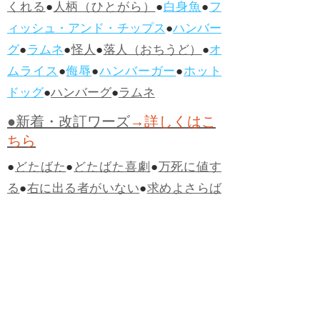
くれる
●
人柄（ひとがら）
●
白身魚
●
フ
ィッシュ・アンド・チップス
●
ハンバー
グ
●
ラムネ
●
怪人
●
落人（おちうど）
●
オ
ムライス
●
侮辱
●
ハンバーガー
●
ホット
ドッグ
●
ハンバーグ
●
ラムネ
●新着・改訂ワーズ
→詳しくはこ
ちら
●
どたばた
●
どたばた喜劇
●
万死に値す
る
●
右に出る者がいない
●
求めよさらば
与えられん
●
狭き門
●
チープ
●
子供だま
し
●
老舗（しにせ）
●
二番煎じ
●
土用丑
の日
●
土用
●
自画自賛
●
手前味噌
●
ツケが
回ってくる
●
付け、ツケ
●
馬鹿に付ける
薬はない
●
チャラ男
●
チャラい
●
ちゃん
ぽん
●
ちゃらんぽらん
●
アフタヌーンテ