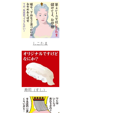
しこたま
寿司（すし）