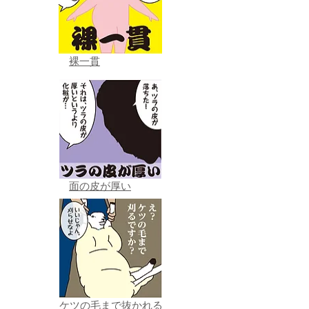
裸一貫
面の皮が厚い
ケツの毛まで抜かれる