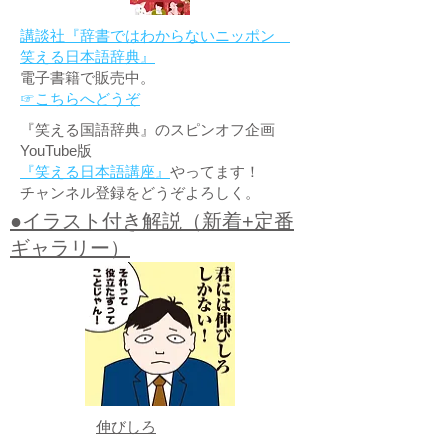
講談社『辞書ではわからないニッポン
笑える日本語辞典』
電子書籍で販売中。
☞こちらへどうぞ
『笑える国語辞典』のスピンオフ企画
YouTube版
『笑える日本語講座』
やってます！
チャンネル登録をどうぞよろしく。
●イラスト付き解説（新着+定番
ギャラリー）
伸びしろ