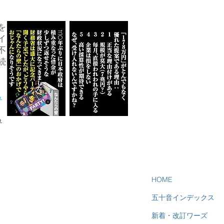
を
イ
不
続
ら
る
HOME
五十音インデックス
新着・改訂ワーズ