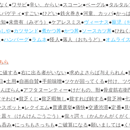
なく
●
ワサビ
●
辛い、からい
●
スコーン
●
ベーグル
●
タルタル
スパゲティ
●
すごい
●
ひどい
●
鉄火巻き
●
河童、カッパ
●
かっ
未知
●
未曾有（みぞう）
●
ケアレスミス
●
ヴィーナス
●
寵児（
めしや
●
カツサンド
●
煮かつ丼
●
かつ丼
●
ソースカツ丼
●
ひねく
ス
●
ハンバーグ
●
ラムネ
●
怪人
●
落人（おちうど）
●
オムライ
ちら
に値する
●
右に出る者がいない
●
求めよさらば与えられん
●
日
●
土用
●
自画自賛
●
手前味噌
●
ツケが回ってくる
●
付け、ツ
らんぽらん
●
アフタヌーンティー
●
けだもの、獣
●
骨皮筋右衛
すそわけ
●
貧乏くじ
●
貧乏暇無し
●
貧すれば鈍する
●
貧乏神
●
七
ースポット
●
レクイエム
●
普通選挙
●
痛快
●
交通渋滞
●
定番
●
見
々囂々（けんけんごうごう）
●
侃々諤々（かんかんがくがく
ち呑み
●
にっちもさっちも
●
ご破算になる
●
願いましては
●
く