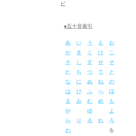
ビ
●五十音索引
あ
い
う
え
お
か
き
く
け
こ
さ
し
す
せ
そ
た
ち
つ
て
と
な
に
ぬ
ね
の
は
ひ
ふ
へ
ほ
ま
み
む
め
も
や
ゆ
よ
ら
り
る
れ
ろ
わ
を