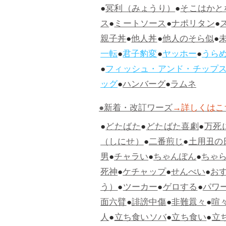
●
冥利（みょうり）
●
そこはかと
ス
●
ミートソース
●
ナポリタン
●
親子丼
●
他人丼
●
他人のそら似
●
一転
●
君子豹変
●
ヤッホー
●
うら
●
フィッシュ・アンド・チップ
ッグ
●
ハンバーグ
●
ラムネ
●新着・改訂ワーズ
→詳しくはこ
●
どたばた
●
どたばた喜劇
●
万死
（しにせ）
●
二番煎じ
●
土用丑の
男
●
チャラい
●
ちゃんぽん
●
ちゃ
死神
●
ケチャップ
●
せんべい
●
お
う）
●
ツーカー
●
ゲロする
●
パワ
面六臂
●
誹謗中傷
●
非難囂々
●
喧
人
●
立ち食いソバ
●
立ち食い
●
立