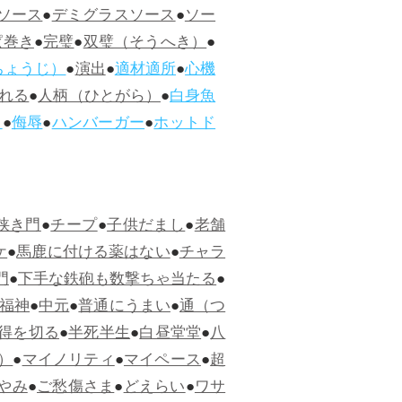
ソース
●
デミグラスソース
●
ソー
ぱ巻き
●
完璧
●
双璧（そうへき）
●
ちょうじ）
●
演出
●
適材適所
●
心機
れる
●
人柄（ひとがら）
●
白身魚
ス
●
侮辱
●
ハンバーガー
●
ホットド
狭き門
●
チープ
●
子供だまし
●
老舗
ケ
●
馬鹿に付ける薬はない
●
チャラ
門
●
下手な鉄砲も数撃ちゃ当たる
●
福神
●
中元
●
普通にうまい
●
通（つ
得を切る
●
半死半生
●
白昼堂堂
●
八
）
●
マイノリティ
●
マイペース
●
超
やみ
●
ご愁傷さま
●
どえらい
●
ワサ