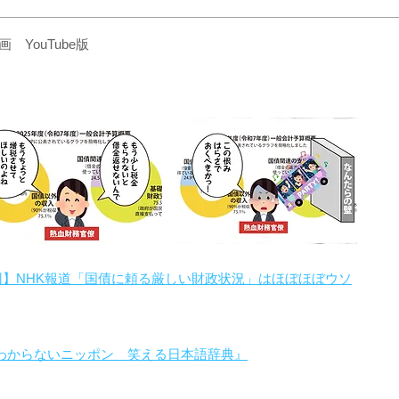
YouTube版
回】NHK報道「国債に頼る厳しい財政状況」はほぼほぼウソ
わからないニッポン 笑える日本語辞典』
。