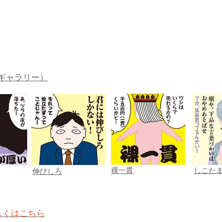
ギャラリー）
裸一貫
しこた
伸びしろ
しくはこちら