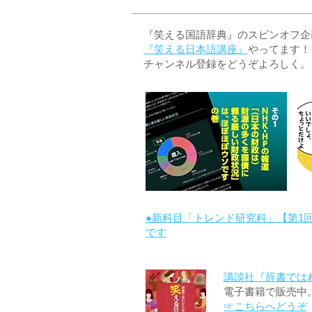
『笑える国語辞典』のスピンオフ企画 
『笑える日本語講座』
やってます！
チャンネル登録をどうぞよろしく。
●新科目「トレンド研究科」【第1
です
講談社『辞書では
電子書籍で販売中
☞こちらへどうぞ