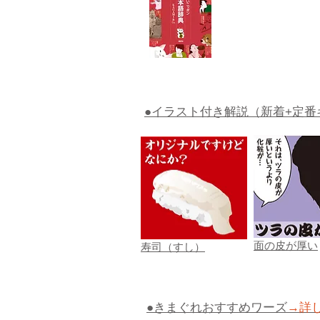
●イラスト付き解説（新着+定番
面の皮が厚い
寿司（すし）
●きまぐれおすすめワーズ
→詳