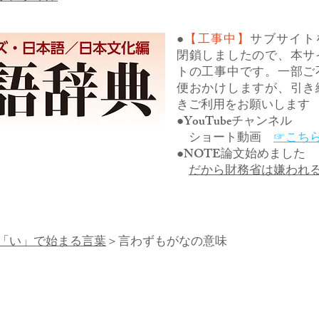
●
【工事中】
サブサイト
閉鎖しましたので、本サ
トの工事中です。一部ご
便おかけしますが、引き
きご利用をお願いします
●YouTubeチャンネル
ショート動画
☞こち
●NOTE論文始めました
だから財務省は嫌われ
「い」で始まる言葉
＞言わずもがなの意味