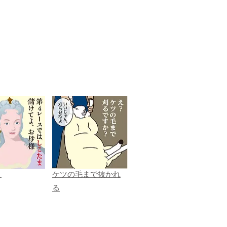
ま
ケツの毛まで抜かれ
る