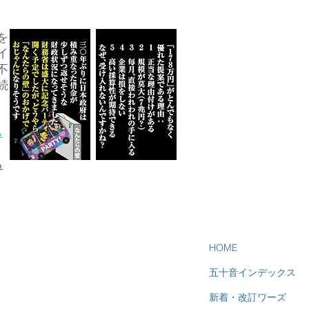
を
イ
不
続
ら
る
HOME
五十音インデックス
新着・改訂ワーズ