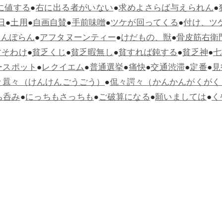
に値する
●
右に出る者がいない
●
求めよさらば与えられん
●
日
●
土用
●
自画自賛
●
手前味噌
●
ツケが回ってくる
●
付け、ツ
らんぽらん
●
アフタヌーンティー
●
けだもの、獣
●
骨皮筋右衛
すそわけ
●
貧乏くじ
●
貧乏暇無し
●
貧すれば鈍する
●
貧乏神
●
七
ースポット
●
レクイエム
●
普通選挙
●
痛快
●
交通渋滞
●
定番
●
見
々囂々（けんけんごうごう）
●
侃々諤々（かんかんがくがく
ち呑み
●
にっちもさっちも
●
ご破算になる
●
願いましては
●
く