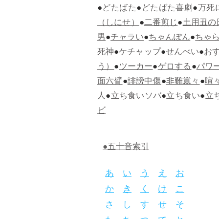
●
どたばた
●
どたばた喜劇
●
万死
（しにせ）
●
二番煎じ
●
土用丑の
男
●
チャラい
●
ちゃんぽん
●
ちゃ
死神
●
ケチャップ
●
せんべい
●
お
う）
●
ツーカー
●
ゲロする
●
パワ
面六臂
●
誹謗中傷
●
非難囂々
●
喧
人
●
立ち食いソバ
●
立ち食い
●
立
ビ
●五十音索引
あ
い
う
え
お
か
き
く
け
こ
さ
し
す
せ
そ