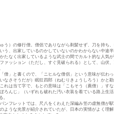
ゅう）の修行僧。僧侶でありながら剃髪せず、刀を持ち、
いう、出家しているのかしていないのかわからない中途半
かたなく出家しているような武士の間でカルト的な人気が
ファッション（ただし、すぐ見破られる）として、山伏、
。
「僧」と書くので、「ニヒルな僧侶」という意味が伝わっ
いなさそうだが）眠狂四郎（ねむりきょうしろう）かと勘
これは当て字で、もとの意味は「こもそう（薦僧）」すな
ぼろんじ」（いずれも破れた汚い衣装を着ている路上生活
る。
パンフレットでは、尺八をくわえた深編み笠の虚無僧が駅
のような光景が紹介されていたが、日本の実情がよく理解