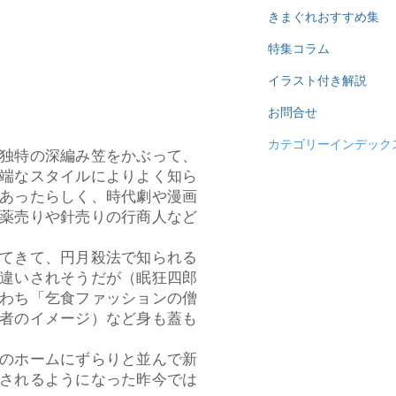
きまぐれおすすめ集
特集コラム
イラスト付き解説
お問合せ
カテゴリーインデック
独特の深編み笠をかぶって、
端なスタイルによりよく知ら
あったらしく、時代劇や漫画
薬売りや針売りの行商人など
てきて、円月殺法で知られる
違いされそうだが（眠狂四郎
わち「乞食ファッションの僧
者のイメージ）など身も蓋も
のホームにずらりと並んで新
されるようになった昨今では