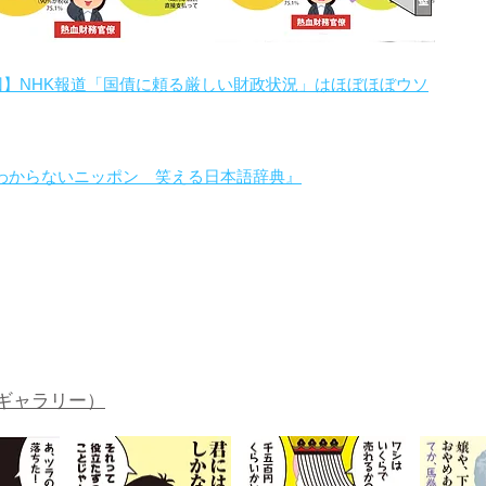
回】NHK報道「国債に頼る厳しい財政状況」はほぼほぼウソ
わからないニッポン 笑える日本語辞典』
。
ギャラリー）