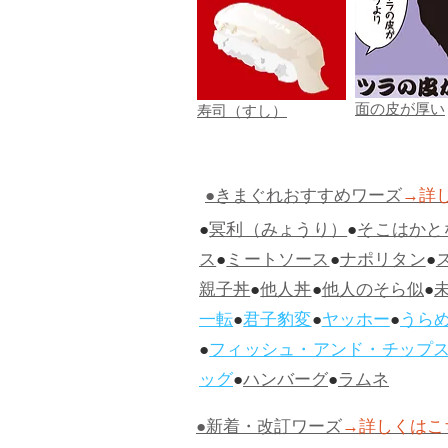
面の皮が厚い
寿司（すし）
●きまぐれおすすめワーズ
→詳
●
冥利（みょうり）
●
そこはかと
ス
●
ミートソース
●
ナポリタン
●
親子丼
●
他人丼
●
他人のそら似
●
一転
●
君子豹変
●
ヤッホー
●
うら
●
フィッシュ・アンド・チップ
ッグ
●
ハンバーグ
●
ラムネ
●新着・改訂ワーズ
→詳しくはこ