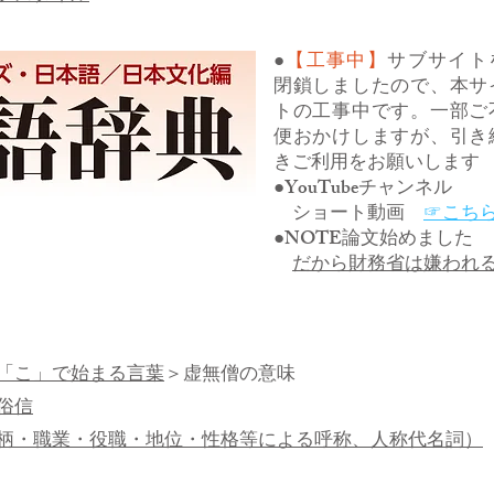
●
【工事中】
サブサイト
閉鎖しましたので、本サ
トの工事中です。一部ご
便おかけしますが、引き
きご利用をお願いします
●YouTubeチャンネル
ショート動画
☞こち
●NOTE論文始めました
だから財務省は嫌われ
「こ」で始まる言葉
＞虚無僧の意味
俗信
柄・職業・役職・地位・性格等による呼称、人称代名詞）