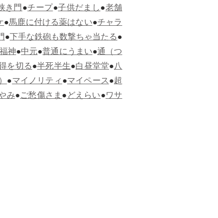
狭き門
●
チープ
●
子供だまし
●
老舗
ケ
●
馬鹿に付ける薬はない
●
チャラ
門
●
下手な鉄砲も数撃ちゃ当たる
●
福神
●
中元
●
普通にうまい
●
通（つ
得を切る
●
半死半生
●
白昼堂堂
●
八
）
●
マイノリティ
●
マイペース
●
超
やみ
●
ご愁傷さま
●
どえらい
●
ワサ