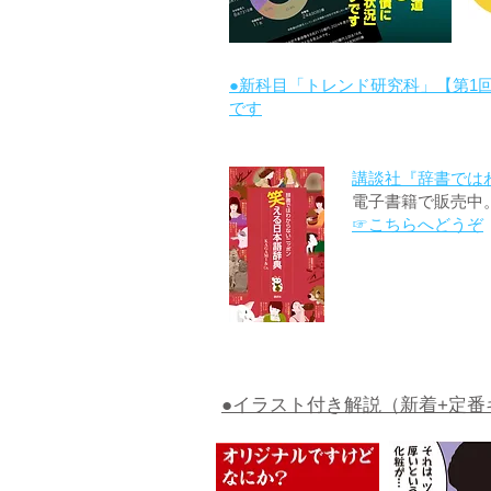
●新科目「トレンド研究科」【第1
です
講談社『辞書では
電子書籍で販売中
☞こちらへどうぞ
●イラスト付き解説（新着+定番