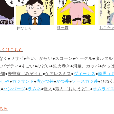
裸一貫
しこた
伸びしろ
しくはこちら
なく
●
ワサビ
●
辛い、からい
●
スコーン
●
ベーグル
●
タルタル
スパゲティ
●
すごい
●
ひどい
●
鉄火巻き
●
河童、カッパ
●
かっ
未知
●
未曾有（みぞう）
●
ケアレスミス
●
ヴィーナス
●
寵児（
めしや
●
カツサンド
●
煮かつ丼
●
かつ丼
●
ソースカツ丼
●
ひねく
ス
●
ハンバーグ
●
ラムネ
●
怪人
●
落人（おちうど）
●
オムライ
ちら