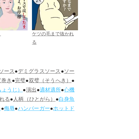
ま
ケツの毛まで抜かれ
る
ソース
●
デミグラスソース
●
ソー
ぱ巻き
●
完璧
●
双璧（そうへき）
●
ちょうじ）
●
演出
●
適材適所
●
心機
れる
●
人柄（ひとがら）
●
白身魚
ス
●
侮辱
●
ハンバーガー
●
ホットド