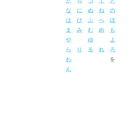
た
ち
つ
て
と
な
に
ぬ
ね
の
は
ひ
ふ
へ
ほ
ま
み
む
め
も
や
ゆ
よ
ら
り
る
れ
ろ
わ
を
ん