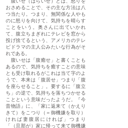
腹いせ（はらいせ）とは、怒りを
おさめることで、その主な方法は八
つ当たり。つまり、無関係な人やも
のに怒りを向けて、気持ちを晴らす
ことをいう。奥さんに出ていかれ
て、腹立ちまぎれにテレビを窓から
投げ捨てるという、アメリカのテレ
ビドラマの主人公みたいな行為がそ
れである。
腹いせは「腹癒せ」と書くことも
あるので、気持ちを癒すことの意味
とも受け取れるがこれは当て字のよ
うで、本来は「腹居せ」つまり「腹
を座らせること」。要するに「腹立
ち」の逆で、気持ちを落ちつかせる
ことという意味だったようだ。『今
昔物語』に、「家に返来て（かえり
きて）をこつり（＝御機嫌を取り）
ければ妻腹居にければ」つまり
「（旦那が）家に帰って来て御機嫌