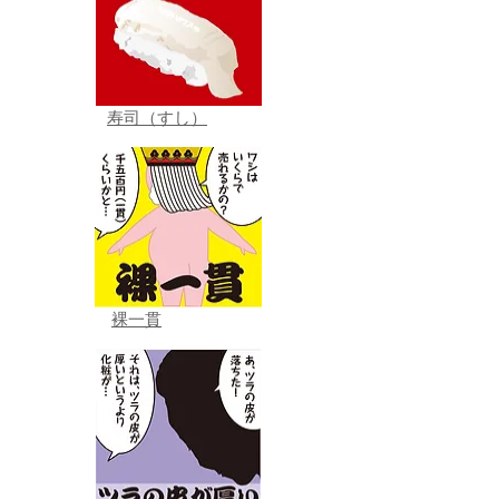
寿司（すし）
裸一貫