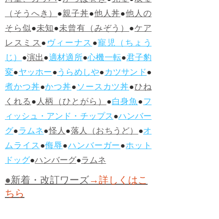
河童、カッパ
●
かっぱ巻き
●
完璧
●
双璧
（そうへき）
●
親子丼
●
他人丼
●
他人の
そら似
●
未知
●
未曾有（みぞう）
●
ケア
レスミス
●
ヴィーナス
●
寵児（ちょう
じ）
●
演出
●
適材適所
●
心機一転
●
君子豹
変
●
ヤッホー
●
うらめしや
●
カツサンド
●
煮かつ丼
●
かつ丼
●
ソースカツ丼
●
ひね
くれる
●
人柄（ひとがら）
●
白身魚
●
フ
ィッシュ・アンド・チップス
●
ハンバー
グ
●
ラムネ
●
怪人
●
落人（おちうど）
●
オ
ムライス
●
侮辱
●
ハンバーガー
●
ホット
ドッグ
●
ハンバーグ
●
ラムネ
●新着・改訂ワーズ
→詳しくはこ
ちら
●
どたばた
●
どたばた喜劇
●
万死に値す