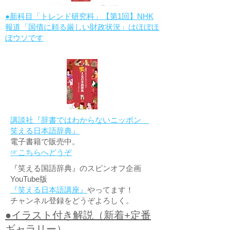
●新科目「トレンド研究科」【第1回】NHK
報道「国債に頼る厳しい財政状況」はほぼほ
ぼウソです
講談社『辞書ではわからないニッポン
笑える日本語辞典』
電子書籍で販売中。
☞こちらへどうぞ
『笑える国語辞典』のスピンオフ企画
YouTube版
『笑える日本語講座』
やってます！
チャンネル登録をどうぞよろしく。
●イラスト付き解説（新着+定番
ギャラリー）