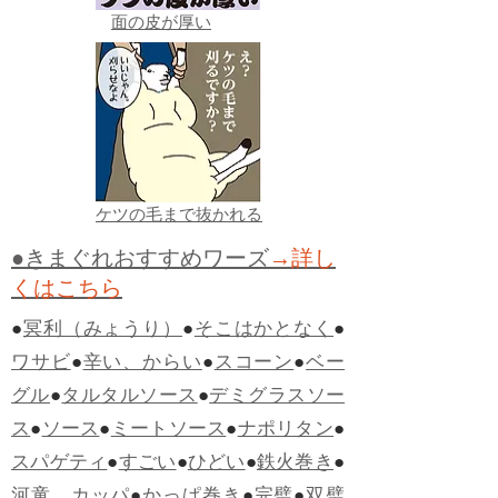
面の皮が厚い
ケツの毛まで抜かれる
●きまぐれおすすめワーズ
→詳し
くはこちら
●
冥利（みょうり）
●
そこはかとなく
●
ワサビ
●
辛い、からい
●
スコーン
●
ベー
グル
●
タルタルソース
●
デミグラスソー
ス
●
ソース
●
ミートソース
●
ナポリタン
●
スパゲティ
●
すごい
●
ひどい
●
鉄火巻き
●