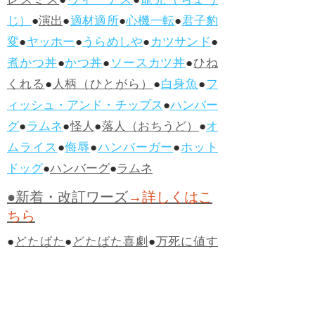
レスミス
●
ヴィーナス
●
寵児（ちょう
じ）
●
演出
●
適材適所
●
心機一転
●
君子豹
変
●
ヤッホー
●
うらめしや
●
カツサンド
●
煮かつ丼
●
かつ丼
●
ソースカツ丼
●
ひね
くれる
●
人柄（ひとがら）
●
白身魚
●
フ
ィッシュ・アンド・チップス
●
ハンバー
グ
●
ラムネ
●
怪人
●
落人（おちうど）
●
オ
ムライス
●
侮辱
●
ハンバーガー
●
ホット
ドッグ
●
ハンバーグ
●
ラムネ
●新着・改訂ワーズ
→詳しくはこ
ちら
●
どたばた
●
どたばた喜劇
●
万死に値す
る
●
右に出る者がいない
●
求めよさらば
与えられん
●
狭き門
●
チープ
●
子供だま
し
●
老舗（しにせ）
●
二番煎じ
●
土用丑