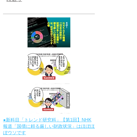
​粒選り
●新科目「トレンド研究科」【第1回】NHK
報道「国債に頼る厳しい財政状況」はほぼほ
ぼウソです