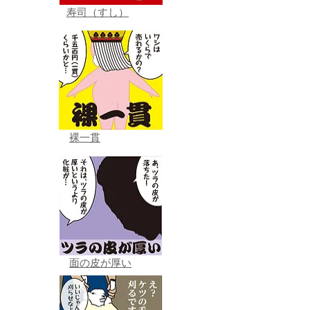
寿司（すし）
裸一貫
面の皮が厚い