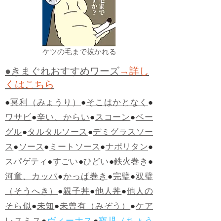
ケツの毛まで抜かれる
●きまぐれおすすめワーズ
→詳し
くはこちら
●
冥利（みょうり）
●
そこはかとなく
●
ワサビ
●
辛い、からい
●
スコーン
●
ベー
グル
●
タルタルソース
●
デミグラスソー
ス
●
ソース
●
ミートソース
●
ナポリタン
●
スパゲティ
●
すごい
●
ひどい
●
鉄火巻き
●
河童、カッパ
●
かっぱ巻き
●
完璧
●
双璧
（そうへき）
●
親子丼
●
他人丼
●
他人の
そら似
●
未知
●
未曾有（みぞう）
●
ケア