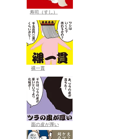
寿司（すし）
裸一貫
面の皮が厚い