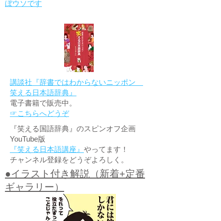
ぼウソです
講談社『辞書ではわからないニッポン
笑える日本語辞典』
電子書籍で販売中。
☞こちらへどうぞ
『笑える国語辞典』のスピンオフ企画
YouTube版
『笑える日本語講座』
やってます！
チャンネル登録をどうぞよろしく。
●イラスト付き解説（新着+定番
ギャラリー）