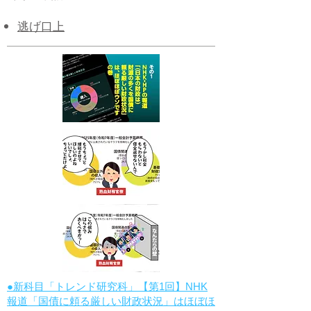
逃げ口上
●新科目「トレンド研究科」【第1回】NHK
報道「国債に頼る厳しい財政状況」はほぼほ