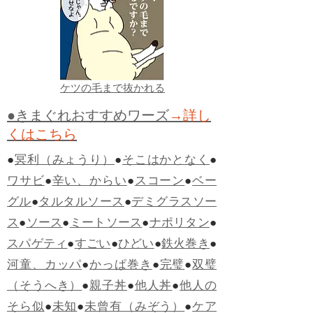
ケツの毛まで抜かれる
●きまぐれおすすめワーズ
→詳し
くはこちら
●
冥利（みょうり）
●
そこはかとなく
●
ワサビ
●
辛い、からい
●
スコーン
●
ベー
グル
●
タルタルソース
●
デミグラスソー
ス
●
ソース
●
ミートソース
●
ナポリタン
●
スパゲティ
●
すごい
●
ひどい
●
鉄火巻き
●
河童、カッパ
●
かっぱ巻き
●
完璧
●
双璧
（そうへき）
●
親子丼
●
他人丼
●
他人の
そら似
●
未知
●
未曾有（みぞう）
●
ケア