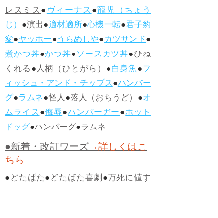
レスミス
●
ヴィーナス
●
寵児（ちょう
じ）
●
演出
●
適材適所
●
心機一転
●
君子豹
変
●
ヤッホー
●
うらめしや
●
カツサンド
●
煮かつ丼
●
かつ丼
●
ソースカツ丼
●
ひね
くれる
●
人柄（ひとがら）
●
白身魚
●
フ
ィッシュ・アンド・チップス
●
ハンバー
グ
●
ラムネ
●
怪人
●
落人（おちうど）
●
オ
ムライス
●
侮辱
●
ハンバーガー
●
ホット
ドッグ
●
ハンバーグ
●
ラムネ
●新着・改訂ワーズ
→詳しくはこ
ちら
●
どたばた
●
どたばた喜劇
●
万死に値す
る
●
右に出る者がいない
●
求めよさらば
与えられん
●
狭き門
●
チープ
●
子供だま