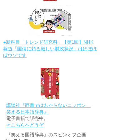
●新科目「トレンド研究科」【第1回】NHK
報道「国債に頼る厳しい財政状況」はほぼほ
ぼウソです
講談社『辞書ではわからないニッポン
笑える日本語辞典』
電子書籍で販売中。
☞こちらへどうぞ
『笑える国語辞典』のスピンオフ企画