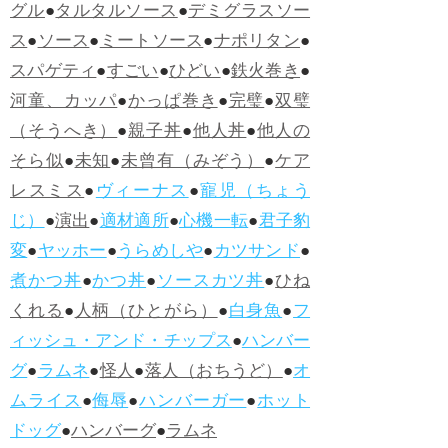
グル
●
タルタルソース
●
デミグラスソー
ス
●
ソース
●
ミートソース
●
ナポリタン
●
スパゲティ
●
すごい
●
ひどい
●
鉄火巻き
●
河童、カッパ
●
かっぱ巻き
●
完璧
●
双璧
（そうへき）
●
親子丼
●
他人丼
●
他人の
そら似
●
未知
●
未曾有（みぞう）
●
ケア
レスミス
●
ヴィーナス
●
寵児（ちょう
じ）
●
演出
●
適材適所
●
心機一転
●
君子豹
変
●
ヤッホー
●
うらめしや
●
カツサンド
●
煮かつ丼
●
かつ丼
●
ソースカツ丼
●
ひね
くれる
●
人柄（ひとがら）
●
白身魚
●
フ
ィッシュ・アンド・チップス
●
ハンバー
グ
●
ラムネ
●
怪人
●
落人（おちうど）
●
オ
ムライス
●
侮辱
●
ハンバーガー
●
ホット
ドッグ
●
ハンバーグ
●
ラムネ