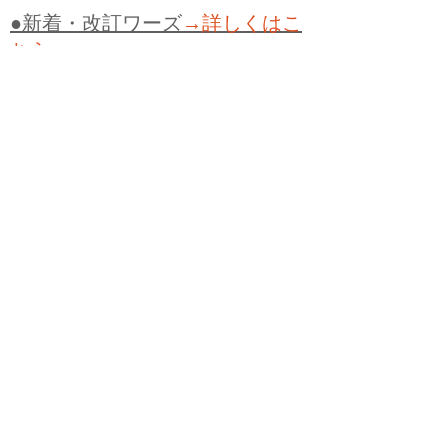
●新着・改訂ワーズ
→詳しくはこ
ちら
●
どたばた
●
どたばた喜劇
●
万死に値す
る
●
右に出る者がいない
●
求めよさらば
与えられん
●
狭き門
●
チープ
●
子供だま
し
●
老舗（しにせ）
●
二番煎じ
●
土用丑
の日
●
土用
●
自画自賛
●
手前味噌
●
ツケが
回ってくる
●
付け、ツケ
●
馬鹿に付ける
薬はない
●
チャラ男
●
チャラい
●
ちゃん
ぽん
●
ちゃらんぽらん
●
アフタヌーンテ
ィー
●
けだもの、獣
●
骨皮筋右衛門
●
下
手な鉄砲も数撃ちゃ当たる
●
死神
●
ケチ
ャップ
●
せんべい
●
おすそわけ
●
貧乏く
じ
●
貧乏暇無し
●
貧すれば鈍する
●
貧乏