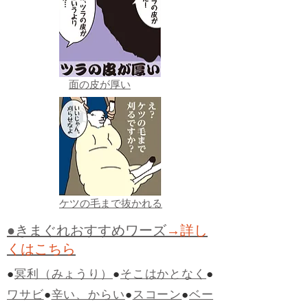
面の皮が厚い
ケツの毛まで抜かれる
●きまぐれおすすめワーズ
→詳し
くはこちら
●
冥利（みょうり）
●
そこはかとなく
●
ワサビ
●
辛い、からい
●
スコーン
●
ベー