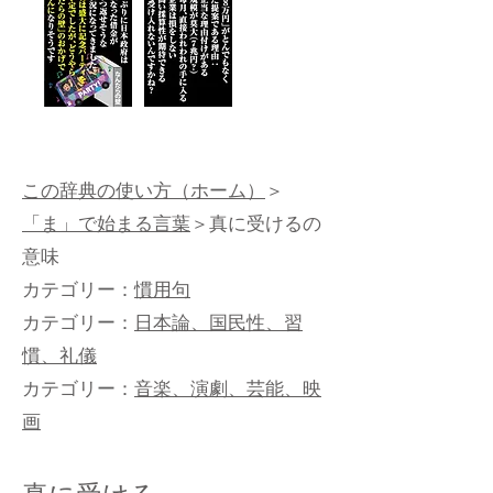
この辞典の使い方（ホーム）
＞
「ま」で始まる言葉
＞真に受けるの
意味
カテゴリー：
慣用句
カテゴリー：
日本論、国民性、習
慣、礼儀
カテゴリー：
音楽、演劇、芸能、映
画