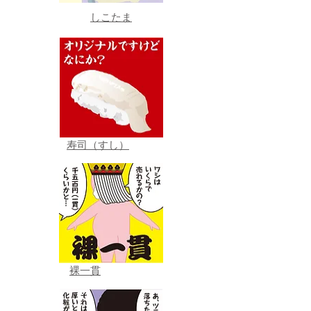
しこたま
寿司（すし）
裸一貫