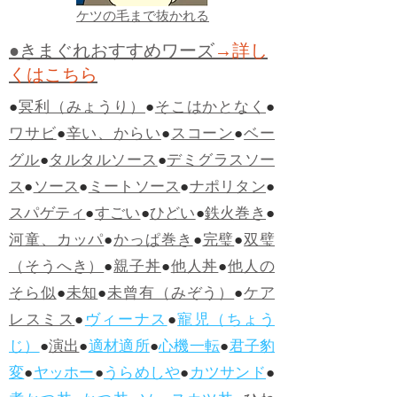
ケツの毛まで抜かれる
●きまぐれおすすめワーズ
→詳し
くはこちら
●
冥利（みょうり）
●
そこはかとなく
●
ワサビ
●
辛い、からい
●
スコーン
●
ベー
グル
●
タルタルソース
●
デミグラスソー
ス
●
ソース
●
ミートソース
●
ナポリタン
●
スパゲティ
●
すごい
●
ひどい
●
鉄火巻き
●
河童、カッパ
●
かっぱ巻き
●
完璧
●
双璧
（そうへき）
●
親子丼
●
他人丼
●
他人の
そら似
●
未知
●
未曾有（みぞう）
●
ケア
レスミス
●
ヴィーナス
●
寵児（ちょう
じ）
●
演出
●
適材適所
●
心機一転
●
君子豹
変
●
ヤッホー
●
うらめしや
●
カツサンド
●