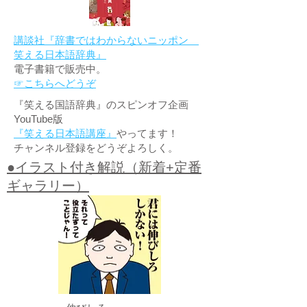
講談社『辞書ではわからないニッポン
笑える日本語辞典』
電子書籍で販売中。
☞こちらへどうぞ
『笑える国語辞典』のスピンオフ企画
YouTube版
『笑える日本語講座』
やってます！
チャンネル登録をどうぞよろしく。
●イラスト付き解説（新着+定番
ギャラリー）