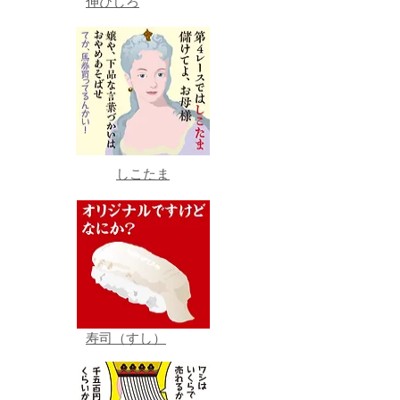
伸びしろ
しこたま
寿司（すし）