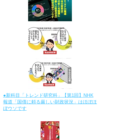
●新科目「トレンド研究科」【第1回】NHK
報道「国債に頼る厳しい財政状況」はほぼほ
ぼウソです