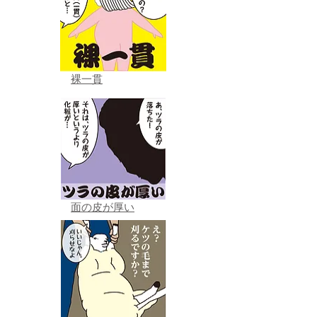
裸一貫
面の皮が厚い