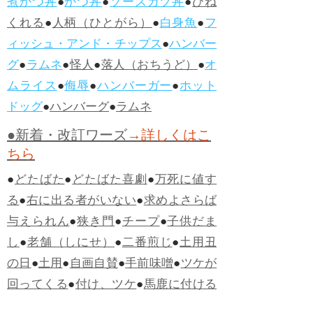
煮かつ丼
●
かつ丼
●
ソースカツ丼
●
ひね
くれる
●
人柄（ひとがら）
●
白身魚
●
フ
ィッシュ・アンド・チップス
●
ハンバー
グ
●
ラムネ
●
怪人
●
落人（おちうど）
●
オ
ムライス
●
侮辱
●
ハンバーガー
●
ホット
ドッグ
●
ハンバーグ
●
ラムネ
●新着・改訂ワーズ
→詳しくはこ
ちら
●
どたばた
●
どたばた喜劇
●
万死に値す
る
●
右に出る者がいない
●
求めよさらば
与えられん
●
狭き門
●
チープ
●
子供だま
し
●
老舗（しにせ）
●
二番煎じ
●
土用丑
の日
●
土用
●
自画自賛
●
手前味噌
●
ツケが
回ってくる
●
付け、ツケ
●
馬鹿に付ける
薬はない
●
チャラ男
●
チャラい
●
ちゃん