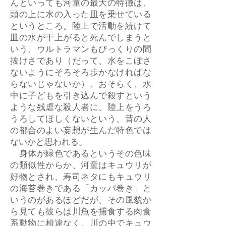
んといっても河童の最大の特徴は、
頭の上に水の入った皿を乗せている
というところ。陸上で活動を続けて
皿の水が干上がると死んでしまうと
いう、ウルトラマンもびっくりの間
抜けさであり（だって、水をこぼさ
ないようにそろそろ歩かなければな
らないじゃないか）、おそらく、水
中に子どもを引き込んで殺すという
ような残虐な殺人者に、陸上をうろ
うろしてほしくないという、昔の人
の都合のよい妄想が生んだ特色では
ないかと思われる。
身体が緑色であるというその色味
の類似性からか、河童はキュウリが
好物とされ、寿司ネタにもキュウリ
の海苔巻きである「カッパ巻き」と
いうのがあるほどだが、その風貌か
ら見ても彼らは川魚を捕食する肉食
系動物に相違なく、川の中でキュウ