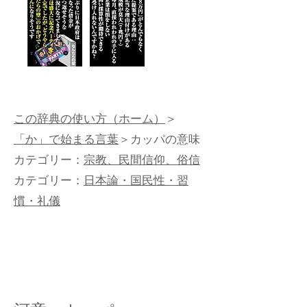
この辞典の使い方（ホーム）
＞
「か」で始まる言葉
＞カッパの意味
カテゴリー：
宗教、民間信仰、俗信
カテゴリー：
日本論・国民性・習
慣・礼儀