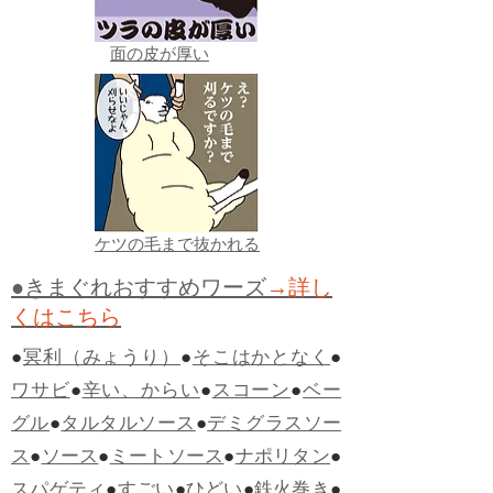
面の皮が厚い
ケツの毛まで抜かれる
●きまぐれおすすめワーズ
→詳し
くはこちら
●
冥利（みょうり）
●
そこはかとなく
●
ワサビ
●
辛い、からい
●
スコーン
●
ベー
グル
●
タルタルソース
●
デミグラスソー
ス
●
ソース
●
ミートソース
●
ナポリタン
●
スパゲティ
●
すごい
●
ひどい
●
鉄火巻き
●