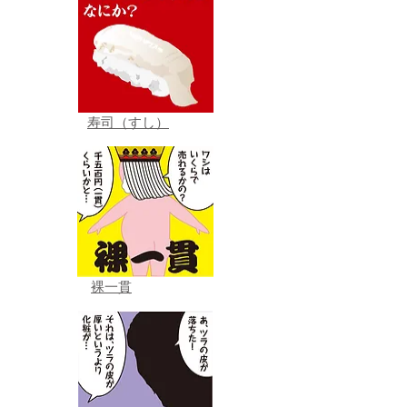
寿司（すし）
裸一貫