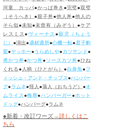
河童、カッパ
●
かっぱ巻き
●
完璧
●
双璧
（そうへき）
●
親子丼
●
他人丼
●
他人の
そら似
●
未知
●
未曾有（みぞう）
●
ケア
レスミス
●
ヴィーナス
●
寵児（ちょう
じ）
●
演出
●
適材適所
●
心機一転
●
君子豹
変
●
ヤッホー
●
うらめしや
●
カツサンド
●
煮かつ丼
●
かつ丼
●
ソースカツ丼
●
ひね
くれる
●
人柄（ひとがら）
●
白身魚
●
フ
ィッシュ・アンド・チップス
●
ハンバー
グ
●
ラムネ
●
怪人
●
落人（おちうど）
●
オ
ムライス
●
侮辱
●
ハンバーガー
●
ホット
ドッグ
●
ハンバーグ
●
ラムネ
●新着・改訂ワーズ
→詳しくはこ
ちら