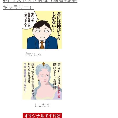
●イラスト付き解説（新着+定番
ギャラリー）
伸びしろ
しこたま