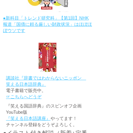
●新科目「トレンド研究科」【第1回】NHK
報道「国債に頼る厳しい財政状況」はほぼほ
ぼウソです
講談社『辞書ではわからないニッポン
笑える日本語辞典』
電子書籍で販売中。
☞こちらへどうぞ
『笑える国語辞典』のスピンオフ企画
YouTube版
『笑える日本語講座』
やってます！
チャンネル登録をどうぞよろしく。