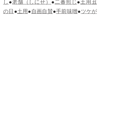
し
●
老舗（しにせ）
●
二番煎じ
●
土用丑
の日
●
土用
●
自画自賛
●
手前味噌
●
ツケが
回ってくる
●
付け、ツケ
●
馬鹿に付ける
薬はない
●
チャラ男
●
チャラい
●
ちゃん
ぽん
●
ちゃらんぽらん
●
アフタヌーンテ
ィー
●
けだもの、獣
●
骨皮筋右衛門
●
下
手な鉄砲も数撃ちゃ当たる
●
死神
●
ケチ
ャップ
●
せんべい
●
おすそわけ
●
貧乏く
じ
●
貧乏暇無し
●
貧すれば鈍する
●
貧乏
神
●
七福神
●
中元
●
普通にうまい
●
通（つ
う）
●
ツーカー
●
ゲロする
●
パワースポ
ット
●
レクイエム
●
普通選挙
●
痛快
●
交通
渋滞
●
定番
●
見得を切る
●
半死半生
●
白昼
堂堂
●
八面六臂
●
誹謗中傷
●
非難囂々
●
喧々囂々（けんけんごうごう）
●
侃々