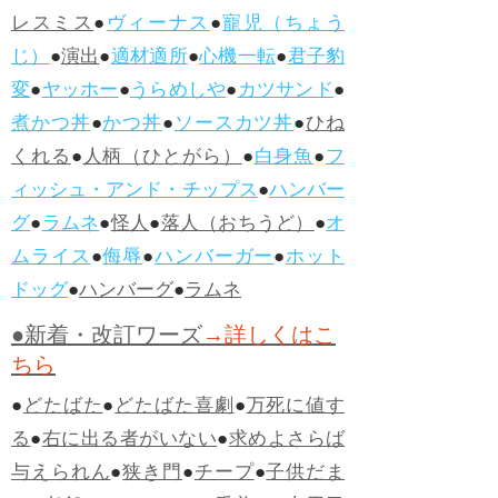
レスミス
●
ヴィーナス
●
寵児（ちょう
じ）
●
演出
●
適材適所
●
心機一転
●
君子豹
変
●
ヤッホー
●
うらめしや
●
カツサンド
●
煮かつ丼
●
かつ丼
●
ソースカツ丼
●
ひね
くれる
●
人柄（ひとがら）
●
白身魚
●
フ
ィッシュ・アンド・チップス
●
ハンバー
グ
●
ラムネ
●
怪人
●
落人（おちうど）
●
オ
ムライス
●
侮辱
●
ハンバーガー
●
ホット
ドッグ
●
ハンバーグ
●
ラムネ
●新着・改訂ワーズ
→詳しくはこ
ちら
●
どたばた
●
どたばた喜劇
●
万死に値す
る
●
右に出る者がいない
●
求めよさらば
与えられん
●
狭き門
●
チープ
●
子供だま