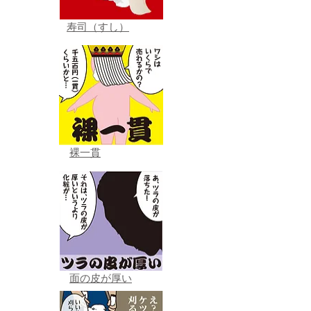
寿司（すし）
裸一貫
面の皮が厚い