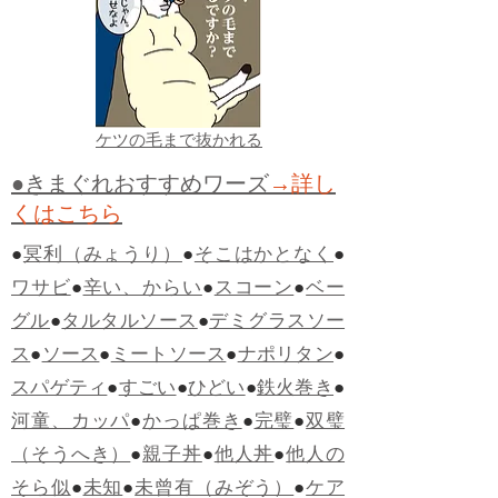
ケツの毛まで抜かれる
●きまぐれおすすめワーズ
→詳し
くはこちら
●
冥利（みょうり）
●
そこはかとなく
●
ワサビ
●
辛い、からい
●
スコーン
●
ベー
グル
●
タルタルソース
●
デミグラスソー
ス
●
ソース
●
ミートソース
●
ナポリタン
●
スパゲティ
●
すごい
●
ひどい
●
鉄火巻き
●
河童、カッパ
●
かっぱ巻き
●
完璧
●
双璧
（そうへき）
●
親子丼
●
他人丼
●
他人の
そら似
●
未知
●
未曾有（みぞう）
●
ケア