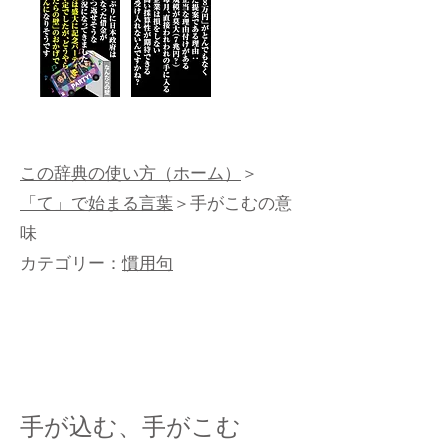
この辞典の使い方（ホーム）
＞
「て」で始まる言葉
＞手がこむの意
味
カテゴリー：
慣用句
手が込む、手がこむ