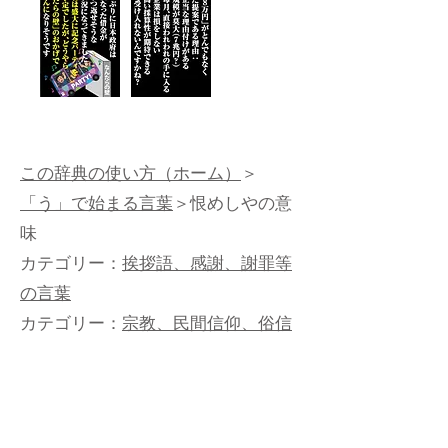
この辞典の使い方（ホーム）
＞
「う」で始まる言葉
＞恨めしやの意
味
カテゴリー：
挨拶語、感謝、謝罪等
の言葉
カテゴリー：
宗教、民間信仰、俗信