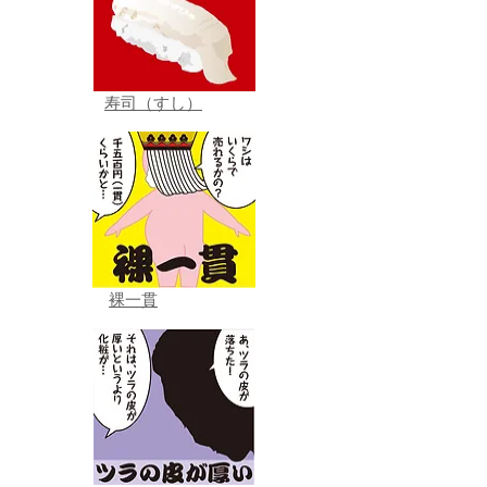
寿司（すし）
裸一貫