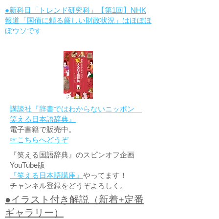
●新科目「トレンド研究科」【第1回】NHK
報道「国債に頼る厳しい財政状況」はほぼほ
ぼウソです
講談社『辞書ではわからないニッポン
笑える日本語辞典』
電子書籍で販売中。
☞こちらへどうぞ
『笑える国語辞典』のスピンオフ企画
YouTube版
『笑える日本語講座』
やってます！
チャンネル登録をどうぞよろしく。
●イラスト付き解説（新着+定番
ギャラリー）