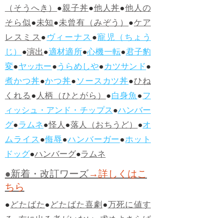
（そうへき）
●
親子丼
●
他人丼
●
他人の
そら似
●
未知
●
未曾有（みぞう）
●
ケア
レスミス
●
ヴィーナス
●
寵児（ちょう
じ）
●
演出
●
適材適所
●
心機一転
●
君子豹
変
●
ヤッホー
●
うらめしや
●
カツサンド
●
煮かつ丼
●
かつ丼
●
ソースカツ丼
●
ひね
くれる
●
人柄（ひとがら）
●
白身魚
●
フ
ィッシュ・アンド・チップス
●
ハンバー
グ
●
ラムネ
●
怪人
●
落人（おちうど）
●
オ
ムライス
●
侮辱
●
ハンバーガー
●
ホット
ドッグ
●
ハンバーグ
●
ラムネ
●新着・改訂ワーズ
→詳しくはこ
ちら
●
どたばた
●
どたばた喜劇
●
万死に値す