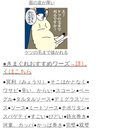
面の皮が厚い
ケツの毛まで抜かれる
●きまぐれおすすめワーズ
→詳し
くはこちら
●
冥利（みょうり）
●
そこはかとなく
●
ワサビ
●
辛い、からい
●
スコーン
●
ベー
グル
●
タルタルソース
●
デミグラスソー
ス
●
ソース
●
ミートソース
●
ナポリタン
●
スパゲティ
●
すごい
●
ひどい
●
鉄火巻き
●
河童、カッパ
●
かっぱ巻き
●
完璧
●
双璧