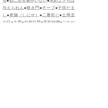
る
●
右に出る者がいない
●
求めよさらば
与えられん
●
狭き門
●
チープ
●
子供だま
し
●
老舗（しにせ）
●
二番煎じ
●
土用丑
の日
●
土用
●
自画自賛
●
手前味噌
●
ツケが
回ってくる
●
付け、ツケ
●
馬鹿に付ける
薬はない
●
チャラ男
●
チャラい
●
ちゃん
ぽん
●
ちゃらんぽらん
●
アフタヌーンテ
ィー
●
けだもの、獣
●
骨皮筋右衛門
●
下
手な鉄砲も数撃ちゃ当たる
●
死神
●
ケチ
ャップ
●
せんべい
●
おすそわけ
●
貧乏く
じ
●
貧乏暇無し
●
貧すれば鈍する
●
貧乏
神
●
七福神
●
中元
●
普通にうまい
●
通（つ
う）
●
ツーカー
●
ゲロする
●
パワースポ
ット
●
レクイエム
●
普通選挙
●
痛快
●
交通
渋滞
●
定番
●
見得を切る
●
半死半生
●
白昼