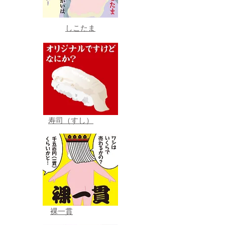
しこたま
寿司（すし）
裸一貫