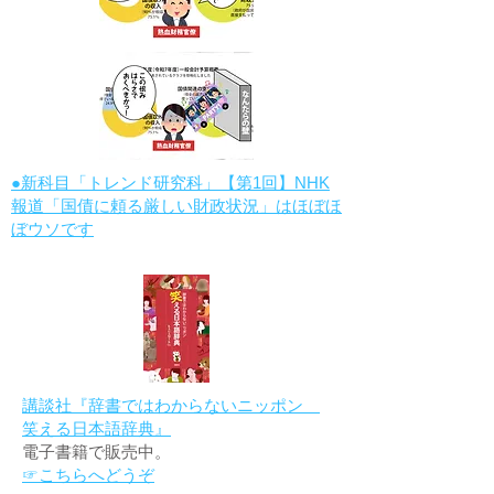
●新科目「トレンド研究科」【第1回】NHK
報道「国債に頼る厳しい財政状況」はほぼほ
ぼウソです
講談社『辞書ではわからないニッポン
笑える日本語辞典』
電子書籍で販売中。
☞こちらへどうぞ