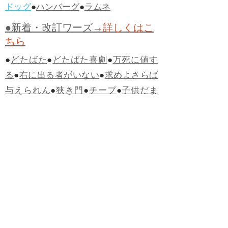
ドッグ
●
ハンバーグ
●
ラムネ
●新着・改訂ワーズ
→詳しくはこ
ちら
●
どたばた
●
どたばた喜劇
●
万死に値す
る
●
右に出る者がいない
●
求めよさらば
与えられん
●
狭き門
●
チープ
●
子供だま
し
●
老舗（しにせ）
●
二番煎じ
●
土用丑
の日
●
土用
●
自画自賛
●
手前味噌
●
ツケが
回ってくる
●
付け、ツケ
●
馬鹿に付ける
薬はない
●
チャラ男
●
チャラい
●
ちゃん
ぽん
●
ちゃらんぽらん
●
アフタヌーンテ
ィー
●
けだもの、獣
●
骨皮筋右衛門
●
下
手な鉄砲も数撃ちゃ当たる
●
死神
●
ケチ
ャップ
●
せんべい
●
おすそわけ
●
貧乏く