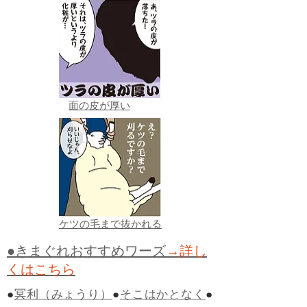
面の皮が厚い
ケツの毛まで抜かれる
●きまぐれおすすめワーズ
→詳し
くはこちら
●
冥利（みょうり）
●
そこはかとなく
●