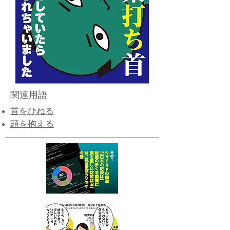
関連用語
首をひねる
​頭を抱える