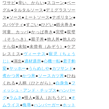
ワサビ
●
辛い、からい
●
スコーン
●
ベー
グル
●
タルタルソース
●
デミグラスソー
ス
●
ソース
●
ミートソース
●
ナポリタン
●
スパゲティ
●
すごい
●
ひどい
●
鉄火巻き
●
河童、カッパ
●
かっぱ巻き
●
完璧
●
双璧
（そうへき）
●
親子丼
●
他人丼
●
他人の
そら似
●
未知
●
未曾有（みぞう）
●
ケア
レスミス
●
ヴィーナス
●
寵児（ちょう
じ）
●
演出
●
適材適所
●
心機一転
●
君子豹
変
●
ヤッホー
●
うらめしや
●
カツサンド
●
煮かつ丼
●
かつ丼
●
ソースカツ丼
●
ひね
くれる
●
人柄（ひとがら）
●
白身魚
●
フ
ィッシュ・アンド・チップス
●
ハンバー
グ
●
ラムネ
●
怪人
●
落人（おちうど）
●
オ
ムライス
●
侮辱
●
ハンバーガー
●
ホット