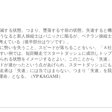
減する状態。つまり、墜落する寸前の状態。失速すると機
うなると新人操縦士はパニックに陥るが、ベテラン操縦士
考えている（後半部分はウソです）。
に勢いを失うこと、スピードが落ちることをいい、「Ａ社
すい例では、短距離走でスタートダッシュに成功しトップ
られる状態をイメージするとよい。このことから「失速」
ドが速かったという点があげられ、スタートダッシュにも
走者は「失速」には当てはまらない。つまり「失速」を競
命」となる。（VP KAGAMI）