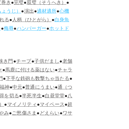
ぱ巻き
●
完璧
●
双璧（そうへき）
●
ちょうじ）
●
演出
●
適材適所
●
心機
れる
●
人柄（ひとがら）
●
白身魚
ス
●
侮辱
●
ハンバーガー
●
ホットド
狭き門
●
チープ
●
子供だまし
●
老舗
ケ
●
馬鹿に付ける薬はない
●
チャラ
門
●
下手な鉄砲も数撃ちゃ当たる
●
福神
●
中元
●
普通にうまい
●
通（つ
得を切る
●
半死半生
●
白昼堂堂
●
八
）
●
マイノリティ
●
マイペース
●
超
やみ
●
ご愁傷さま
●
どえらい
●
ワサ