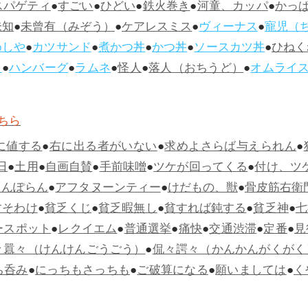
スパゲティ
●
すごい
●
ひどい
●
鉄火巻き
●
河童、カッパ
●
かっ
未知
●
未曾有（みぞう）
●
ケアレスミス
●
ヴィーナス
●
寵児（
めしや
●
カツサンド
●
煮かつ丼
●
かつ丼
●
ソースカツ丼
●
ひねく
ス
●
ハンバーグ
●
ラムネ
●
怪人
●
落人（おちうど）
●
オムライ
ちら
に値する
●
右に出る者がいない
●
求めよさらば与えられん
●
日
●
土用
●
自画自賛
●
手前味噌
●
ツケが回ってくる
●
付け、ツ
らんぽらん
●
アフタヌーンティー
●
けだもの、獣
●
骨皮筋右衛
すそわけ
●
貧乏くじ
●
貧乏暇無し
●
貧すれば鈍する
●
貧乏神
●
七
ースポット
●
レクイエム
●
普通選挙
●
痛快
●
交通渋滞
●
定番
●
見
々囂々（けんけんごうごう）
●
侃々諤々（かんかんがくがく
ち呑み
●
にっちもさっちも
●
ご破算になる
●
願いましては
●
く