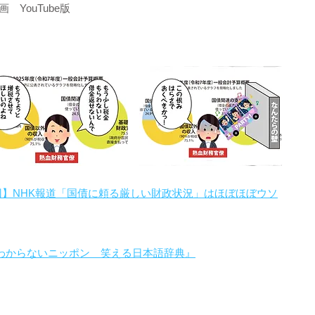
YouTube版
回】NHK報道「国債に頼る厳しい財政状況」はほぼほぼウソ
わからないニッポン 笑える日本語辞典』
。