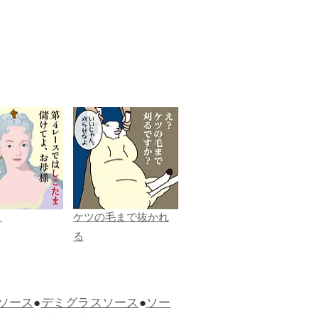
ま
ケツの毛まで抜かれ
る
ソース
●
デミグラスソース
●
ソー