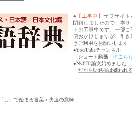
●
【工事中】
サブサイト
閉鎖しましたので、本サ
トの工事中です。一部ご
便おかけしますが、引き
きご利用をお願いします
●YouTubeチャンネル
ショート動画
☞こち
●NOTE論文始めました
だから財務省は嫌われ
「し」で始まる言葉
＞失速の意味