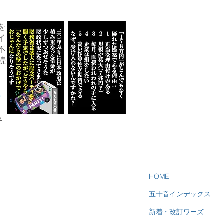
を
イ
不
続
ら
る
HOME
五十音インデックス
新着・改訂ワーズ