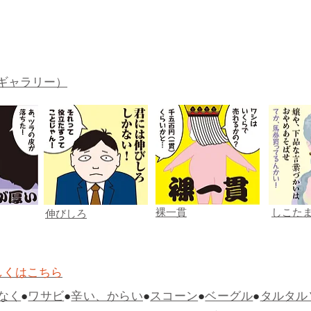
ギャラリー）
裸一貫
しこた
伸びしろ
しくはこちら
なく
●
ワサビ
●
辛い、からい
●
スコーン
●
ベーグル
●
タルタル