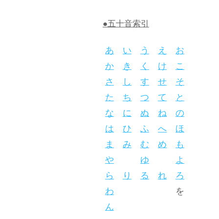
●五十音索引
あ
い
う
え
お
か
き
く
け
こ
さ
し
す
せ
そ
た
ち
つ
て
と
な
に
ぬ
ね
の
は
ひ
ふ
へ
ほ
ま
み
む
め
も
や
ゆ
よ
ら
り
る
れ
ろ
わ
を
ん