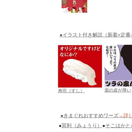
●イラスト付き解説（新着+定番
面の皮が厚い
寿司（すし）
●きまぐれおすすめワーズ
→詳
●
冥利（みょうり）
●
そこはかと