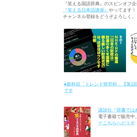
『笑える国語辞典』のスピンオフ企画 
『笑える日本語講座』
やってます！
チャンネル登録をどうぞよろしく。
●新科目「トレンド研究科」【第1
です
講談社『辞書では
電子書籍で販売中
☞こちらへどうぞ