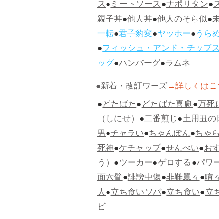
ス
●
ミートソース
●
ナポリタン
●
親子丼
●
他人丼
●
他人のそら似
●
一転
●
君子豹変
●
ヤッホー
●
うら
●
フィッシュ・アンド・チップ
ッグ
●
ハンバーグ
●
ラムネ
●新着・改訂ワーズ
→詳しくはこ
●
どたばた
●
どたばた喜劇
●
万死
（しにせ）
●
二番煎じ
●
土用丑の
男
●
チャラい
●
ちゃんぽん
●
ちゃ
死神
●
ケチャップ
●
せんべい
●
お
う）
●
ツーカー
●
ゲロする
●
パワ
面六臂
●
誹謗中傷
●
非難囂々
●
喧
人
●
立ち食いソバ
●
立ち食い
●
立
ビ