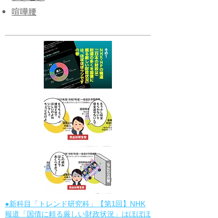
喧嘩腰
●新科目「トレンド研究科」【第1回】NHK
報道「国債に頼る厳しい財政状況」はほぼほ