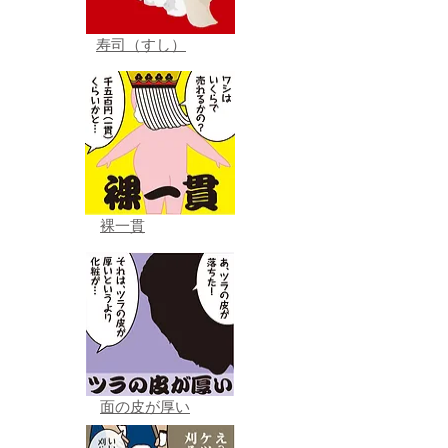
寿司（すし）
裸一貫
面の皮が厚い