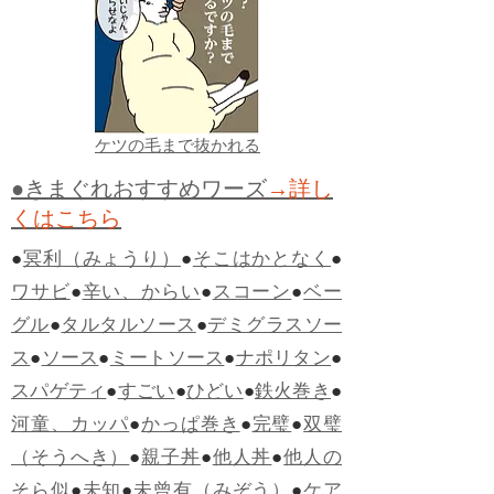
ケツの毛まで抜かれる
●きまぐれおすすめワーズ
→詳し
くはこちら
●
冥利（みょうり）
●
そこはかとなく
●
ワサビ
●
辛い、からい
●
スコーン
●
ベー
グル
●
タルタルソース
●
デミグラスソー
ス
●
ソース
●
ミートソース
●
ナポリタン
●
スパゲティ
●
すごい
●
ひどい
●
鉄火巻き
●
河童、カッパ
●
かっぱ巻き
●
完璧
●
双璧
（そうへき）
●
親子丼
●
他人丼
●
他人の
そら似
●
未知
●
未曾有（みぞう）
●
ケア