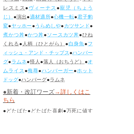
レスミス
●
ヴィーナス
●
寵児（ちょう
じ）
●
演出
●
適材適所
●
心機一転
●
君子豹
変
●
ヤッホー
●
うらめしや
●
カツサンド
●
煮かつ丼
●
かつ丼
●
ソースカツ丼
●
ひね
くれる
●
人柄（ひとがら）
●
白身魚
●
フ
ィッシュ・アンド・チップス
●
ハンバー
グ
●
ラムネ
●
怪人
●
落人（おちうど）
●
オ
ムライス
●
侮辱
●
ハンバーガー
●
ホット
ドッグ
●
ハンバーグ
●
ラムネ
●新着・改訂ワーズ
→詳しくはこ
ちら
●
どたばた
●
どたばた喜劇
●
万死に値す
る
●
右に出る者がいない
●
求めよさらば
与えられん
●
狭き門
●
チープ
●
子供だま