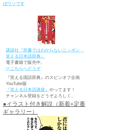
ぼウソです
講談社『辞書ではわからないニッポン
笑える日本語辞典』
電子書籍で販売中。
☞こちらへどうぞ
『笑える国語辞典』のスピンオフ企画
YouTube版
『笑える日本語講座』
やってます！
チャンネル登録をどうぞよろしく。
●イラスト付き解説（新着+定番
ギャラリー）