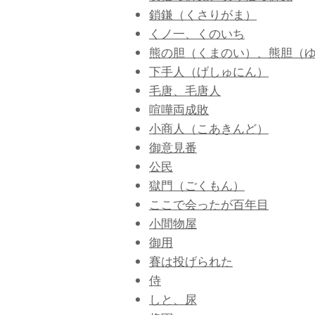
鎖鎌（くさりがま）
くノ一、くのいち
熊の胆（くまのい）、熊胆（
下手人（げしゅにん）
毛唐、毛唐人
喧嘩両成敗
小商人（こあきんど）
御意見番
公民
獄門（ごくもん）
ここで会ったが百年目
小間物屋
御用
賽は投げられた
侍
しと、尿