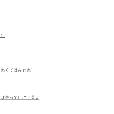
ょ）
（ぬくてはみせぬ）
くば寄って目にも見よ