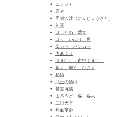
ニンジャ
忍者
刃傷沙汰（にんじょうざた）
年貢
はしため、端女
ばり、いばり、尿
蛮カラ、バンカラ
火あぶり
引き回し、市中引き回し
販ぐ、鬻ぐ、ひさぐ
秘術
武士の情け
焚書坑儒
まろうど、客、客人
三日天下
無血革命