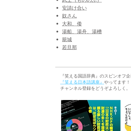
武士（もののふ）
安請け合い
奴さん
大和、倭
湯船、湯舟、湯槽
籠城
若旦那
『笑える国語辞典』のスピンオフ企画 
『笑える日本語講座』
やってます！
チャンネル登録をどうぞよろしく。