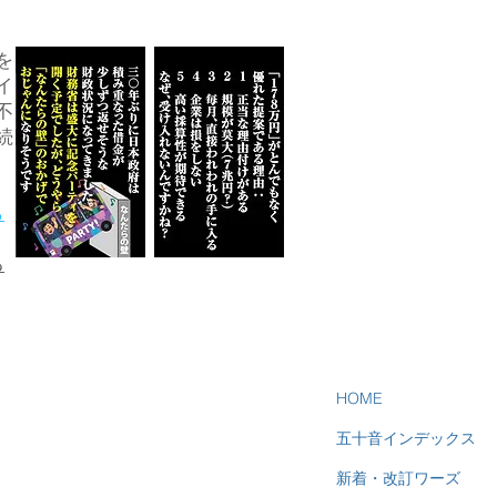
を
イ
不
続
ら
る
HOME
五十音インデックス
新着・改訂ワーズ