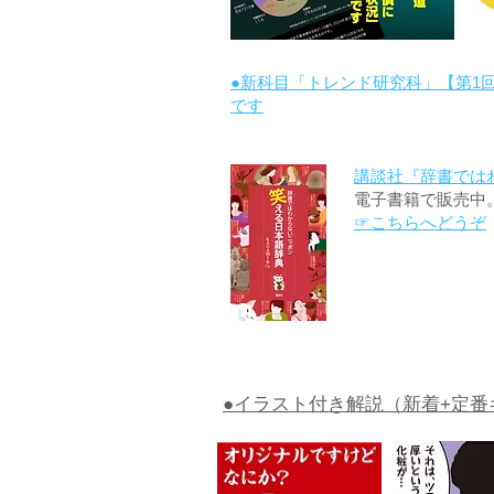
●新科目「トレンド研究科」【第1
です
講談社『辞書では
電子書籍で販売中
☞こちらへどうぞ
●イラスト付き解説（新着+定番