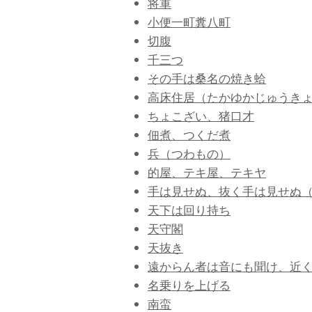
将軍
小便一町糞八町
切腹
千三つ
その手は桑名の焼き蛤
高床住居（たかゆかじゅうき
ちょこざい、猪口才
佃煮、つくだ煮
兵（つわもの
）
的屋、テキ屋、テキヤ
手は見せぬ、抜く手は見せぬ
天下は回り持ち
天守閣
天抜き
遠からん者は音にも聞け、近
名乗りを上げる
南蛮