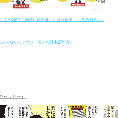
回】NHK報道「国債に頼る厳しい財政状況」はほぼほぼウソ
わからないニッポン 笑える日本語辞典』
。
ギャラリー）