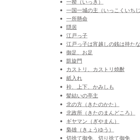
一揆（いっき）
一国一城の主（いっこくいち
一所懸命
隠居
江戸っ子
江戸っ子は宵越しの銭は持た
御足、お足
凱旋門
カストリ、カストリ焼酎
紙入れ
裃、上下、かみしも
髪結いの亭主
北の方（きたのかた）
北政所（きたのまんどころ）
ギヤマン（ぎやまん）
梟雄（きょうゆう）
切捨て御免、切り捨て御免