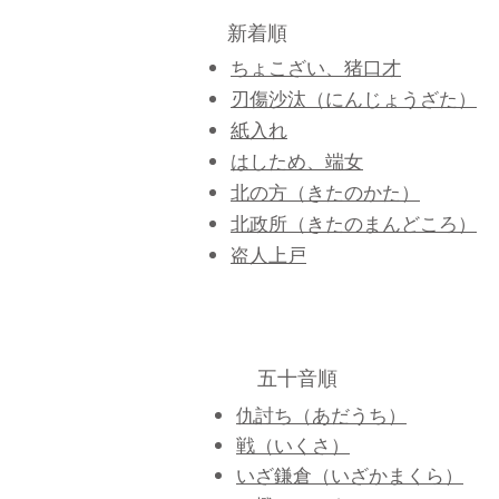
新着順
ちょこざい、猪口才
刃傷沙汰（にんじょうざた）
紙入れ
はしため、端女
北の方（きたのかた）
北政所（きたのまんどころ）
盗人上戸
五十音順
仇討ち（あだうち）
戦（いくさ）
いざ鎌倉（いざかまくら）