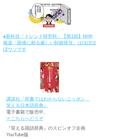
●新科目「トレンド研究科」【第1回】NHK
報道「国債に頼る厳しい財政状況」はほぼほ
ぼウソです
講談社『辞書ではわからないニッポン
笑える日本語辞典』
電子書籍で販売中。
☞こちらへどうぞ
『笑える国語辞典』のスピンオフ企画
YouTube版