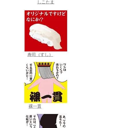
しこたま
寿司（すし）
裸一貫