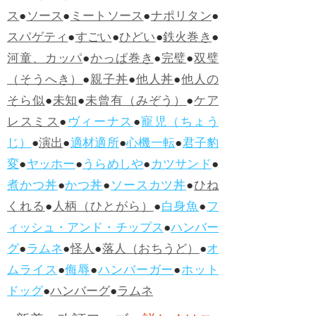
ス
●
ソース
●
ミートソース
●
ナポリタン
●
スパゲティ
●
すごい
●
ひどい
●
鉄火巻き
●
河童、カッパ
●
かっぱ巻き
●
完璧
●
双璧
（そうへき）
●
親子丼
●
他人丼
●
他人の
そら似
●
未知
●
未曾有（みぞう）
●
ケア
レスミス
●
ヴィーナス
●
寵児（ちょう
じ）
●
演出
●
適材適所
●
心機一転
●
君子豹
変
●
ヤッホー
●
うらめしや
●
カツサンド
●
煮かつ丼
●
かつ丼
●
ソースカツ丼
●
ひね
くれる
●
人柄（ひとがら）
●
白身魚
●
フ
ィッシュ・アンド・チップス
●
ハンバー
グ
●
ラムネ
●
怪人
●
落人（おちうど）
●
オ
ムライス
●
侮辱
●
ハンバーガー
●
ホット
ドッグ
●
ハンバーグ
●
ラムネ