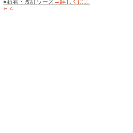
●新着・改訂ワーズ
→詳しくはこ
ちら
●
どたばた
●
どたばた喜劇
●
万死に値す
る
●
右に出る者がいない
●
求めよさらば
与えられん
●
狭き門
●
チープ
●
子供だま
し
●
老舗（しにせ）
●
二番煎じ
●
土用丑
の日
●
土用
●
自画自賛
●
手前味噌
●
ツケが
回ってくる
●
付け、ツケ
●
馬鹿に付ける
薬はない
●
チャラ男
●
チャラい
●
ちゃん
ぽん
●
ちゃらんぽらん
●
アフタヌーンテ
ィー
●
けだもの、獣
●
骨皮筋右衛門
●
下
手な鉄砲も数撃ちゃ当たる
●
死神
●
ケチ
ャップ
●
せんべい
●
おすそわけ
●
貧乏く
じ
●
貧乏暇無し
●
貧すれば鈍する
●
貧乏
神
●
七福神
●
中元
●
普通にうまい
●
通（つ