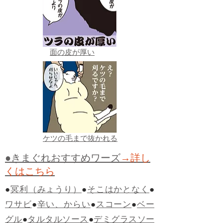
面の皮が厚い
ケツの毛まで抜かれる
●きまぐれおすすめワーズ
→詳し
くはこちら
●
冥利（みょうり）
●
そこはかとなく
●
ワサビ
●
辛い、からい
●
スコーン
●
ベー
グル
●
タルタルソース
●
デミグラスソー