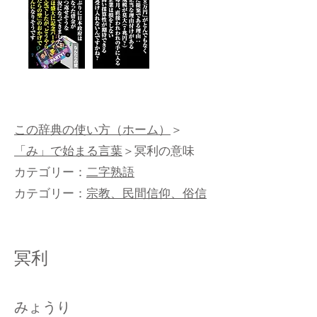
この辞典の使い方（ホーム）
＞
「み」で始まる言葉
＞冥利の意味
カテゴリー：
二字熟語
カテゴリー：
宗教、民間信仰、俗信
冥利
みょうり