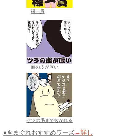
裸一貫
面の皮が厚い
ケツの毛まで抜かれる
●きまぐれおすすめワーズ
→詳し