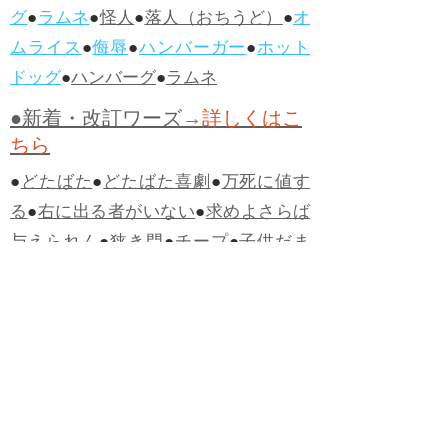
グ
●
ラムネ
●
怪人
●
落人（おちうど）
●
オ
ムライス
●
侮辱
●
ハンバーガー
●
ホット
ドッグ
●
ハンバーグ
●
ラムネ
●新着・改訂ワーズ
→詳しくはこ
ちら
●
どたばた
●
どたばた喜劇
●
万死に値す
る
●
右に出る者がいない
●
求めよさらば
与えられん
●
狭き門
●
チープ
●
子供だま
し
●
老舗（しにせ）
●
二番煎じ
●
土用丑
の日
●
土用
●
自画自賛
●
手前味噌
●
ツケが
回ってくる
●
付け、ツケ
●
馬鹿に付ける
薬はない
●
チャラ男
●
チャラい
●
ちゃん
ぽん
●
ちゃらんぽらん
●
アフタヌーンテ
ィー
●
けだもの、獣
●
骨皮筋右衛門
●
下