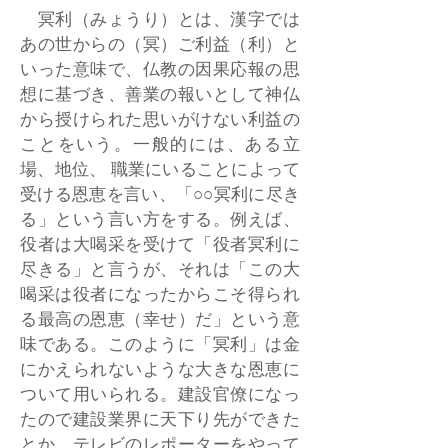
冥利（みょうり）とは、漢字では
あの世からの（冥）ご利益（利）と
いった意味で、仏教の因果応報の思
想に基づき、善業の報いとして神仏
から授けられた思いがけない利益の
ことをいう。一般的には、ある立
場、地位、 職業にいることによって
受ける恩恵を言い、「○○冥利に尽き
る」という言い方をする。例えば、
役者は大喝采を受けて「役者冥利に
尽きる」と言うが、それは「この大
喝采は役者になったからこそ得られ
る最高の恩恵（幸せ）だ」という意
味である。このように「冥利」は金
にかえられないような大きな恩恵に
ついて用いられる。建設官僚になっ
たので建設業界に天下り先ができた
とか、テレビのレポーターをやって