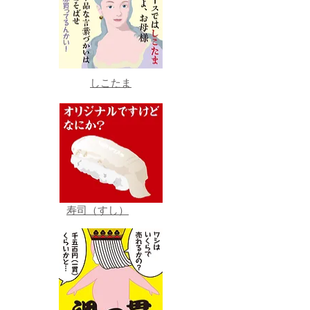
しこたま
寿司（すし）