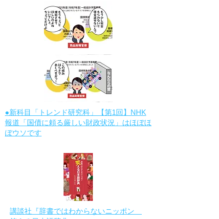
●新科目「トレンド研究科」【第1回】NHK
報道「国債に頼る厳しい財政状況」はほぼほ
ぼウソです
講談社『辞書ではわからないニッポン