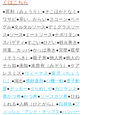
くはこちら
●
冥利（みょうり）
●
そこはかとなく
●
ワサビ
●
辛い、からい
●
スコーン
●
ベー
グル
●
タルタルソース
●
デミグラスソー
ス
●
ソース
●
ミートソース
●
ナポリタン
●
スパゲティ
●
すごい
●
ひどい
●
鉄火巻き
●
河童、カッパ
●
かっぱ巻き
●
完璧
●
双璧
（そうへき）
●
親子丼
●
他人丼
●
他人の
そら似
●
未知
●
未曾有（みぞう）
●
ケア
レスミス
●
ヴィーナス
●
寵児（ちょう
じ）
●
演出
●
適材適所
●
心機一転
●
君子豹
変
●
ヤッホー
●
うらめしや
●
カツサンド
●
煮かつ丼
●
かつ丼
●
ソースカツ丼
●
ひね
くれる
●
人柄（ひとがら）
●
白身魚
●
フ
ィッシュ・アンド・チップス
●
ハンバー