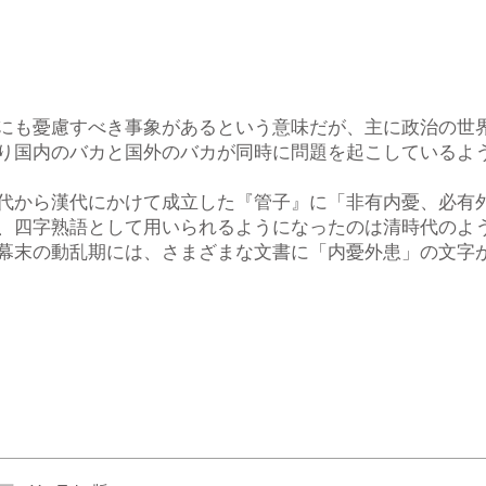
にも憂慮すべき事象があるという意味だが、主に政治の世
り国内のバカと国外のバカが同時に問題を起こしているよ
代から漢代にかけて成立した『管子』に「非有内憂、必有
、四字熟語として用いられるようになったのは清時代のよ
幕末の動乱期には、さまざまな文書に「内憂外患」の文字