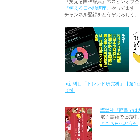
『笑える国語辞典』のスピンオフ企画 
『笑える日本語講座』
やってます！
チャンネル登録をどうぞよろしく。
●新科目「トレンド研究科」【第1
です
講談社『辞書では
電子書籍で販売中
☞こちらへどうぞ