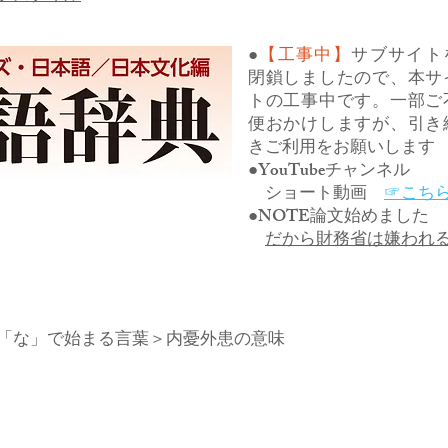
●
【工事中】
サブサイト
閉鎖しましたので、本サ
トの工事中です。一部ご
便おかけしますが、引き
きご利用をお願いします
●YouTubeチャンネル
ショート動画
☞こち
●NOTE論文始めました
だから財務省は嫌われ
「な」で始まる言葉
＞内憂外患の意味