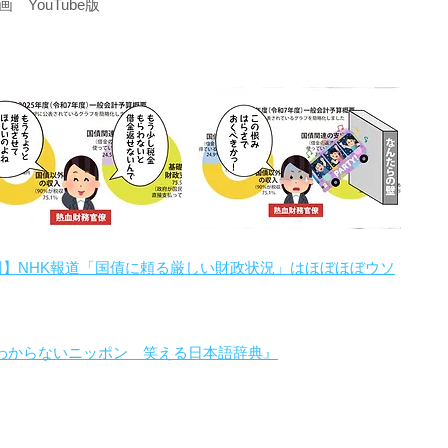
YouTube版
回】NHK報道「国債に頼る厳しい財政状況」はほぼほぼウソ
わからないニッポン 笑える日本語辞典』
。