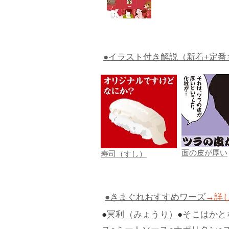
●イラスト付き解説（新着+定番
面の皮が厚い
寿司（すし）
●きまぐれおすすめワーズ
→詳
●
冥利（みょうり）
●
そこはかと