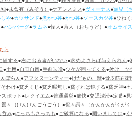
スパゲティ
●
すごい
●
ひどい
●
鉄火巻き
●
河童、カッパ
●
かっ
未知
●
未曾有（みぞう）
●
ケアレスミス
●
ヴィーナス
●
寵児（
めしや
●
カツサンド
●
煮かつ丼
●
かつ丼
●
ソースカツ丼
●
ひねく
ス
●
ハンバーグ
●
ラムネ
●
怪人
●
落人（おちうど）
●
オムライ
ちら
に値する
●
右に出る者がいない
●
求めよさらば与えられん
●
日
●
土用
●
自画自賛
●
手前味噌
●
ツケが回ってくる
●
付け、ツ
らんぽらん
●
アフタヌーンティー
●
けだもの、獣
●
骨皮筋右衛
すそわけ
●
貧乏くじ
●
貧乏暇無し
●
貧すれば鈍する
●
貧乏神
●
七
ースポット
●
レクイエム
●
普通選挙
●
痛快
●
交通渋滞
●
定番
●
見
々囂々（けんけんごうごう）
●
侃々諤々（かんかんがくがく
ち呑み
●
にっちもさっちも
●
ご破算になる
●
願いましては
●
く