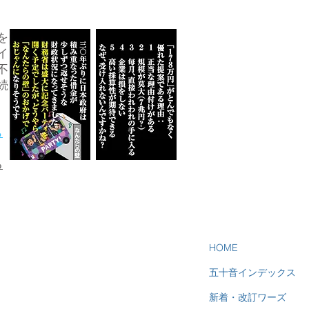
を
イ
不
続
ら
る
HOME
五十音インデックス
新着・改訂ワーズ