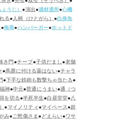
ぱ巻き
●
完璧
●
双璧（そうへき）
●
ちょうじ）
●
演出
●
適材適所
●
心機
れる
●
人柄（ひとがら）
●
白身魚
ス
●
侮辱
●
ハンバーガー
●
ホットド
狭き門
●
チープ
●
子供だまし
●
老舗
ケ
●
馬鹿に付ける薬はない
●
チャラ
門
●
下手な鉄砲も数撃ちゃ当たる
●
福神
●
中元
●
普通にうまい
●
通（つ
得を切る
●
半死半生
●
白昼堂堂
●
八
）
●
マイノリティ
●
マイペース
●
超
やみ
●
ご愁傷さま
●
どえらい
●
ワサ