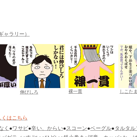
ギャラリー）
裸一貫
しこた
伸びしろ
しくはこちら
なく
●
ワサビ
●
辛い、からい
●
スコーン
●
ベーグル
●
タルタル