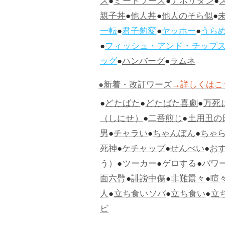
ス
●
ミートソース
●
ナポリタン
●
親子丼
●
他人丼
●
他人のそら似
●
一転
●
君子豹変
●
ヤッホー
●
うら
●
フィッシュ・アンド・チップ
ッグ
●
ハンバーグ
●
ラムネ
●新着・改訂ワーズ
→詳しくはこ
●
どたばた
●
どたばた喜劇
●
万死
（しにせ）
●
二番煎じ
●
土用丑の
男
●
チャラい
●
ちゃんぽん
●
ちゃ
死神
●
ケチャップ
●
せんべい
●
お
う）
●
ツーカー
●
ゲロする
●
パワ
面六臂
●
誹謗中傷
●
非難囂々
●
喧
人
●
立ち食いソバ
●
立ち食い
●
立
ビ