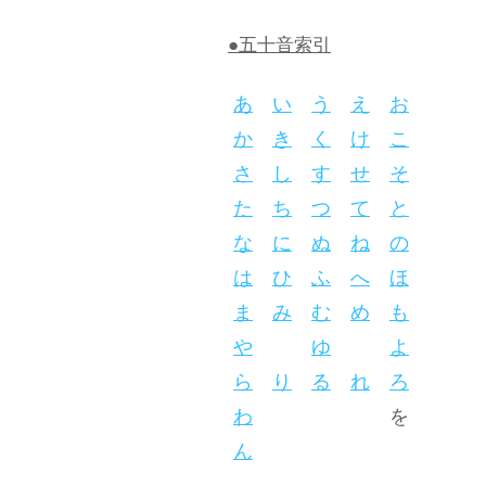
●五十音索引
あ
い
う
え
お
か
き
く
け
こ
さ
し
す
せ
そ
た
ち
つ
て
と
な
に
ぬ
ね
の
は
ひ
ふ
へ
ほ
ま
み
む
め
も
や
ゆ
よ
ら
り
る
れ
ろ
わ
を
ん