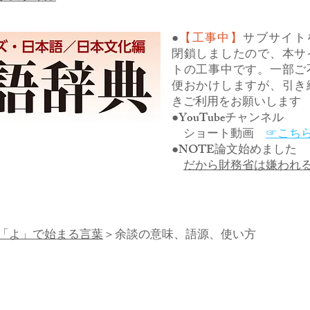
●
【工事中】
サブサイト
閉鎖しましたので、本サ
トの工事中です。一部ご
便おかけしますが、引き
きご利用をお願いします
●YouTubeチャンネル
ショート動画
☞こち
●NOTE論文始めました
だから財務省は嫌われ
「よ」で始まる言葉
＞余談の意味、語源、使い方