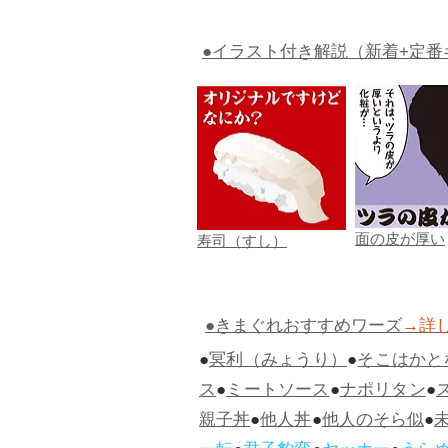
●イラスト付き解説（新着+定番
面の皮が厚い
寿司（すし）
●きまぐれおすすめワーズ
→詳
●
冥利（みょうり）
●
そこはかと
ス
●
ミートソース
●
ナポリタン
●
親子丼
●
他人丼
●
他人のそら似
●