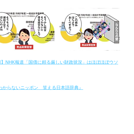
回】NHK報道「国債に頼る厳しい財政状況」はほぼほぼウソ
わからないニッポン 笑える日本語辞典』
。