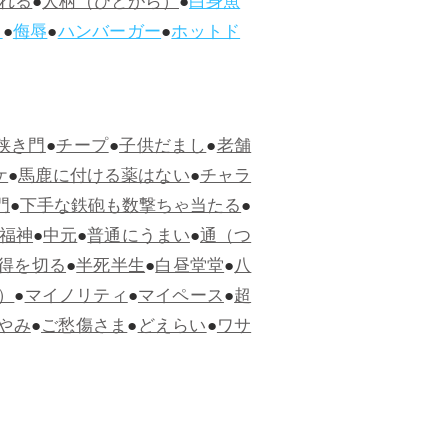
れる
●
人柄（ひとがら）
●
白身魚
ス
●
侮辱
●
ハンバーガー
●
ホットド
狭き門
●
チープ
●
子供だまし
●
老舗
ケ
●
馬鹿に付ける薬はない
●
チャラ
門
●
下手な鉄砲も数撃ちゃ当たる
●
福神
●
中元
●
普通にうまい
●
通（つ
得を切る
●
半死半生
●
白昼堂堂
●
八
）
●
マイノリティ
●
マイペース
●
超
やみ
●
ご愁傷さま
●
どえらい
●
ワサ