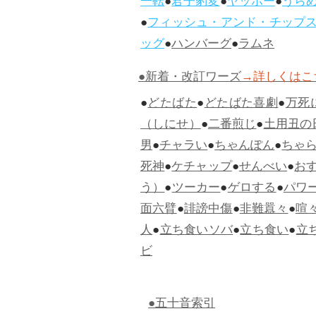
一転
●
君子豹変
●
ヤッホー
●
うら
●
フィッシュ・アンド・チップ
ッグ
●
ハンバーグ
●
ラムネ
●新着・改訂ワーズ
→詳しくはこ
●
どたばた
●
どたばた喜劇
●
万死
（しにせ）
●
二番煎じ
●
土用丑の
男
●
チャラい
●
ちゃんぽん
●
ちゃ
死神
●
ケチャップ
●
せんべい
●
お
う）
●
ツーカー
●
ゲロする
●
パワ
面六臂
●
誹謗中傷
●
非難囂々
●
喧
人
●
立ち食いソバ
●
立ち食い
●
立
ビ
●五十音索引