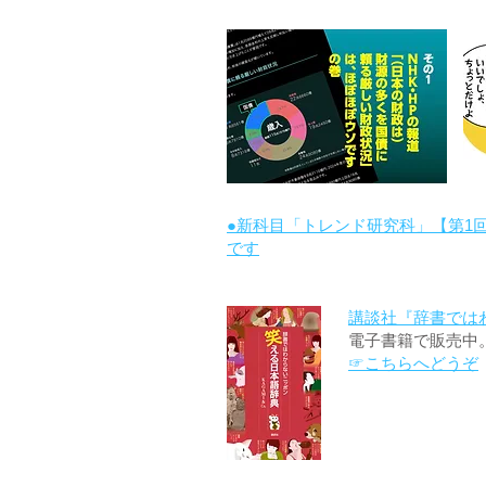
●新科目「トレンド研究科」【第1
です
講談社『辞書では
電子書籍で販売中
☞こちらへどうぞ