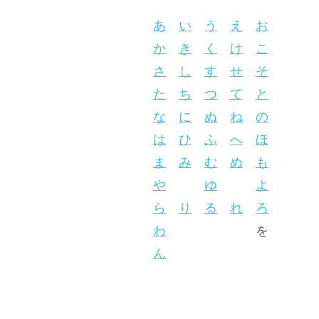
あ
い
う
え
お
か
き
く
け
こ
さ
し
す
せ
そ
た
ち
つ
て
と
な
に
ぬ
ね
の
は
ひ
ふ
へ
ほ
ま
み
む
め
も
や
ゆ
よ
ら
り
る
れ
ろ
わ
を
ん