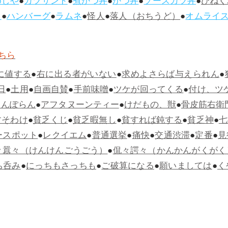
めしや
●
カツサンド
●
煮かつ丼
●
かつ丼
●
ソースカツ丼
●
ひねく
ス
●
ハンバーグ
●
ラムネ
●
怪人
●
落人（おちうど）
●
オムライ
ちら
に値する
●
右に出る者がいない
●
求めよさらば与えられん
●
日
●
土用
●
自画自賛
●
手前味噌
●
ツケが回ってくる
●
付け、ツ
らんぽらん
●
アフタヌーンティー
●
けだもの、獣
●
骨皮筋右衛
すそわけ
●
貧乏くじ
●
貧乏暇無し
●
貧すれば鈍する
●
貧乏神
●
七
ースポット
●
レクイエム
●
普通選挙
●
痛快
●
交通渋滞
●
定番
●
見
々囂々（けんけんごうごう）
●
侃々諤々（かんかんがくがく
ち呑み
●
にっちもさっちも
●
ご破算になる
●
願いましては
●
く