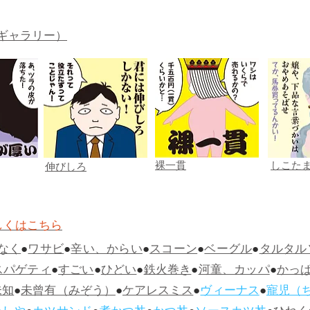
ギャラリー）
裸一貫
しこた
伸びしろ
しくはこちら
なく
●
ワサビ
●
辛い、からい
●
スコーン
●
ベーグル
●
タルタル
スパゲティ
●
すごい
●
ひどい
●
鉄火巻き
●
河童、カッパ
●
かっ
未知
●
未曾有（みぞう）
●
ケアレスミス
●
ヴィーナス
●
寵児（