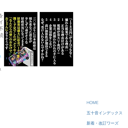
を
イ
不
続
ら
る
HOME
五十音インデックス
新着・改訂ワーズ