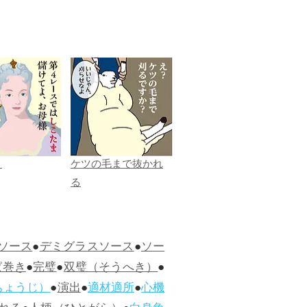
ま
ケツの毛まで抜かれ
る
ソース
●
デミグラスソース
●
ソー
ぱ巻き
●
完璧
●
双璧（そうへき）
●
ちょうじ）
●
演出
●
適材適所
●
心機