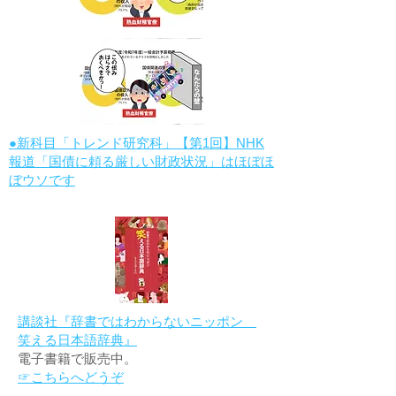
●新科目「トレンド研究科」【第1回】NHK
報道「国債に頼る厳しい財政状況」はほぼほ
ぼウソです
講談社『辞書ではわからないニッポン
笑える日本語辞典』
電子書籍で販売中。
☞こちらへどうぞ