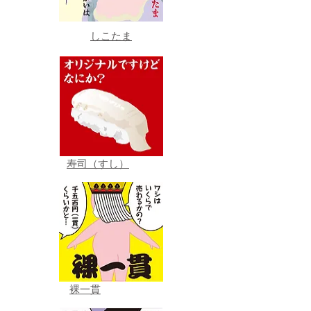
しこたま
寿司（すし）
裸一貫