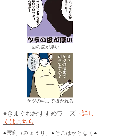
面の皮が厚い
ケツの毛まで抜かれる
●きまぐれおすすめワーズ
→詳し
くはこちら
●
冥利（みょうり）
●
そこはかとなく
●