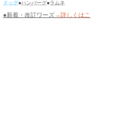
ドッグ
●
ハンバーグ
●
ラムネ
●新着・改訂ワーズ
→詳しくはこ
ちら
●
どたばた
●
どたばた喜劇
●
万死に値す
る
●
右に出る者がいない
●
求めよさらば
与えられん
●
狭き門
●
チープ
●
子供だま
し
●
老舗（しにせ）
●
二番煎じ
●
土用丑
の日
●
土用
●
自画自賛
●
手前味噌
●
ツケが
回ってくる
●
付け、ツケ
●
馬鹿に付ける
薬はない
●
チャラ男
●
チャラい
●
ちゃん
ぽん
●
ちゃらんぽらん
●
アフタヌーンテ
ィー
●
けだもの、獣
●
骨皮筋右衛門
●
下
手な鉄砲も数撃ちゃ当たる
●
死神
●
ケチ
ャップ
●
せんべい
●
おすそわけ
●
貧乏く
じ
●
貧乏暇無し
●
貧すれば鈍する
●
貧乏