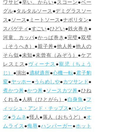
ワサビ
●
辛い、からい
●
スコーン
●
ベー
グル
●
タルタルソース
●
デミグラスソー
ス
●
ソース
●
ミートソース
●
ナポリタン
●
スパゲティ
●
すごい
●
ひどい
●
鉄火巻き
●
河童、カッパ
●
かっぱ巻き
●
完璧
●
双璧
（そうへき）
●
親子丼
●
他人丼
●
他人の
そら似
●
未知
●
未曾有（みぞう）
●
ケア
レスミス
●
ヴィーナス
●
寵児（ちょう
じ）
●
演出
●
適材適所
●
心機一転
●
君子豹
変
●
ヤッホー
●
うらめしや
●
カツサンド
●
煮かつ丼
●
かつ丼
●
ソースカツ丼
●
ひね
くれる
●
人柄（ひとがら）
●
白身魚
●
フ
ィッシュ・アンド・チップス
●
ハンバー
グ
●
ラムネ
●
怪人
●
落人（おちうど）
●
オ
ムライス
●
侮辱
●
ハンバーガー
●
ホット