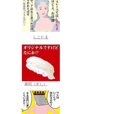
しこたま
寿司（すし）