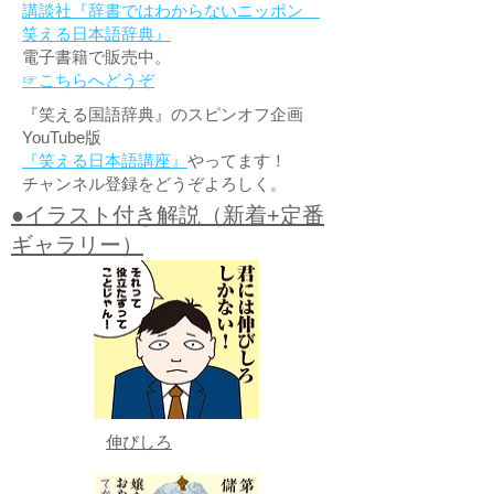
講談社『辞書ではわからないニッポン
笑える日本語辞典』
電子書籍で販売中。
☞こちらへどうぞ
『笑える国語辞典』のスピンオフ企画
YouTube版
『笑える日本語講座』
やってます！
チャンネル登録をどうぞよろしく。
●イラスト付き解説（新着+定番
ギャラリー）
伸びしろ