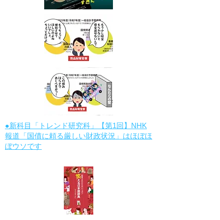
●新科目「トレンド研究科」【第1回】NHK
報道「国債に頼る厳しい財政状況」はほぼほ
ぼウソです