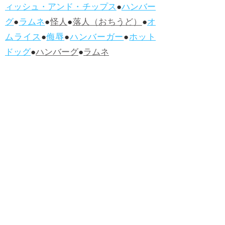
ィッシュ・アンド・チップス
●
ハンバー
グ
●
ラムネ
●
怪人
●
落人（おちうど）
●
オ
ムライス
●
侮辱
●
ハンバーガー
●
ホット
ドッグ
●
ハンバーグ
●
ラムネ
●新着・改訂ワーズ
→詳しくはこ
ちら
●
どたばた
●
どたばた喜劇
●
万死に値す
る
●
右に出る者がいない
●
求めよさらば
与えられん
●
狭き門
●
チープ
●
子供だま
し
●
老舗（しにせ）
●
二番煎じ
●
土用丑
の日
●
土用
●
自画自賛
●
手前味噌
●
ツケが
回ってくる
●
付け、ツケ
●
馬鹿に付ける
薬はない
●
チャラ男
●
チャラい
●
ちゃん
ぽん
●
ちゃらんぽらん
●
アフタヌーンテ