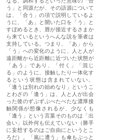
なる、調和するといった意味の「合
う」と同源だが、その語源について
は、「合う」の項で説明しているよ
うに、「あ」と開いた口を「う」と
すぼめるとき、唇が接近するさまか
ら来ているというへんな説を筆者は
支持している。つまり、「あ」から
「う」への変化のように、人と人が
遠距離から近距離に近づいた状態が
「あう」であり、「付く」「混じ
る」のように、接触したり一体化す
るという状態は含まれていない。
「逢うは別れの始めなり」というこ
とわざの「逢う」は、人と人が出会
った後のずぶずぶべたべたな濃厚接
触関係が想像されるが、少なくも
「逢う」という言葉そのものは「出
会い」以外何も伝えていない（勝手
に妄想するのはご自由にというとこ
ろだ）。「嵐に遭う」も傘もぶっと