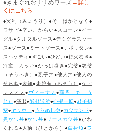
●きまぐれおすすめワーズ
→詳し
くはこちら
●
冥利（みょうり）
●
そこはかとなく
●
ワサビ
●
辛い、からい
●
スコーン
●
ベー
グル
●
タルタルソース
●
デミグラスソー
ス
●
ソース
●
ミートソース
●
ナポリタン
●
スパゲティ
●
すごい
●
ひどい
●
鉄火巻き
●
河童、カッパ
●
かっぱ巻き
●
完璧
●
双璧
（そうへき）
●
親子丼
●
他人丼
●
他人の
そら似
●
未知
●
未曾有（みぞう）
●
ケア
レスミス
●
ヴィーナス
●
寵児（ちょう
じ）
●
演出
●
適材適所
●
心機一転
●
君子豹
変
●
ヤッホー
●
うらめしや
●
カツサンド
●
煮かつ丼
●
かつ丼
●
ソースカツ丼
●
ひね
くれる
●
人柄（ひとがら）
●
白身魚
●
フ