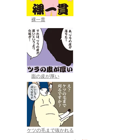
裸一貫
面の皮が厚い
ケツの毛まで抜かれる